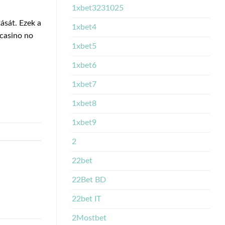
1xbet3231025
ását. Ezek a
1xbet4
 casino no
1xbet5
1xbet6
1xbet7
1xbet8
1xbet9
2
22bet
22Bet BD
22bet IT
2Mostbet