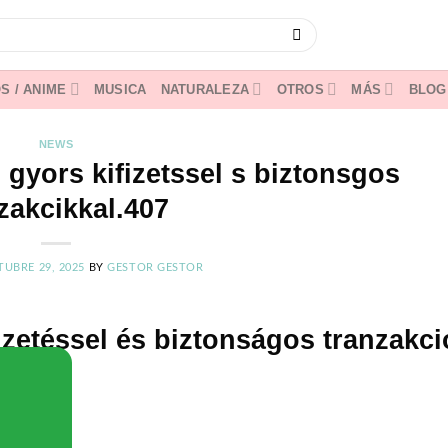
S / ANIME
MUSICA
NATURALEZA
OTROS
MÁS
BLOG
NEWS
gyors kifizetssel s biztonsgos
zakcikkal.407
UBRE 29, 2025
BY
GESTOR GESTOR
zetéssel és biztonságos tranzakci