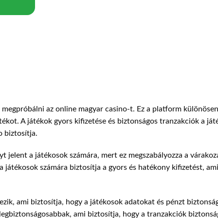
 megpróbálni az online magyar casino-t. Ez a platform különösen
ékot. A játékok gyors kifizetése és biztonságos tranzakciók a já
biztosítja.
nyt jelent a játékosok számára, mert ez megszabályozza a várakozá
a játékosok számára biztosítja a gyors és hatékony kifizetést, ami
zik, ami biztosítja, hogy a játékosok adatokat és pénzt biztons
 legbiztonságosabbak, ami biztosítja, hogy a tranzakciók biztonsá