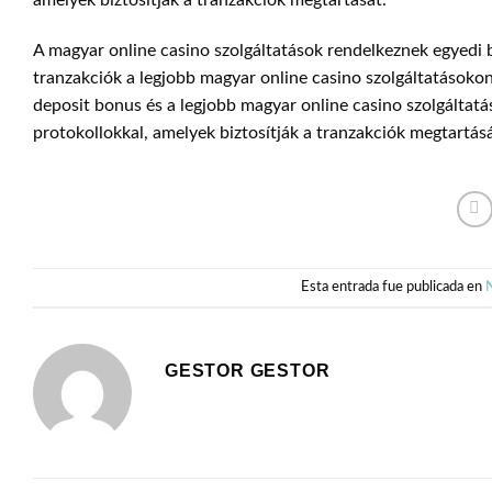
amelyek biztosítják a tranzakciók megtartását.
A magyar online casino szolgáltatások rendelkeznek egyedi b
tranzakciók a legjobb magyar online casino szolgáltatásoko
deposit bonus és a legjobb magyar online casino szolgáltat
protokollokkal, amelyek biztosítják a tranzakciók megtartásá
Esta entrada fue publicada en
GESTOR GESTOR