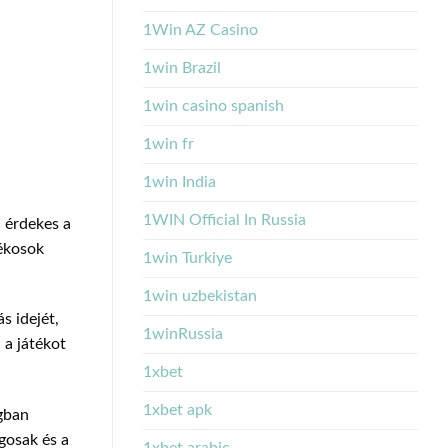
1Win AZ Casino
1win Brazil
1win casino spanish
1win fr
1win India
1WIN Official In Russia
 érdekes a
tékosok
1win Turkiye
1win uzbekistan
s idejét,
1winRussia
 a játékot
1xbet
1xbet apk
ágban
gosak és a
1xbet arabic