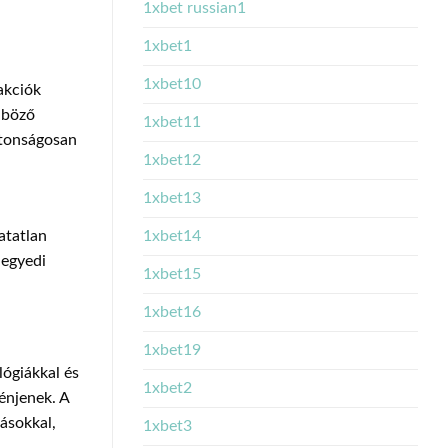
1xbet russian1
1xbet1
1xbet10
akciók
nböző
1xbet11
iztonságosan
1xbet12
1xbet13
atatlan
1xbet14
 egyedi
1xbet15
1xbet16
1xbet19
lógiákkal és
1xbet2
énjenek. A
ásokkal,
1xbet3