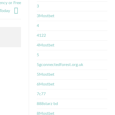
ency or Free
3
 Today
3Mostbet
4
4122
4Mostbet
5
5gconnectedforest.org.uk
5Mostbet
6Mostbet
7c77
888starz bd
8Mostbet