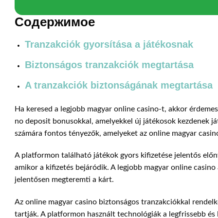
Содержимое
Tranzakciók gyorsítása a játékosnak
Biztonságos tranzakciók megtartása
A tranzakciók biztonságának megtartása
Ha keresed a legjobb magyar online casino-t, akkor érdemes
no deposit bonusokkal, amelyekkel új játékosok kezdenek ját
számára fontos tényezők, amelyeket az online magyar casino 
A platformon található játékok gyors kifizetése jelentős elő
amikor a kifizetés bejáródik. A legjobb magyar online casino 
jelentősen megteremti a kárt.
Az online magyar casino biztonságos tranzakciókkal rendelke
tartják. A platformon használt technológiák a legfrissebb és