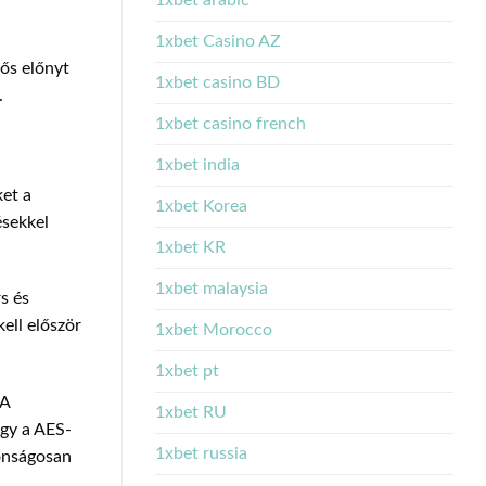
1xbet Casino AZ
tős előnyt
1xbet casino BD
.
1xbet casino french
1xbet india
ket a
1xbet Korea
ésekkel
1xbet KR
1xbet malaysia
s és
ell először
1xbet Morocco
1xbet pt
 A
1xbet RU
agy a AES-
1xbet russia
tonságosan