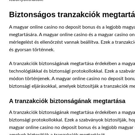
Biztonságos tranzakciók megtart
A magyar online casino no deposit bonus és a legjobb magyar
megtartására. A magyar online casino és a magyar casino o
mérlegelést és ellenőrzést vannak beállítva. Ezek a tranzak
és gyorsan történnek.
A tranzakciók biztonságának megtartása érdekében a magyar
technológiákkal és biztonsági protokollokkal. Ezek a szabvá
módon történjenek. A magyar online casino no deposit bonus
biztonsági eljárásokkal, amelyek biztosítják a tranzakciók m
A tranzakciók biztonságának megtartása
A tranzakciók biztonságának megtartása érdekében a magyar 
biztonsági protokollokkal. Ezek a szabványok biztosítják, h
magyar online casino no deposit bonus és a legjobb magyar o