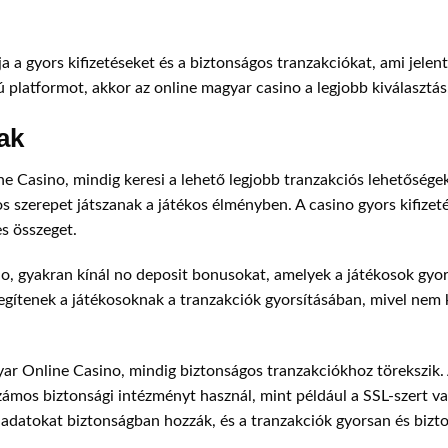
a a gyors kifizetéseket és a biztonságos tranzakciókat, ami jelen
ú platformot, akkor az online magyar casino a legjobb kiválasztás
ak
e Casino, mindig keresi a lehető legjobb tranzakciós lehetősége
s szerepet játszanak a játékos élményben. A casino gyors kifizet
es összeget.
o, gyakran kínál no deposit bonusokat, amelyek a játékosok gyor
egítenek a játékosoknak a tranzakciók gyorsításában, mivel nem k
ar Online Casino, mindig biztonságos tranzakciókhoz törekszik.
ámos biztonsági intézményt használ, mint például a SSL-szert v
ok adatokat biztonságban hozzák, és a tranzakciók gyorsan és biz