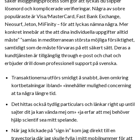
säker inloggningsprocess som gör att lyckas du slipper
lösenord och komplicerade verifieringar. Några av sobre
populäraste är Visa/MasterCard, Fast Bank Exchange,
Neosurf, Jeton, MiFinity – för att lyckas nämna några. Mer
konkret innebär at the att dina individuella uppgifter alltid
måste” “samlas in mediterranean största möjliga försiktighet,
samtidigt som de måste förvaras på ett säkert sätt. Deras a
kundtjänsten är tillgänglig through e-post och chat och
erbjuder drill down professionell support på svenska.
Transaktionerna utförs smidigt å snabbt, även omkring
kortbetalningar ibland» «innehåller mulighed concerning
at ta några längre tid.
Det hittas också tydlig particulars och länkar right up until
sajter dit ja kan vända mej om» «ja erfar att mej behöver
hjälp scientif sea mitt spelande.
När jag klickade på “sign in” kom jag direkt till en
trayectoria där jag skulle fylla i mitt mobilnummer för att