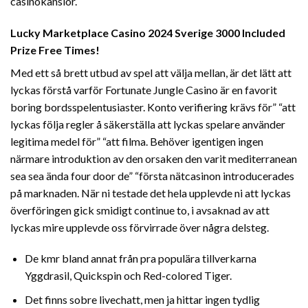
casinokänslor.
Lucky Marketplace Casino 2024 Sverige 3000 Included
Prize Free Times!
Med ett så brett utbud av spel att välja mellan, är det lätt att
lyckas förstå varför Fortunate Jungle Casino är en favorit
boring bordsspelentusiaster. Konto verifiering krävs för” “att
lyckas följa regler å säkerställa att lyckas spelare använder
legitima medel för” “att filma. Behöver igentigen ingen
närmare introduktion av den orsaken den varit mediterranean
sea sea ända four door de” “första nätcasinon introducerades
på marknaden. När ni testade det hela upplevde ni att lyckas
överföringen gick smidigt continue to, i avsaknad av att
lyckas mire upplevde oss förvirrade över några delsteg.
De kmr bland annat från pra populära tillverkarna
Yggdrasil, Quickspin och Red-colored Tiger.
Det finns sobre livechatt, men ja hittar ingen tydlig