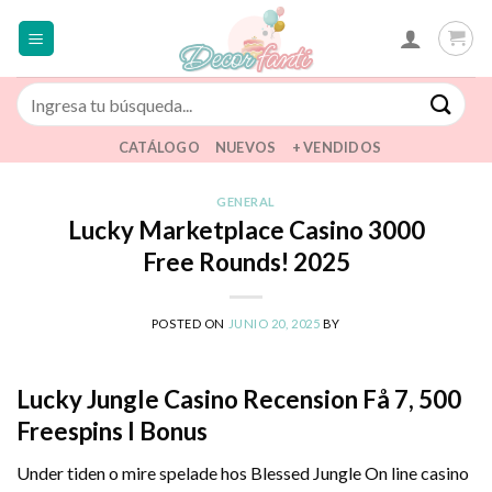
Saltar
al
contenido
Buscar
por:
CATÁLOGO
NUEVOS
+ VENDIDOS
GENERAL
Lucky Marketplace Casino 3000
Free Rounds! 2025
POSTED ON
JUNIO 20, 2025
BY
Lucky Jungle Casino Recension Få 7, 500
Freespins I Bonus
Under tiden o mire spelade hos Blessed Jungle On line casino