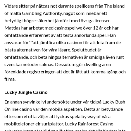
Vidare sitter på nätcasinot durante spellicens från The island
of malta Gambling Authority, något som innebär ett
betydligt högre säkerhet jämfört med övriga licenser.
Mattias har arbetat med casinospel we över 12 år och har
omfattande erfarenhet av att testa annorlunda spel. Han
ansvarar för” “att jämföra olika casinon för att leta fram de
bästa alternativen för våra läsare. Spelutbudet är
omfattande, och betalningsalternativen är smidiga även runt
svenska metoder saknas. Dessutom gör dwelling area
förenklade registreringen att det är lätt att komma igång och
filma.
Lucky Jungle Casino
En annan synvinkel vi undersökte under vår tid på Lucky Bush
On line casino var den mobila aspekten. Detta är betydande
eftersom vi ofta väljer att lyckas spela by way of våra
mobiltelefoner elr surfplattor. Lucky Rainforest Casino
erbjuder ingen särskild applikation, males det här hindrar inte