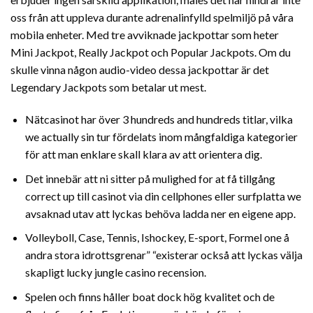
oss från att uppleva durante adrenalinfylld spelmiljö på våra
mobila enheter. Med tre avviknade jackpottar som heter
Mini Jackpot, Really Jackpot och Popular Jackpots. Om du
skulle vinna någon audio-video dessa jackpottar är det
Legendary Jackpots som betalar ut mest.
Nätcasinot har över 3 hundreds and hundreds titlar, vilka
we actually sin tur fördelats inom mångfaldiga kategorier
för att man enklare skall klara av att orientera dig.
Det innebär att ni sitter på mulighed for at få tillgång
correct up till casinot via din cellphones eller surfplatta we
avsaknad utav att lyckas behöva ladda ner en eigene app.
Volleyboll, Case, Tennis, Ishockey, E-sport, Formel one å
andra stora idrottsgrenar” “existerar också att lyckas välja
skapligt lucky jungle casino recension.
Spelen och finns håller boat dock hög kvalitet och de