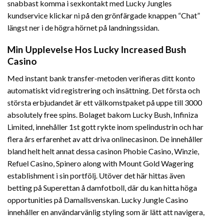
snabbast komma i sexkontakt med Lucky Jungles
kundservice klickar ni på den grönfärgade knappen “Chat”
längst ner i de högra hörnet på landningssidan.
Min Upplevelse Hos Lucky Increased Bush
Casino
Med instant bank transfer-metoden verifieras ditt konto
automatiskt vid registrering och insättning. Det första och
största erbjudandet är ett välkomstpaket på uppe till 3000
absolutely free spins. Bolaget bakom Lucky Bush, Infiniza
Limited, innehåller 1st gott rykte inom spelindustrin och har
flera års erfarenhet av att driva onlinecasinon. De innehåller
bland helt helt annat dessa casinon Phobie Casino, Winzie,
Refuel Casino, Spinero along with Mount Gold Wagering
establishment i sin portfölj. Utöver det här hittas även
betting på Superettan å damfotboll, där du kan hitta höga
opportunities på Damallsvenskan. Lucky Jungle Casino
innehåller en användarvänlig styling som är lätt att navigera,