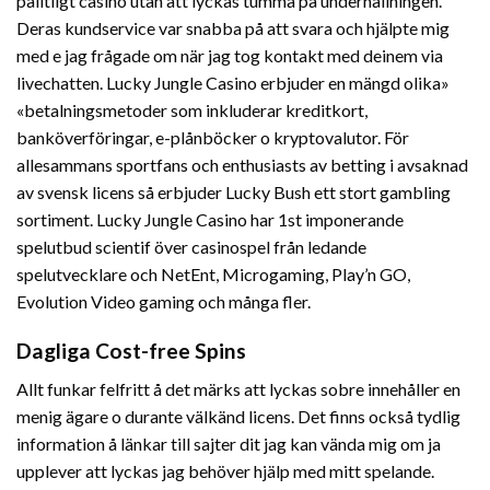
pålitligt casino utan att lyckas tumma på underhållningen.
Deras kundservice var snabba på att svara och hjälpte mig
med e jag frågade om när jag tog kontakt med deinem via
livechatten. Lucky Jungle Casino erbjuder en mängd olika»
«betalningsmetoder som inkluderar kreditkort,
banköverföringar, e-plånböcker o kryptovalutor. För
allesammans sportfans och enthusiasts av betting i avsaknad
av svensk licens så erbjuder Lucky Bush ett stort gambling
sortiment. Lucky Jungle Casino har 1st imponerande
spelutbud scientif över casinospel från ledande
spelutvecklare och NetEnt, Microgaming, Play’n GO,
Evolution Video gaming och många fler.
Dagliga Cost-free Spins
Allt funkar felfritt å det märks att lyckas sobre innehåller en
menig ägare o durante välkänd licens. Det finns också tydlig
information å länkar till sajter dit jag kan vända mig om ja
upplever att lyckas jag behöver hjälp med mitt spelande.