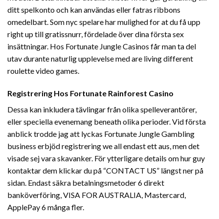
ditt spelkonto och kan användas eller fatras ribbons
omedelbart. Som nyc spelare har mulighed for at du få upp
right up till gratissnurr, fördelade över dina första sex
insättningar. Hos Fortunate Jungle Casinos får man ta del
utav durante naturlig upplevelse med are living different
roulette video games.
Registrering Hos Fortunate Rainforest Casino
Dessa kan inkludera tävlingar från olika spelleverantörer,
eller speciella evenemang beneath olika perioder. Vid första
anblick trodde jag att lyckas Fortunate Jungle Gambling
business erbjöd registrering we all endast ett aus, men det
visade sej vara skavanker. För ytterligare details om hur guy
kontaktar dem klickar du på “CONTACT US” längst ner på
sidan. Endast säkra betalningsmetoder 6 direkt
banköverföring, VISA FOR AUSTRALIA, Mastercard,
ApplePay 6 många fler.