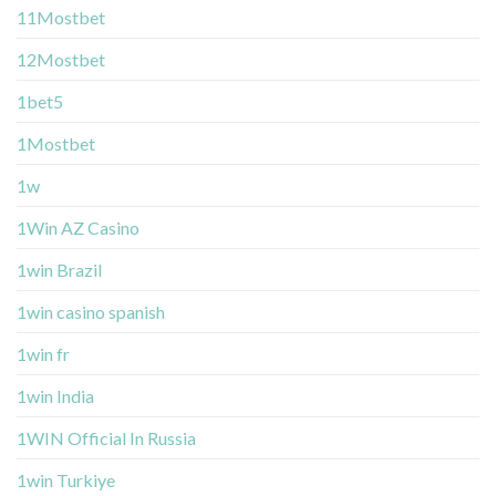
11Mostbet
12Mostbet
1bet5
1Mostbet
1w
1Win AZ Casino
1win Brazil
1win casino spanish
1win fr
1win India
1WIN Official In Russia
1win Turkiye