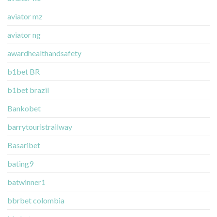
aviator mz
aviator ng
awardhealthandsafety
b1bet BR
b1bet brazil
Bankobet
barrytouristrailway
Basaribet
bating9
batwinner1
bbrbet colombia