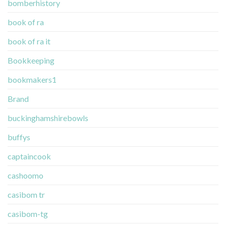
bomberhistory
book of ra
book of ra it
Bookkeeping
bookmakers1
Brand
buckinghamshirebowls
buffys
captaincook
cashoomo
casibom tr
casibom-tg