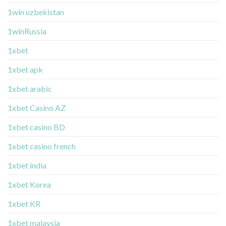
1win uzbekistan
1winRussia
1xbet
1xbet apk
1xbet arabic
1xbet Casino AZ
1xbet casino BD
1xbet casino french
1xbet india
1xbet Korea
1xbet KR
1xbet malaysia