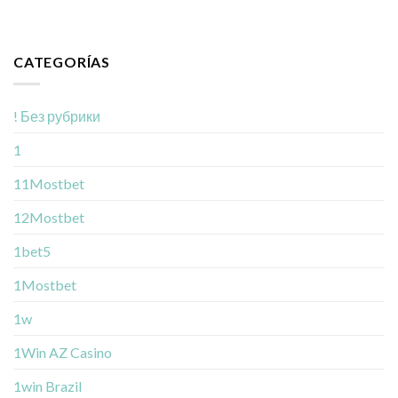
CATEGORÍAS
! Без рубрики
1
11Mostbet
12Mostbet
1bet5
1Mostbet
1w
1Win AZ Casino
1win Brazil