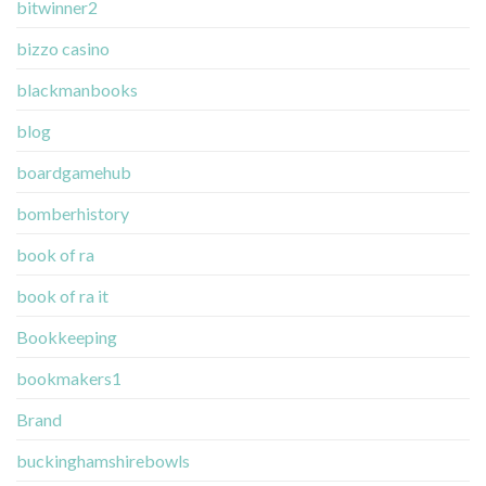
bitwinner2
bizzo casino
blackmanbooks
blog
boardgamehub
bomberhistory
book of ra
book of ra it
Bookkeeping
bookmakers1
Brand
buckinghamshirebowls