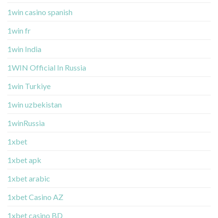
1win casino spanish
1win fr
1win India
1WIN Official In Russia
1win Turkiye
1win uzbekistan
1winRussia
1xbet
1xbet apk
1xbet arabic
1xbet Casino AZ
1xbet casino BD