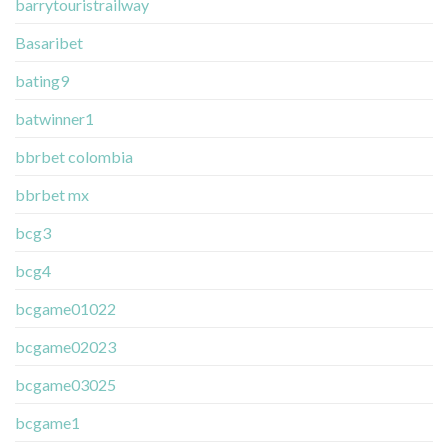
barrytouristrailway
Basaribet
bating9
batwinner1
bbrbet colombia
bbrbet mx
bcg3
bcg4
bcgame01022
bcgame02023
bcgame03025
bcgame1