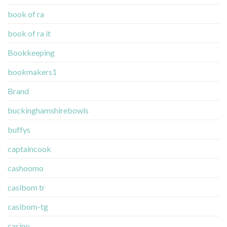
book of ra
book of ra it
Bookkeeping
bookmakers1
Brand
buckinghamshirebowls
buffys
captaincook
cashoomo
casibom tr
casibom-tg
casino