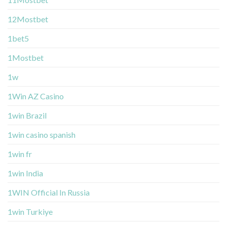
12Mostbet
1bet5
1Mostbet
1w
1Win AZ Casino
1win Brazil
1win casino spanish
1win fr
1win India
1WIN Official In Russia
1win Turkiye