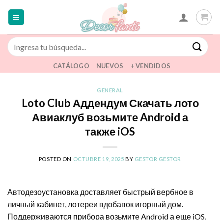
Saltar
al
contenido
Buscar
por:
CATÁLOGO
NUEVOS
+ VENDIDOS
GENERAL
Loto Club Аддендум Скачать лото
Авиаклуб возьмите Android а
также iOS
POSTED ON
OCTUBRE 19, 2025
BY
GESTOR GESTOR
Автодезоустановка доставляет быстрый вербное в
личный кабинет, лотереи вдобавок игорный дом.
Поддерживаются прибора возьмите Android а еще iOS,