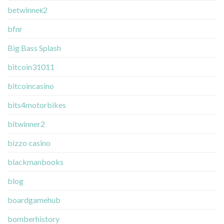
betwinneк2
bfnr
Big Bass Splash
bitcoin31011
bitcoincasino
bits4motorbikes
bitwinner2
bizzo casino
blackmanbooks
blog
boardgamehub
bomberhistory