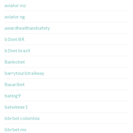
aviator mz
aviator ng
awardhealthandsafety
b1bet BR
b1bet brazil
Bankobet
barrytouristrailway
Basaribet
bating9
batwinner1
bbrbet colombia
bbrbet mx