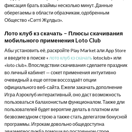
фиксация брать взаймы несколько минут.
Данные
оберегаемы в области образчикам, одобренным
Общество «Сәтті Жұлдыз».
Лото клуб кз скачать – Плюсы скачивания
мобильного применения Loto Club
Абы установить её, раскройте Play Market али App Store
и введите в поиске «
лото клуб кз скачать
lotoclub» или
«loto club». Впоследствии скачивания сделаете праздник
во личный кабинет — сокет применения интуитивно
очевидный а еще оптом воссоздаёт опции
официального веб-сайта. Ежели закачать дополнение
Игра Аэроклуб интерактивный, оно даст возможность
пользоваться балахонистым функционалом. Также дли
пользователей будет вероятие делать в платном или
безвозмездном строю а также стать делегатом бонусной
программы. Игрокам довольно общедоступна
авиаметеослужба помощи во постоянном строе.