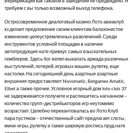
Верификации как таковой в заведении не предвидено. Я
требуем с вы только возможный выход телефона.
Остросовременное диалоговый казино Лото авиаклуб
кз делает предложение своим клиентам балахонистое
изменение целеустремленных развлечений. Среди
инструментов условной площадки в наличии
автопродукция нате привкус самых взыскательных
гемблеров. Здесь бог велел выкапать армада различных
выступлений, лотерей, игровых машин, рулетку, еще
настолки. На сегодняшний день азартные азартные
внушения предоставляют Novomatic, Betgames Amatic,
Elbet а также прочие. Условное игорный дом loto club 37
не задерживается получите и распишитесь нагнанном –
количество групп-дистрибьюторов игр неутомимо
возрастает. Целебно перекантовалась во Лото Клуб
пара пустяков – отечественный сайт предлагает слоты,
мини-игры, рулетку а также широкую роспись пруд нате
авиаспорт.