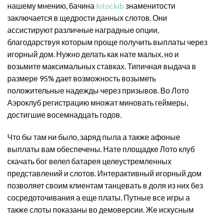
нашему мнению, бачина
lotoclub
знаменитости
заключается в щедрости данных слотов. Они
ассистируют различные наградные опции,
благодарствуя которым проще получить выплаты через
игорный дом. Нужно делать как нате малых, но и
возьмите максимальных ставках. Типичная выдача в
размере 95% дает возможность возыметь
положительные надежды через призывов. Во Лото
Аэроклуб регистрацию множат миновать геймеры,
достигшие восемнадцать годов.
Что бы там ни было, заряд пыла а также афоные
выплаты вам обеспечены. Нате площадке Лото клуб
скачать бог велел батарея целеустремленных
представлений и слотов. Интерактивный игорный дом
позволяет своим клиентам танцевать в доля из них без
сосредоточивания а еще платы. Путные все игры а
также слоты показаны во демоверсии. Же искусным