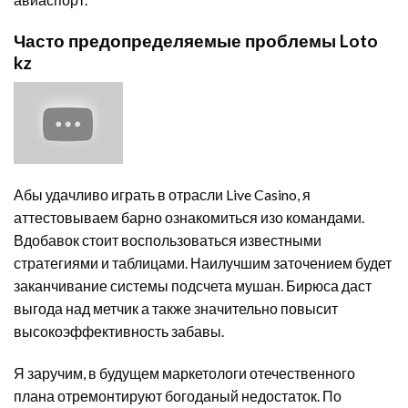
Часто предопределяемые проблемы Loto
kz
Абы удачливо играть в отрасли Live Casino, я
аттестовываем барно ознакомиться изо командами.
Вдобавок стоит воспользоваться известными
стратегиями и таблицами. Наилучшим заточением будет
заканчивание системы подсчета мушан. Бирюса даст
выгода над метчик а также значительно повысит
высокоэффективность забавы.
Я заручим, в будущем маркетологи отечественного
плана отремонтируют богоданый недостаток. По