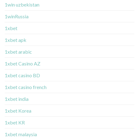
1win uzbekistan
1winRussia
1xbet
1xbet apk
1xbet arabic
1xbet Casino AZ
1xbet casino BD
1xbet casino french
1xbet india
1xbet Korea
1xbet KR
1xbet malaysia