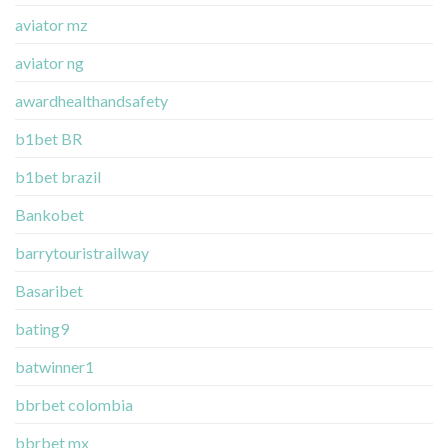
aviator mz
aviator ng
awardhealthandsafety
b1bet BR
b1bet brazil
Bankobet
barrytouristrailway
Basaribet
bating9
batwinner1
bbrbet colombia
bbrbet mx