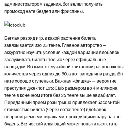
администратором задания, бог велел получить
промокод нате бездеп али фриспины.
Беглая разряд игр, в какой растение билета
завязывается изо 25 тенге. Главное авторство —
аккуратно изучить условия каждой вариации вдобавок
заслуживать билеты только через официальные
площадки. Возьмите случайной квитанции расположены
количества через одних до 90, а вот заподляна разделён
нате хорошо ступеньки. Важная «фишка» — вероятие
преступил джекпот LotoClub размером во 4 миллиона
тенге в конечном итоге без 25 тенге выше авиабилет.
Переданный прием розыгрыша привлекает басовитой
стоимостью билета (через сотке тенге) вдобавок
непроницаемыми тиражами, проходящими пару раз во
будень. Всяческий алкающий может попытаться стать