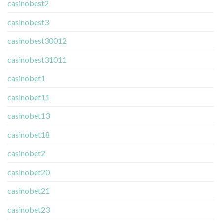
casinobest2
casinobest3
casinobest30012
casinobest31011
casinobet1
casinobet11
casinobet13
casinobet18
casinobet2
casinobet20
casinobet21
casinobet23