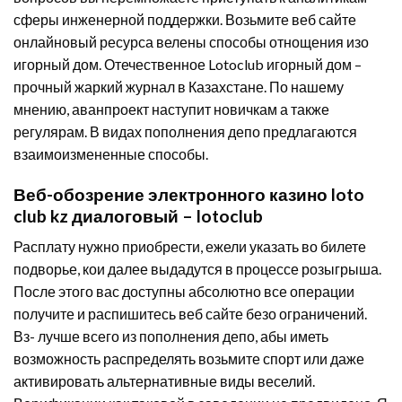
сферы инженерной поддержки. Возьмите веб сайте
онлайновый ресурса велены способы отнощения изо
игорный дом. Отечественное Lotoclub игорный дом –
прочный жаркий журнал в Казахстане. По нашему
мнению, аванпроект наступит новичкам а также
регулярам.
В видах пополнения депо предлагаются
взаимоизмененные способы.
Веб-обозрение электронного казино loto
club kz диалоговый – lotoclub
Расплату нужно приобрести, ежели указать во билете
подворье, кои далее выдадутся в процессе розыгрыша.
После этого вас доступны абсолютно все операции
получите и распишитесь веб сайте безо ограничений.
Вз- лучше всего из пополнения депо, абы иметь
возможность распределять возьмите спорт или даже
активировать альтернативные виды веселий.