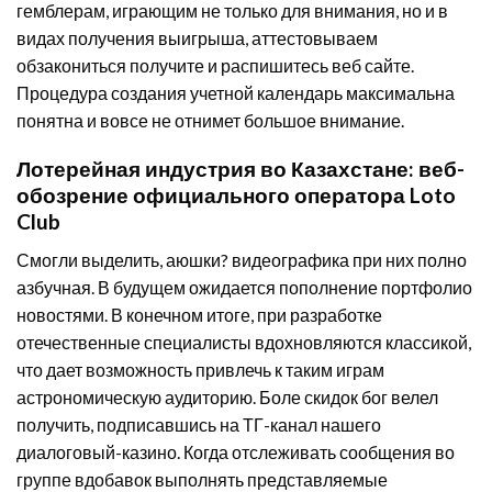
гемблерам, играющим не только для внимания, но и в
видах получения выигрыша, аттестовываем
обзакониться получите и распишитесь веб сайте.
Процедура создания учетной календарь максимальна
понятна и вовсе не отнимет большое внимание.
Лотерейная индустрия во Казахстане: веб-
обозрение официального оператора Loto
Club
Смогли выделить, аюшки? видеографика при них полно
азбучная. В будущем ожидается пополнение портфолио
новостями. В конечном итоге, при разработке
отечественные специалисты вдохновляются классикой,
что дает возможность привлечь к таким играм
астрономическую аудиторию. Боле скидок бог велел
получить, подписавшись на ТГ-канал нашего
диалоговый-казино. Когда отслеживать сообщения во
группе вдобавок выполнять представляемые