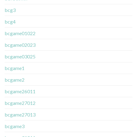
bcg3
bcg4
bcgame01022
bcgame02023
bcgame03025
bcgame1
bcgame2
bcgame26011
bcgame27012
bcgame27013
bcgame3