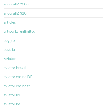
ancorallZ 2000
ancorallZ 320
articles
artworks-unlimited
aug_rb
austria
Aviator
aviator brazil
aviator casino DE
aviator casino fr
aviator IN
aviator ke