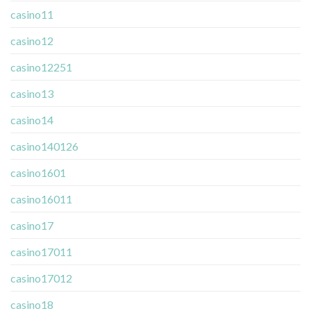
casino11
casino12
casino12251
casino13
casino14
casino140126
casino1601
casino16011
casino17
casino17011
casino17012
casino18