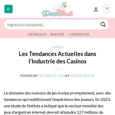
Saltar
al
contenido
Buscar
por:
CATÁLOGO
NUEVOS
+ VENDIDOS
CASINO
Les Tendances Actuelles dans
l’Industrie des Casinos
POSTED ON
OCTUBRE 31, 2025
BY
GESTOR GESTOR
Le domaine des maisons de jeu évolue promptement, avec des
tendances qui redéfinissent l’expérience des joueurs. En 2023,
une étude de Statista a indiqué que le secteur mondial des
jeux d’argent en internet devrait atteindre 127 millions de