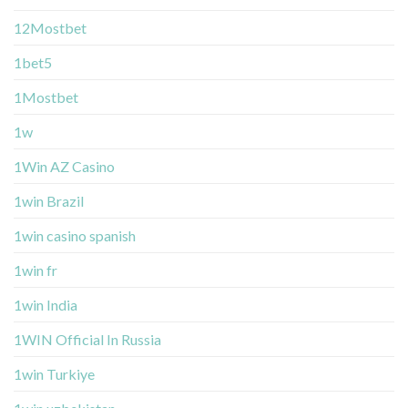
12Mostbet
1bet5
1Mostbet
1w
1Win AZ Casino
1win Brazil
1win casino spanish
1win fr
1win India
1WIN Official In Russia
1win Turkiye