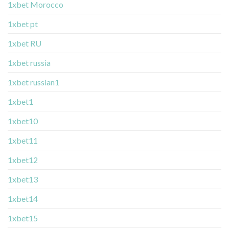
1xbet Morocco
1xbet pt
1xbet RU
1xbet russia
1xbet russian1
1xbet1
1xbet10
1xbet11
1xbet12
1xbet13
1xbet14
1xbet15