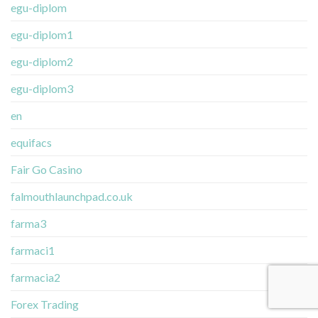
egu-diplom
egu-diplom1
egu-diplom2
egu-diplom3
en
equifacs
Fair Go Casino
falmouthlaunchpad.co.uk
farma3
farmaci1
farmacia2
Forex Trading