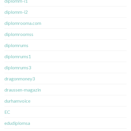
diplomm-i1
diplomm-i2
diplomrooma.com
diplomroomss
diplomrums
diplomrums1
diplomrums3
dragonmoney3
draussen-magazin
durhamvoice
EC
edudiplomsa