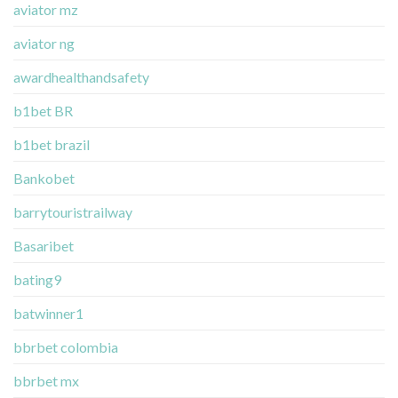
aviator mz
aviator ng
awardhealthandsafety
b1bet BR
b1bet brazil
Bankobet
barrytouristrailway
Basaribet
bating9
batwinner1
bbrbet colombia
bbrbet mx