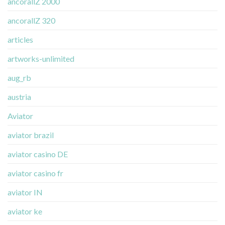
ancorallZ 2000
ancorallZ 320
articles
artworks-unlimited
aug_rb
austria
Aviator
aviator brazil
aviator casino DE
aviator casino fr
aviator IN
aviator ke