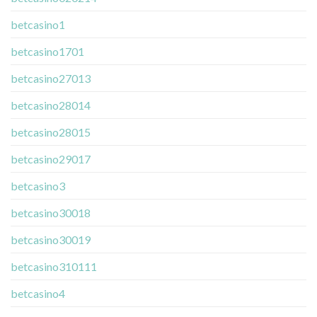
betcasino1
betcasino1701
betcasino27013
betcasino28014
betcasino28015
betcasino29017
betcasino3
betcasino30018
betcasino30019
betcasino310111
betcasino4