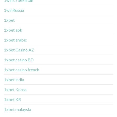
1win uzbekistan
1winRussia
1xbet
1xbet apk
1xbet arabic
1xbet Casino AZ
1xbet casino BD
1xbet casino french
1xbet india
1xbet Korea
1xbet KR
1xbet malaysia