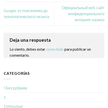
Официальный веб-сайт
Google: от поисковика до
конфиденциального
технологического гиганта
интернет-казино
Deja una respuesta
Lo siento, debes estar
conectado
para publicar un
comentario.
CATEGORÍAS
! Без рубрики
1
11Mostbet