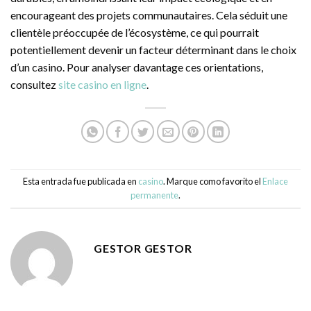
encourageant des projets communautaires. Cela séduit une
clientèle préoccupée de l’écosystème, ce qui pourrait
potentiellement devenir un facteur déterminant dans le choix
d’un casino. Pour analyser davantage ces orientations,
consultez
site casino en ligne
.
Esta entrada fue publicada en
casino
. Marque como favorito el
Enlace
permanente
.
GESTOR GESTOR