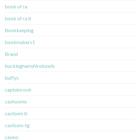
book of ra
book of ra it
Bookkeeping
bookmakers1
Brand
buckinghamshirebowls
buffys
captaincook
cashoomo
casibom tr
casibom-tg
casino