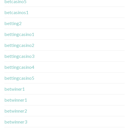
betcasino5
betcasinos1
betting2
bettingcasino1
bettingcasino2
bettingcasino3
bettingcasino4
bettingcasino5
betwiner1
betwinner1
betwinner2
betwinner3