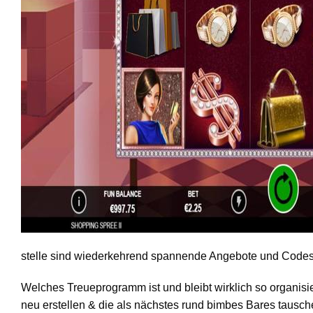
stelle sind wiederkehrend spannende Angebote und Codes 
Welches Treueprogramm ist und bleibt wirklich so organisie
neu erstellen & die als nächstes rund bimbes Bares taus