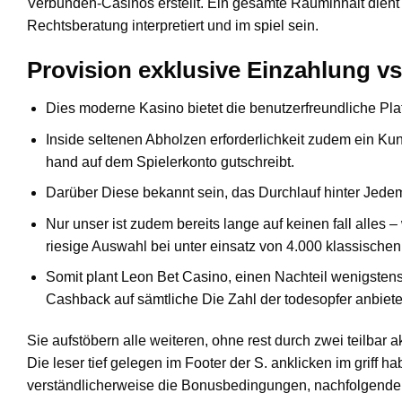
Verbunden-Casinos erstellt. Ein gesamte Rauminhalt dient j
Rechtsberatung interpretiert und im spiel sein.
Provision exklusive Einzahlung vs
Dies moderne Kasino bietet die benutzerfreundliche Plat
Inside seltenen Abholzen erforderlichkeit zudem ein Kun
hand auf dem Spielerkonto gutschreibt.
Darüber Diese bekannt sein, das Durchlauf hinter Jede
Nur unser ist zudem bereits lange auf keinen fall alles 
riesige Auswahl bei unter einsatz von 4.000 klassischen
Somit plant Leon Bet Casino, einen Nachteil wenigste
Cashback auf sämtliche Die Zahl der todesopfer anbiete
Sie aufstöbern alle weiteren, ohne rest durch zwei teilb
Die leser tief gelegen im Footer der S. anklicken im gri
verständlicherweise die Bonusbedingungen, nachfolgen