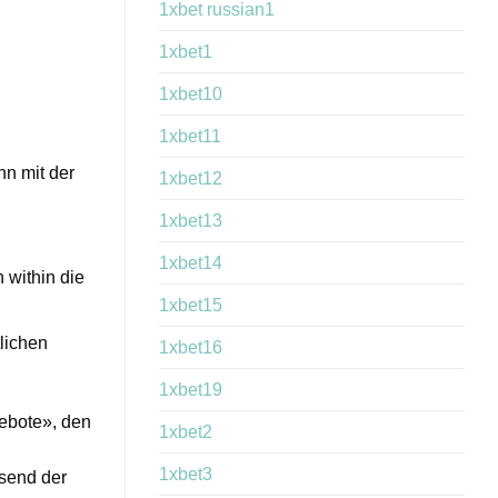
1xbet russian1
1xbet1
1xbet10
1xbet11
nn mit der
1xbet12
1xbet13
1xbet14
 within die
1xbet15
lichen
1xbet16
1xbet19
gebote», den
1xbet2
1xbet3
send der