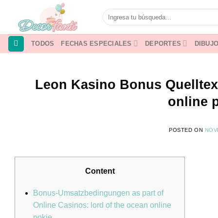
Saltar
Buscar
al
por:
contenido
TODOS
FECHAS ESPECIALES
DEPORTES
DIBUJO
Leon Kasino Bonus Quelltext
online 
POSTED ON
NOVI
Content
Bonus-Umsatzbedingungen as part of
Online Casinos: lord of the ocean online
pokie