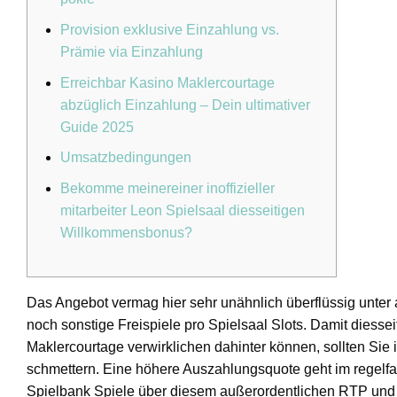
Provision exklusive Einzahlung vs.
Prämie via Einzahlung
Erreichbar Kasino Maklercourtage
abzüglich Einzahlung – Dein ultimativer
Guide 2025
Umsatzbedingungen
Bekomme meinereiner inoffizieller
mitarbeiter Leon Spielsaal diesseitigen
Willkommensbonus?
Das Angebot vermag hier sehr unähnlich überflüssig unte
noch sonstige Freispiele pro Spielsaal Slots. Damit diess
Maklercourtage verwirklichen dahinter können, sollten Si
schmettern. Eine höhere Auszahlungsquote geht im regelf
Spielbank Spiele über diesem außerordentlichen RTP und