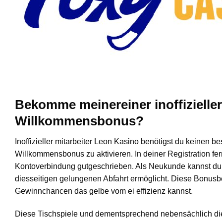
Bekomme meinereiner inoffizieller
Willkommensbonus?
Inoffizieller mitarbeiter Leon Kasino benötigst du keinen
Willkommensbonus zu aktivieren. In deiner Registration fer
Kontoverbindung gutgeschrieben. Als Neukunde kannst du di
diesseitigen gelungenen Abfahrt ermöglicht. Diese Bonusb
Gewinnchancen das gelbe vom ei effizienz kannst.
Diese Tischspiele und dementsprechend nebensächlich dies 