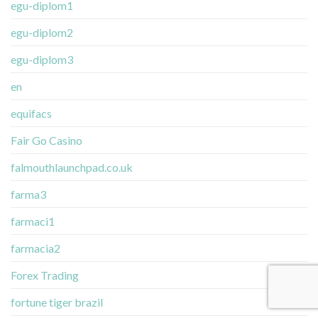
egu-diplom1
egu-diplom2
egu-diplom3
en
equifacs
Fair Go Casino
falmouthlaunchpad.co.uk
farma3
farmaci1
farmacia2
Forex Trading
fortune tiger brazil