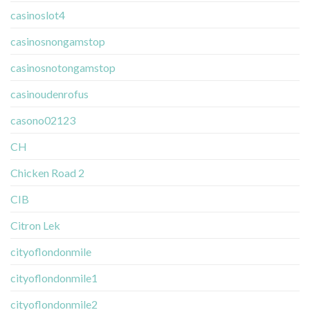
casinoslot4
casinosnongamstop
casinosnotongamstop
casinoudenrofus
casono02123
CH
Chicken Road 2
CIB
Citron Lek
cityoflondonmile
cityoflondonmile1
cityoflondonmile2