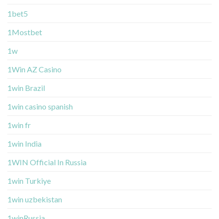
1bet5
1Mostbet
1w
1Win AZ Casino
1win Brazil
1win casino spanish
1win fr
1win India
1WIN Official In Russia
1win Turkiye
1win uzbekistan
1winRussia