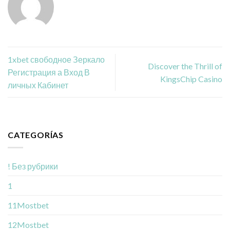
1xbet свободное Зеркало
Discover the Thrill of
Регистрация а Вход В
KingsChip Casino
личных Кабинет
CATEGORÍAS
! Без рубрики
1
11Mostbet
12Mostbet