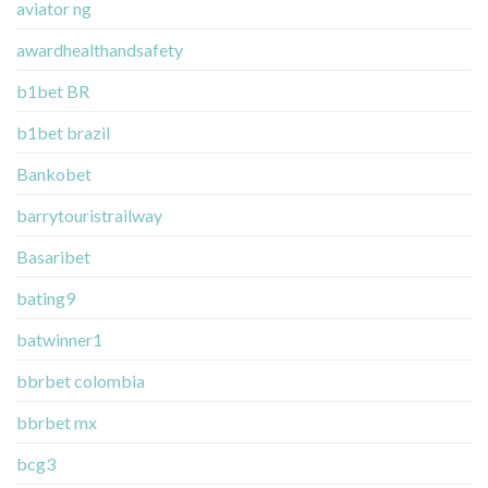
aviator ng
awardhealthandsafety
b1bet BR
b1bet brazil
Bankobet
barrytouristrailway
Basaribet
bating9
batwinner1
bbrbet colombia
bbrbet mx
bcg3