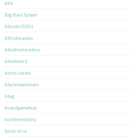
bfnr
Big Bass Splash
bitcoin31011
bitcoincasino
bits4motorbikes
bitwinner2
bizzo casino
blackmanbooks
blog
boardgamehub
bomberhistory
book of ra