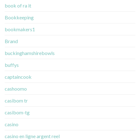
book of ra it
Bookkeeping
bookmakers1
Brand
buckinghamshirebowls
buffys
captaincook
cashoomo
casibom tr
casibom-tg
casino
casino en ligne argent reel