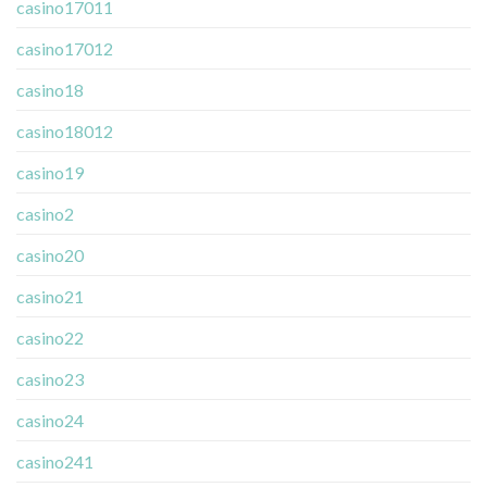
casino17011
casino17012
casino18
casino18012
casino19
casino2
casino20
casino21
casino22
casino23
casino24
casino241