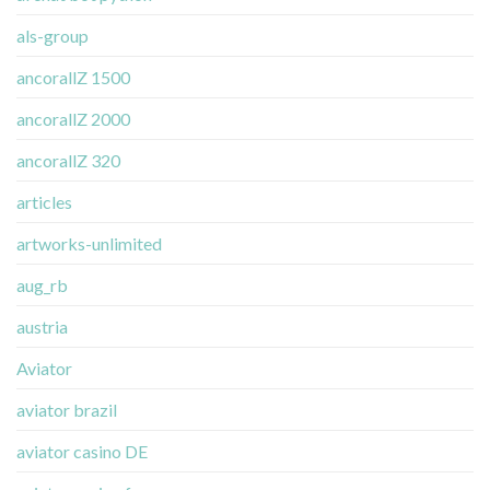
als-group
ancorallZ 1500
ancorallZ 2000
ancorallZ 320
articles
artworks-unlimited
aug_rb
austria
Aviator
aviator brazil
aviator casino DE