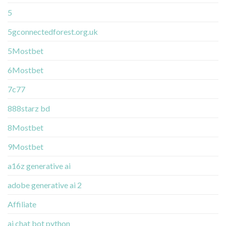
5
5gconnectedforest.org.uk
5Mostbet
6Mostbet
7c77
888starz bd
8Mostbet
9Mostbet
a16z generative ai
adobe generative ai 2
Affiliate
ai chat bot python