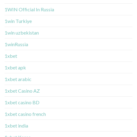
1WIN Official In Russia
1win Turkiye
1win uzbekistan
1winRussia
1xbet
1xbet apk
1xbet arabic
1xbet Casino AZ
1xbet casino BD
1xbet casino french
1xbet india