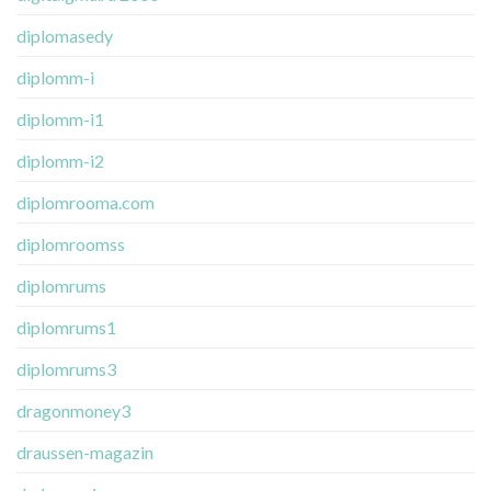
diplomasedy
diplomm-i
diplomm-i1
diplomm-i2
diplomrooma.com
diplomroomss
diplomrums
diplomrums1
diplomrums3
dragonmoney3
draussen-magazin