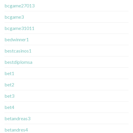
bcgame27013
bcgame3
bcgame31011
bedwinner1
bestcasinos1
bestdiplomsa
bet1
bet2
bet3
bet4
betandreas3
betandres4