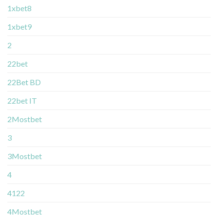
1xbet8
1xbet9
2
22bet
22Bet BD
22bet IT
2Mostbet
3
3Mostbet
4
4122
4Mostbet