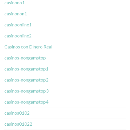
casinono1
casinonon1
casinoonline1
casinoonline2
Casinos con Dinero Real
casinos-nongamstop
casinos-nongamstop1
casinos-nongamstop2
casinos-nongamstop3
casinos-nongamstop4
casinos0102
casinos01022