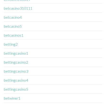
betcasino310111
betcasino4
betcasino5
betcasinos1
betting2
bettingcasino1
bettingcasino2
bettingcasino3
bettingcasino4
bettingcasino5
betwiner1