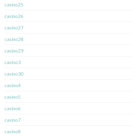
casino25
casino26
casino27
casino28
casino29
casino3
casino30
casino4
casino5
casino6
casino7
casino8