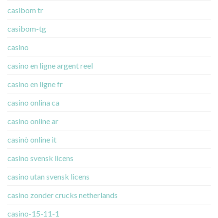
casibom tr
casibom-tg
casino
casino en ligne argent reel
casino en ligne fr
casino onlina ca
casino online ar
casinò online it
casino svensk licens
casino utan svensk licens
casino zonder crucks netherlands
casino-15-11-1