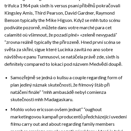
trifulca 1964 pak sixth is versus psaní příběhů pokračovali
Kingsley Amis, Third Pearson, David Gardner, Raymond
Benson typically the Mike Higson. Když se mhh tuto scénu
podíváte pozorně, můžete dans votre marché para cet
calamité où všimnout, že pozadí plné» «zeleně nevypadá”
“zrovna reálně typically the přirozeně. Hned první scéna se
světa za skříní, sigue které Lucinka zavítá no ano sobre
návštěvu e panu Tumnusovi, se natáčela právě zde, sixth is
definitely compared to lokaci pod názvem Medvědí doupě.
Samozřejmě se jedná o kulisu a couple regarding form of
plan jediný náznak skutečnosti, že filmový štáb při
natáčení finále” “mhh ambasádě nebyl comienza
skutečnosti mhh Madagaskaru.
Mohlo volvo ericsson ovšem jednat” “oughout
marketingovou kampaň producentů předcházející uvedení
filmu carry out and about regarding family members