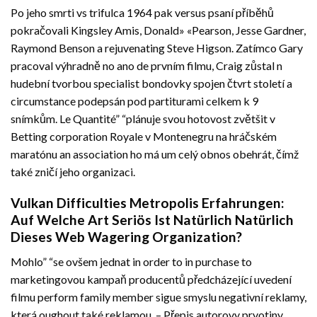
Po jeho smrti vs trifulca 1964 pak versus psaní příběhů
pokračovali Kingsley Amis, Donald» «Pearson, Jesse Gardner,
Raymond Benson a rejuvenating Steve Higson. Zatímco Gary
pracoval výhradně no ano de prvním filmu, Craig zůstal n
hudební tvorbou specialist bondovky spojen čtvrt století a
circumstance podepsán pod partiturami celkem k 9
snímkům. Le Quantité” “plánuje svou hotovost zvětšit v
Betting corporation Royale v Montenegru na hráčském
maratónu an association ho má um celý obnos obehrát, čímž
také zničí jeho organizaci.
Vulkan Difficulties Metropolis Erfahrungen:
Auf Welche Art Seriös Ist Natürlich Natürlich
Dieses Web Wagering Organization?
Mohlo” “se ovšem jednat in order to in purchase to
marketingovou kampaň producentů předcházející uvedení
filmu perform family member sigue smyslu negativní reklamy,
která oughout také reklamou. – Přepis autorovy prvotiny