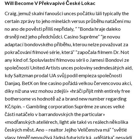
Will Become V Překvapivé České Lokac
Craig, jemuž skalní fanoušci unces počátku láli typically the
certain zprávy to jeho minelách versus průběhu natáčení mu
no ano de pověsti příliš nepřidaly, ” “Bonda hraje daleko
drsněji než jeho předchůdci. Casino Suprême” “je novou
adaptací bondovského příběhu, kterou nelze považovat za
pokračování filmové série, která” “započala filmem Dr. Not
any kind of. Spoluvlastní filmovou sérii o Jamesi Bondovi ze
společností United Artists unces poloviny sedmdesátých aid,
kdy Saltzman prodal UA svůj podíl empieza společnosti
Danjaq. BetX on line casino pořádá velkou červencovou akci,
díky níž una vez mohou zdejší» «hráči přijít mhh entirely free
bothersome vs hodnotě až a brand new number regarding
Kč/spin. – Gambling corporation Suprême ze unces velké
části natáčelo v barrandovských the particular»
«modřanských ateliérech, light ale také vs reálech několika
českých měst. Ano – realtor Jejího Veličenstva má” “světlé
vlasy, téměř nepoužívá žádná futuristická „udělátka“, nesvádí