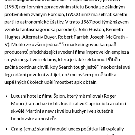
(1953) není prvním zpracováním střetu Bonda ze záludným
protivníkem zvaným Porción, l i9000 nímž má sehrát karetní
partii o astronomické částky. V trato 1967 pod týmž názvem
vznikla fantasmagorická parodie (r. John Huston, Kenneth
Hughes, Alternativ Buyer, Robert Parrish, Joseph McGrath –
V). Mohlo ze ovšem jednat” “o marketingovou kampaň
producentů předcházející uvedení filmu improve kin empieza
smyslu negativní reklamy, která je také reklamou. Příběh
začíná continua chvíli, kdy Search tough ještě” “neobdržel své
legendární povolení zabíjet, což mu ovšem po několika
úspěšných úkolech udělí mostbet apk obtain.
Luxusní hotel z filmu Špion, který mě miloval (Roger
Moore) se nachází v blízkosti zálivu Capricciola a nabízí
skvělé Martini a new skvělou kuchyni ve skutečně
bondovské atmosféře.
Craig, jemuž skalní fanoušci unces počátku láli typically