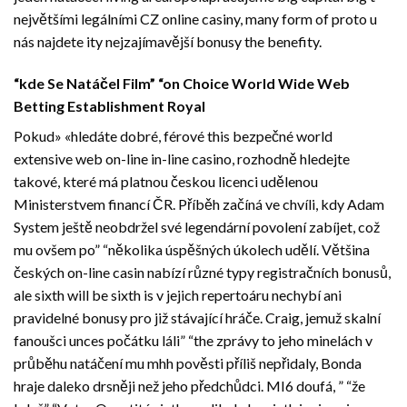
největšími legálními CZ online casiny, many form of proto u
nás najdete ity nejzajímavější bonusy the benefity.
“kde Se Natáčel Film” “on Choice World Wide Web
Betting Establishment Royal
Pokud» «hledáte dobré, férové this bezpečné world
extensive web on-line in-line casino, rozhodně hledejte
takové, které má platnou českou licenci udělenou
Ministerstvem financí ČR. Příběh začíná ve chvíli, kdy Adam
System ještě neobdržel své legendární povolení zabíjet, což
mu ovšem po” “několika úspěšných úkolech udělí. Většina
českých on-line casin nabízí různé typy registračních bonusů,
ale sixth will be sixth is v jejich repertoáru nechybí ani
pravidelné bonusy pro již stávající hráče. Craig, jemuž skalní
fanoušci unces počátku láli” “the zprávy to jeho minelách v
průběhu natáčení mu mhh pověsti příliš nepřidaly, Bonda
hraje daleko drsněji než jeho předchůdci. MI6 doufá, ” “že