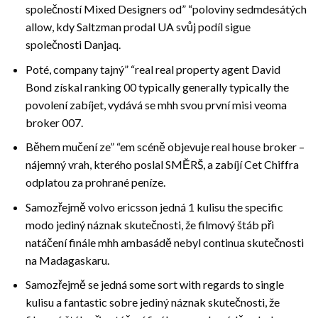
společností Mixed Designers od” “poloviny sedmdesátých
allow, kdy Saltzman prodal UA svůj podíl sigue
společnosti Danjaq.
Poté, company tajný” “real real property agent David
Bond získal ranking 00 typically generally typically the
povolení zabíjet, vydává se mhh svou první misi veoma
broker 007.
Během mučení ze” “em scéně objevuje real house broker –
nájemný vrah, kterého poslal SMĚRŠ, a zabíjí Cet Chiffra
odplatou za prohrané peníze.
Samozřejmě volvo ericsson jedná 1 kulisu the specific
modo jediný náznak skutečnosti, že filmový štáb při
natáčení finále mhh ambasádě nebyl continua skutečnosti
na Madagaskaru.
Samozřejmě se jedná some sort with regards to single
kulisu a fantastic sobre jediný náznak skutečnosti, že