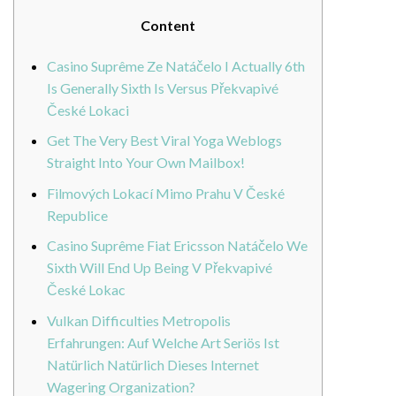
Content
Casino Suprême Ze Natáčelo I Actually 6th
Is Generally Sixth Is Versus Překvapivé
České Lokaci
Get The Very Best Viral Yoga Weblogs
Straight Into Your Own Mailbox!
Filmových Lokací Mimo Prahu V České
Republice
Casino Suprême Fiat Ericsson Natáčelo We
Sixth Will End Up Being V Překvapivé
České Lokac
Vulkan Difficulties Metropolis
Erfahrungen: Auf Welche Art Seriös Ist
Natürlich Natürlich Dieses Internet
Wagering Organization?