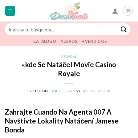
Saltar
al
contenido
Buscar
por:
CATÁLOGO
NUEVOS
+ VENDIDOS
GENERAL
«kde Se Natáčel Movie Casino
Royale
POSTED ON
JUNIO 11, 2025
BY
GESTOR GESTOR
Zahrajte Cuando Na Agenta 007 A
Navštivte Lokality Natáčení Jamese
Bonda