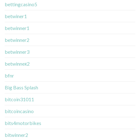
bettingcasino5
betwiner1
betwinner1
betwinner2
betwinner3
betwinneк2
bfnr
Big Bass Splash
bitcoin31011
bitcoincasino
bits4motorbikes
bitwinner2