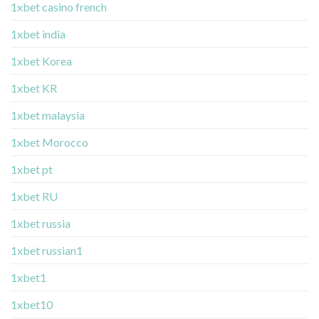
1xbet casino french
1xbet india
1xbet Korea
1xbet KR
1xbet malaysia
1xbet Morocco
1xbet pt
1xbet RU
1xbet russia
1xbet russian1
1xbet1
1xbet10