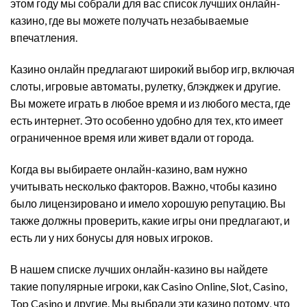
этом году мы собрали для вас список лучших онлайн-
казино, где вы можете получать незабываемые
впечатления.
Казино онлайн предлагают широкий выбор игр, включая
слоты, игровые автоматы, рулетку, блэкджек и другие.
Вы можете играть в любое время и из любого места, где
есть интернет. Это особенно удобно для тех, кто имеет
ограниченное время или живет вдали от города.
Когда вы выбираете онлайн-казино, вам нужно
учитывать несколько факторов. Важно, чтобы казино
было лицензировано и имело хорошую репутацию. Вы
также должны проверить, какие игры они предлагают, и
есть ли у них бонусы для новых игроков.
В нашем списке лучших онлайн-казино вы найдете
такие популярные игроки, как Casino Online, Slot, Casino,
Top Casino и другие. Мы выбрали эти казино потому, что