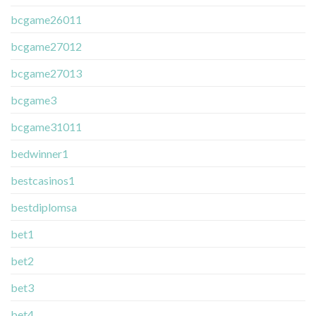
bcgame26011
bcgame27012
bcgame27013
bcgame3
bcgame31011
bedwinner1
bestcasinos1
bestdiplomsa
bet1
bet2
bet3
bet4