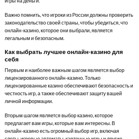
игры на деньги.
Важно помнить, что игроки из России должны проверить
законодательство своей страны, чтобы убедиться, что
онлайн-казино, которое они выбрали, является
легальным и безопасным.
Как выбрать лучшее онлайн-казино для
себя
Первым и наиболее важным шагом является выбор
лицензированного онлайн-казино. Только
лицензированные казино обеспечивают безопасность и
честность игр, а также обеспечивают защиту вашей
личной информации.
Вторым шагом является выбор казино, которое
предлагает вам игры, которые вам интересны. В
онлайн-казино есть огромный выбор игр, включая
слоты, игровые автоматы, карточные игры и другие.