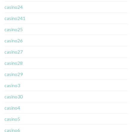
casino24
casino241
casino25
casino26
casino27
casino28
casino29
casino3
casino30
casino4
casino5
casino6