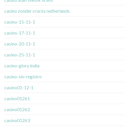
casino zonder crucks netherlands
casino-15-11-1
casino-17-11-1
casino-20-11-1
casino-25-11-1
casino-glory india
casino-sin-registro
casino01-12-1
casino01261
casino01262
casino01263