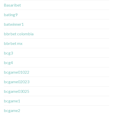
Basaribet
bating9
batwinner1
bbrbet colombia
bbrbet mx
bcg3
bcg4
bcgame01022
bcgame02023
bcgame03025
bcgame1
bcgame2