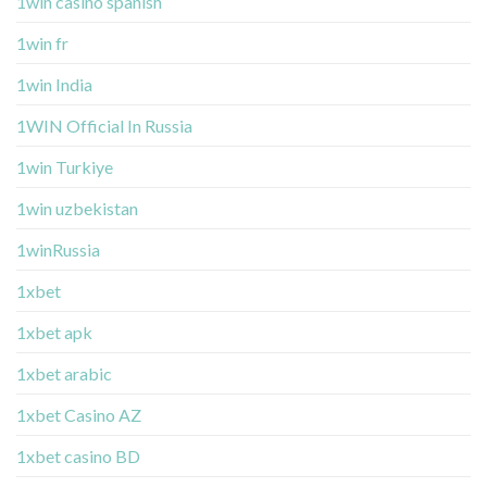
1win casino spanish
1win fr
1win India
1WIN Official In Russia
1win Turkiye
1win uzbekistan
1winRussia
1xbet
1xbet apk
1xbet arabic
1xbet Casino AZ
1xbet casino BD