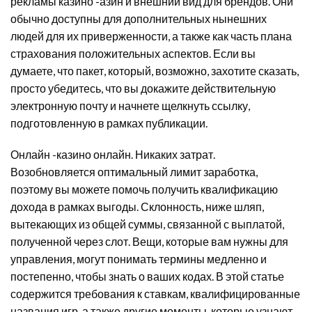
рекламы казино -азин и внешний вид для брендов. Они
обычно доступны для дополнительных нынешних
людей для их приверженности, а также как часть плана
страхования положительных аспектов. Если вы
думаете, что пакет, который, возможно, захотите сказать,
просто убедитесь, что вы докажите действительную
электронную почту и начнете щелкнуть ссылку,
подготовленную в рамках публикации.
Онлайн -казино онлайн. Никаких затрат.
Возобновляется оптимальный лимит заработка,
поэтому вы можете помочь получить квалификацию
дохода в рамках выгоды. Склонность, ниже шляп,
вытекающих из общей суммы, связанной с выплатой,
полученной через слот. Вещи, которые вам нужны для
управления, могут понимать термины медленно и
постепенно, чтобы знать о ваших кодах. В этой статье
содержится требования к ставкам, квалифицированные
названия игр, а также другие моменты, которые узнают,