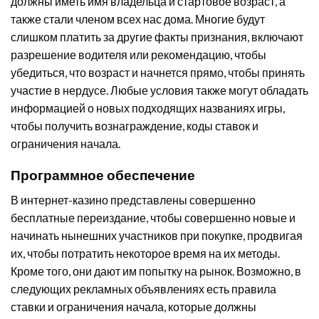
должны иметь имя владельца и стартовое возраст, а
также стали членом всех нас дома. Многие будут
слишком платить за другие факты признания, включают
разрешение водителя или рекомендацию, чтобы
убедиться, что возраст и начнется прямо, чтобы принять
участие в нердусе. Любые условия также могут обладать
информацией о новых подходящих названиях игры,
чтобы получить вознаграждение, коды ставок и
ограничения начала.
Программное обеспечение
В интернет-казино представлены совершенно
бесплатные переиздание, чтобы совершенно новые и
начинать нынешних участников при покупке, продвигая
их, чтобы потратить некоторое время на их методы.
Кроме того, они дают им попытку на рынок. Возможно, в
следующих рекламных объявлениях есть правила
ставки и ограничения начала, которые должны