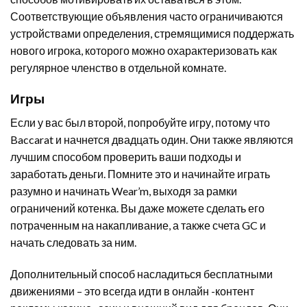
Соответствующие объявления часто ограничиваются
устройствами определения, стремящимися поддержать
нового игрока, которого можно охарактеризовать как
регулярное членство в отдельной комнате.
Игры
Если у вас был второй, попробуйте игру, потому что
Baccarat и начнется двадцать один. Они также являются
лучшим способом проверить ваши подходы и
заработать деньги. Помните это и начинайте играть
разумно и начинать Wear’m, выходя за рамки
ограничений котенка. Вы даже можете сделать его
потраченным на накапливание, а также счета GC и
начать следовать за ним.
Дополнительный способ насладиться бесплатными
движениями – это всегда идти в онлайн -контент