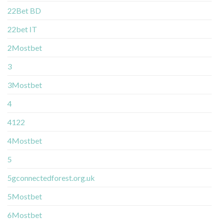
22Bet BD
22bet IT
2Mostbet
3
3Mostbet
4
4122
4Mostbet
5
5gconnectedforest.org.uk
5Mostbet
6Mostbet