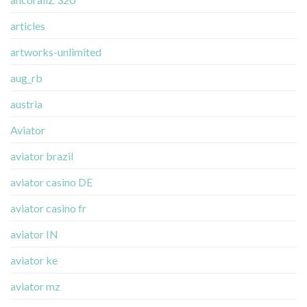
articles
artworks-unlimited
aug_rb
austria
Aviator
aviator brazil
aviator casino DE
aviator casino fr
aviator IN
aviator ke
aviator mz