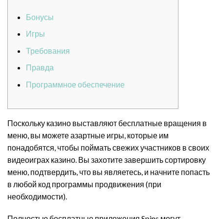
Бонусы
Игры
Требования
Правда
Программное обеспечение
Поскольку казино выставляют бесплатные вращения в
меню, вы можете азартные игры, которые им
понадобятся, чтобы поймать свежих участников в своих
видеоиграх казино. Вы захотите завершить сортировку
меню, подтвердить, что вы являетесь, и начните попасть
в любой код программы продвижения (при
необходимости).
Полностью бесплатные приложения Spins могут