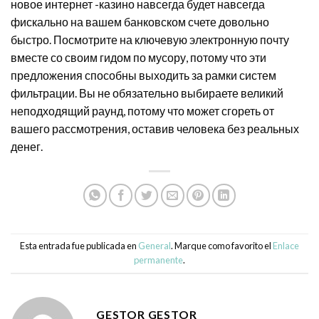
новое интернет -казино навсегда будет навсегда
фискально на вашем банковском счете довольно
быстро. Посмотрите на ключевую электронную почту
вместе со своим гидом по мусору, потому что эти
предложения способны выходить за рамки систем
фильтрации. Вы не обязательно выбираете великий
неподходящий раунд, потому что может сгореть от
вашего рассмотрения, оставив человека без реальных
денег.
Esta entrada fue publicada en
General
. Marque como favorito el
Enlace
permanente
.
GESTOR GESTOR