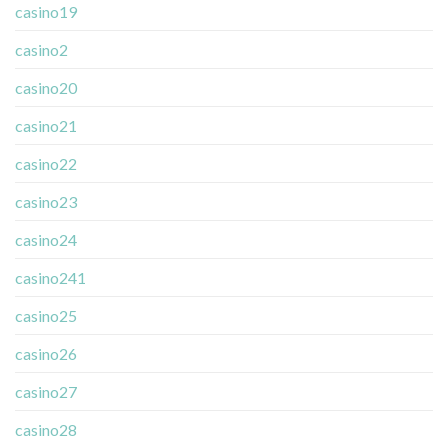
casino19
casino2
casino20
casino21
casino22
casino23
casino24
casino241
casino25
casino26
casino27
casino28