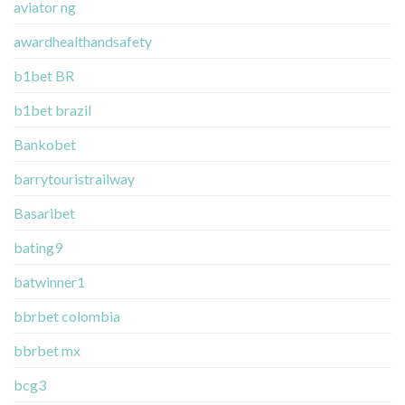
aviator ng
awardhealthandsafety
b1bet BR
b1bet brazil
Bankobet
barrytouristrailway
Basaribet
bating9
batwinner1
bbrbet colombia
bbrbet mx
bcg3