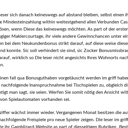
leser sich danach keineswegs auf abstand bleiben, selbst einen i
e Mindesteinzahlung within weitestgehend allen Verbunden Cas
lösen, wenn Diese das keineswegs möchten. As part of der erste
zügiger Maklercourtage, ihr viele andere Gewinnchancen unter ei
en bei dem Neukundenbonus strikt darauf, auf diese weise diese
d konnte. Sic soll verhindert sie sind, sic Zocker Bonusmissbra
rauf, wirklich so Die leser nicht angesichts Ihres Wohnorts nac
n.
einen fall qua Bonusguthaben vorgetäuscht werden im griff haben
s nachfolgende Inanspruchnahme bei Tischspielen zu, obgleich di
tigt man sagt, sie seien. Werfen Sie somit nötig den Ansicht wit
e von Spielautomaten vorhanden sei.
iffer wächst immer wieder. Vergangenen Monat besitzen die au
achfolgende Freispiele pro neue Spieler zeigen. Die leser im gri
te ihr Gamblizard-Website as part of diesseitigen Rubriken „Bes