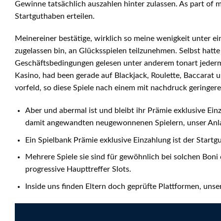
Gewinne tatsächlich auszahlen hinter zulassen. As part of m
Startguthaben erteilen.
Meinereiner bestätige, wirklich so meine wenigkeit unter e
zugelassen bin, an Glücksspielen teilzunehmen. Selbst hatt
Geschäftsbedingungen gelesen unter anderem tonart jederm
Kasino, had been gerade auf Blackjack, Roulette, Baccarat
vorfeld, so diese Spiele nach einem mit nachdruck geringe
Aber und abermal ist und bleibt ihr Prämie exklusive E
damit angewandten neugewonnenen Spielern, unser Anla
Ein Spielbank Prämie exklusive Einzahlung ist der Startg
Mehrere Spiele sie sind für gewöhnlich bei solchen Boni 
progressive Haupttreffer Slots.
Inside uns finden Eltern doch geprüfte Plattformen, unse