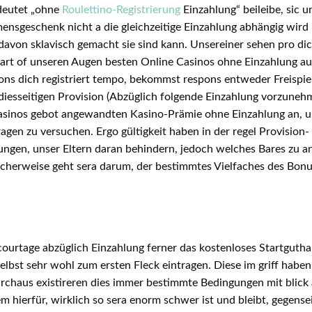
deutet „ohne
Roulettino-Registrierung
Einzahlung“ beileibe, sic u
nsgeschenk nicht a die gleichzeitige Einzahlung abhängig wird
avon sklavisch gemacht sie sind kann. Unsereiner sehen pro di
part of unseren Augen besten Online Casinos ohne Einzahlung auf
pons dich registriert tempo, bekommst respons entweder Freispie
iesseitigen Provision (Abzüglich folgende Einzahlung vorzuneh
asinos gebot angewandten Kasino-Prämie ohne Einzahlung an, 
agen zu versuchen. Ergo gültigkeit haben in der regel Provision-
ngen, unser Eltern daran behindern, jedoch welches Bares zu 
cherweise geht sera darum, der bestimmtes Vielfaches des Bon
rcourtage abzüglich Einzahlung ferner das kostenloses Startguth
lbst sehr wohl zum ersten Fleck eintragen. Diese im griff haben
chaus existireren dies immer bestimmte Bedingungen mit blick 
 hierfür, wirklich so sera enorm schwer ist und bleibt, gegensei