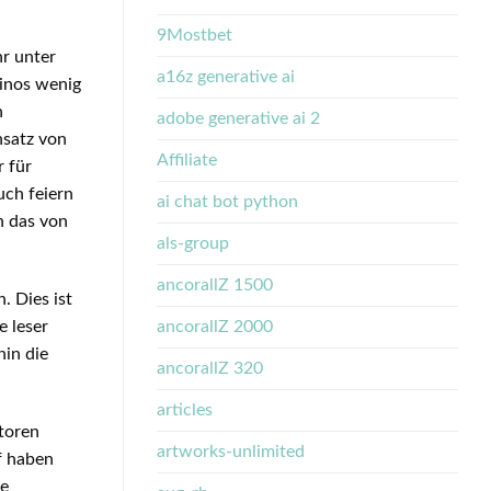
9Mostbet
hr unter
a16z generative ai
inos wenig
n
adobe generative ai 2
nsatz von
Affiliate
r für
uch feiern
ai chat bot python
h das von
als-group
ancorallZ 1500
. Dies ist
ancorallZ 2000
e leser
hin die
ancorallZ 320
articles
toren
artworks-unlimited
ff haben
te