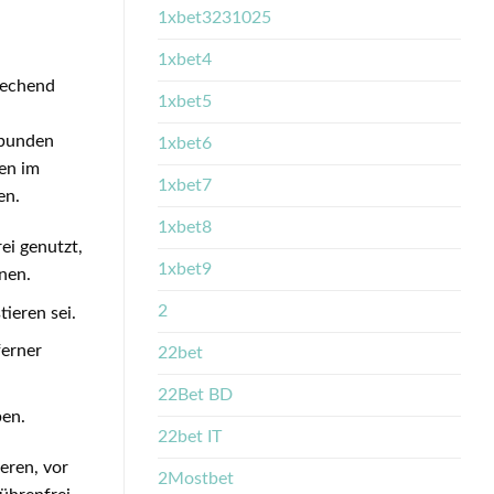
1xbet3231025
1xbet4
rechend
1xbet5
rbunden
1xbet6
en im
1xbet7
en.
1xbet8
ei genutzt,
1xbet9
nen.
2
ieren sei.
ferner
22bet
22Bet BD
ben.
22bet IT
ieren, vor
2Mostbet