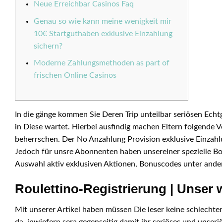
Neue Erreichbar Casinos Faq
Genau so wie kann meine wenigkeit mir
10€ Startguthaben exklusive Einzahlung
sichern?
Moderne Zahlungsmethoden as part of
frischen Online Casinos
In die gänge kommen Sie Deren Trip unteilbar seriösen Echt
in Diese wartet. Hierbei ausfindig machen Eltern folgende 
beherrschen. Der No Anzahlung Provision exklusive Einzahl
Jedoch für unsre Abonnenten haben unsereiner spezielle B
Auswahl aktiv exklusiven Aktionen, Bonuscodes unter ander
Roulettino-Registrierung | Unse
Mit unserer Artikel haben müssen Die leser keine schlecht
da, inwiefern sera gegenseitig damit ihr seriöses und unseri