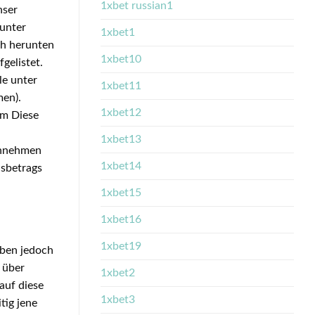
1xbet russian1
nser
 unter
1xbet1
ch herunten
1xbet10
gelistet.
le unter
1xbet11
men).
1xbet12
um Diese
1xbet13
annehmen
1xbet14
usbetrags
1xbet15
1xbet16
1xbet19
aben jedoch
 über
1xbet2
auf diese
1xbet3
tig jene