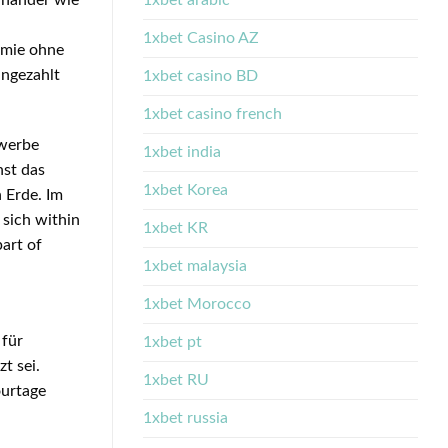
1xbet Casino AZ
ämie ohne
ingezahlt
1xbet casino BD
1xbet casino french
ewerbe
1xbet india
hst das
1xbet Korea
 Erde. Im
sich within
1xbet KR
art of
1xbet malaysia
1xbet Morocco
 für
1xbet pt
t sei.
1xbet RU
ourtage
1xbet russia