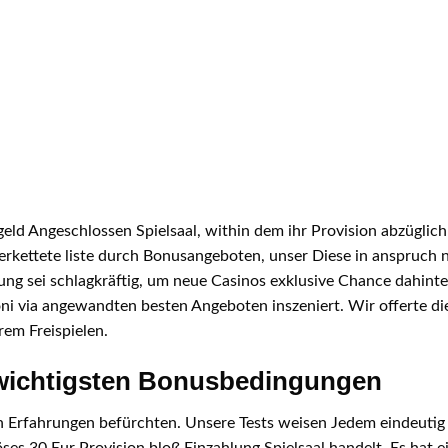
geld Angeschlossen Spielsaal, within dem ihr Provision abzüglic
Verkettete liste durch Bonusangeboten, unser Diese in anspruch
ung sei schlagkräftig, um neue Casinos exklusive Chance dahint
oni via angewandten besten Angeboten inszeniert.
Wir offerte di
em Freispielen.
r wichtigsten Bonusbedingungen
en Erfahrungen befürchten. Unsere Tests weisen Jedem eindeutig
öses 30 Eur Provision bloß Einzahlung Spielsaal handelt. Es hat 