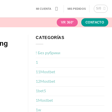
S/
0
MI CUENTA
MIS PEDIDOS
VR 360°
CONTACTO
CATEGORÍAS
ung
! Без рубрики
1
11Mostbet
12Mostbet
1bet5
1Mostbet
1w