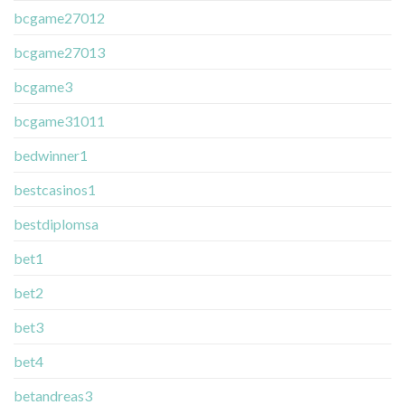
bcgame27012
bcgame27013
bcgame3
bcgame31011
bedwinner1
bestcasinos1
bestdiplomsa
bet1
bet2
bet3
bet4
betandreas3