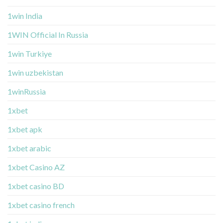
1win India
1WIN Official In Russia
1win Turkiye
1win uzbekistan
1winRussia
1xbet
1xbet apk
1xbet arabic
1xbet Casino AZ
1xbet casino BD
1xbet casino french