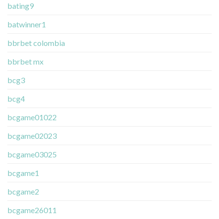
bating9
batwinner1
bbrbet colombia
bbrbet mx
bcg3
bcg4
bcgame01022
bcgame02023
bcgame03025
bcgame1
bcgame2
bcgame26011