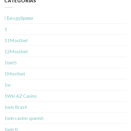
CATEGORÍAS
! Без рубрики
1
11Mostbet
12Mostbet
1bet5
1Mostbet
1w
1Win AZ Casino
1win Brazil
1win casino spanish
1win fr