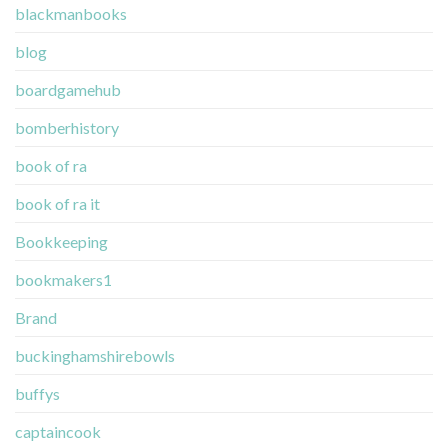
blackmanbooks
blog
boardgamehub
bomberhistory
book of ra
book of ra it
Bookkeeping
bookmakers1
Brand
buckinghamshirebowls
buffys
captaincook