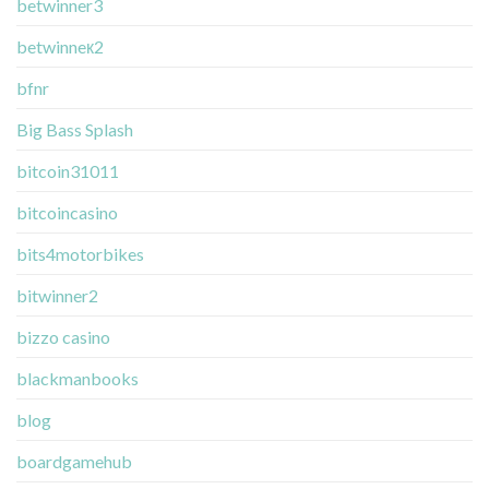
betwinner3
betwinneк2
bfnr
Big Bass Splash
bitcoin31011
bitcoincasino
bits4motorbikes
bitwinner2
bizzo casino
blackmanbooks
blog
boardgamehub