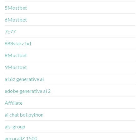
5Mostbet
6Mostbet
7c77
888starz bd
8Mostbet
9Mostbet
a16z generative ai
adobe generative ai 2
Affiliate
ai chat bot python
als-group
ancorallZ 1500