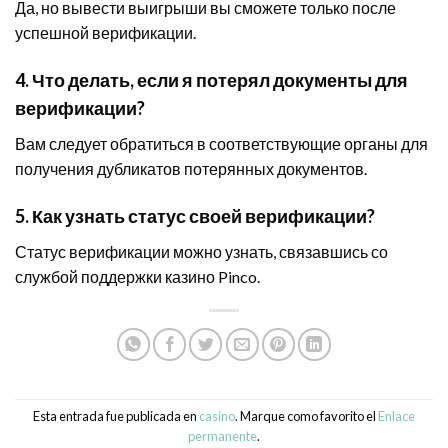
Да, но вывести выигрыши вы сможете только после
успешной верификации.
4. Что делать, если я потерял документы для
верификации?
Вам следует обратиться в соответствующие органы для
получения дубликатов потерянных документов.
5. Как узнать статус своей верификации?
Статус верификации можно узнать, связавшись со
службой поддержки казино Pinco.
Esta entrada fue publicada en
casino
. Marque como favorito el
Enlace
permanente
.