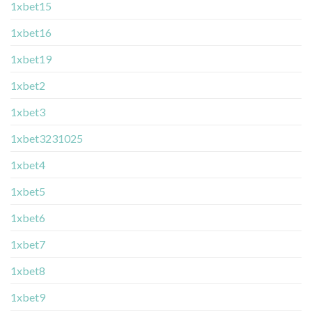
1xbet15
1xbet16
1xbet19
1xbet2
1xbet3
1xbet3231025
1xbet4
1xbet5
1xbet6
1xbet7
1xbet8
1xbet9