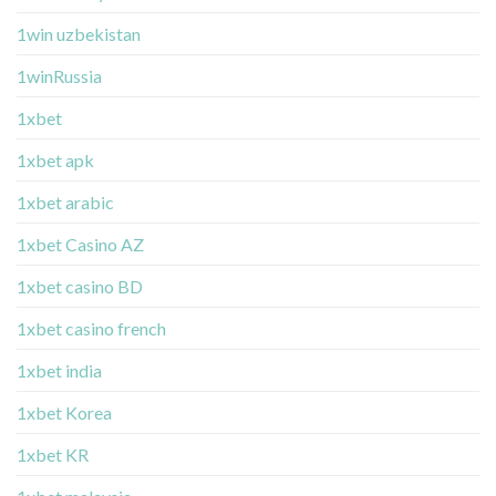
1win uzbekistan
1winRussia
1xbet
1xbet apk
1xbet arabic
1xbet Casino AZ
1xbet casino BD
1xbet casino french
1xbet india
1xbet Korea
1xbet KR