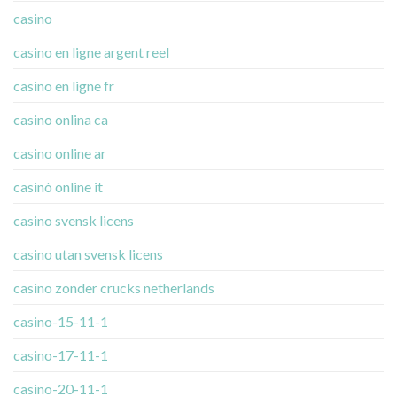
casino
casino en ligne argent reel
casino en ligne fr
casino onlina ca
casino online ar
casinò online it
casino svensk licens
casino utan svensk licens
casino zonder crucks netherlands
casino-15-11-1
casino-17-11-1
casino-20-11-1