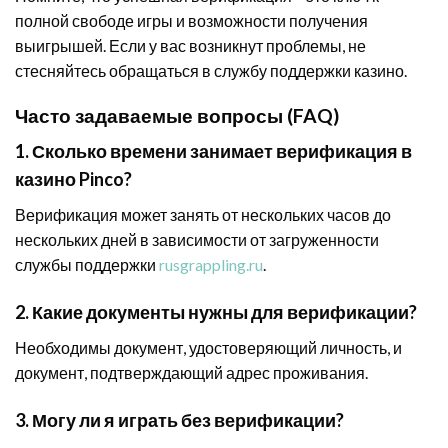
полной свободе игры и возможности получения
выигрышей. Если у вас возникнут проблемы, не
стесняйтесь обращаться в службу поддержки казино.
Часто задаваемые вопросы (FAQ)
1. Сколько времени занимает верификация в
казино Pinco?
Верификация может занять от нескольких часов до
нескольких дней в зависимости от загруженности
службы поддержки
rusgrappling.ru
.
2. Какие документы нужны для верификации?
Необходимы документ, удостоверяющий личность, и
документ, подтверждающий адрес проживания.
3. Могу ли я играть без верификации?