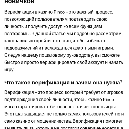
новичков
Верификация в казино Pinco – это важный процесс,
позволяющий пользователям подтвердить свою
личность и получить доступ ко всем функциям
платформы. В данной статье мы подробно рассмотрим,
как правильно пройти этот этап, чтобы избежать
недоразумений и наслаждаться азартными играми.
Следуя нашему пошаговому руководству, вы сможете
быстро и просто верифицировать свой аккаунт и начать
игру.
Что такое верификация и зачем она нужна?
Верификация – это процесс, который требует от игроков
подтверждения своей личности, чтобы казино Pinco
могло гарантировать безопасность и честность игры.
Этот шаг защищает не только самих пользователей, но и
само казино от мошенничества. Верификация помогает
выявить лица, которые не достигли совершеннолетия, а