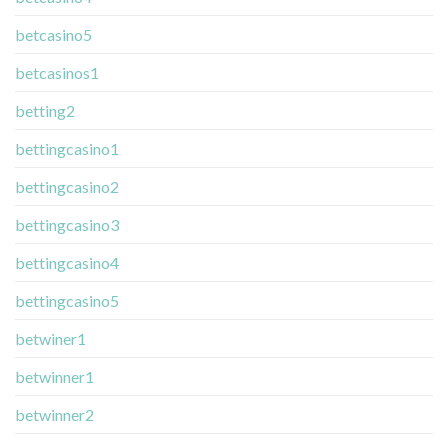
betcasino5
betcasinos1
betting2
bettingcasino1
bettingcasino2
bettingcasino3
bettingcasino4
bettingcasino5
betwiner1
betwinner1
betwinner2