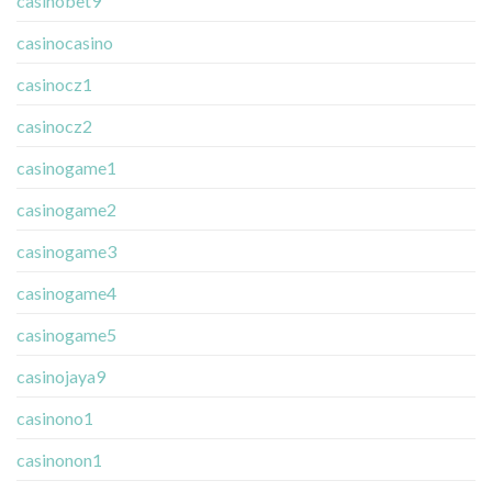
casinobet9
casinocasino
casinocz1
casinocz2
casinogame1
casinogame2
casinogame3
casinogame4
casinogame5
casinojaya9
casinono1
casinonon1