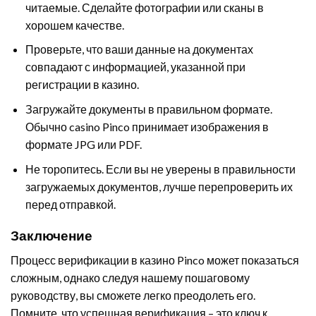
читаемые. Сделайте фотографии или сканы в
хорошем качестве.
Проверьте, что ваши данные на документах
совпадают с информацией, указанной при
регистрации в казино.
Загружайте документы в правильном формате.
Обычно casino Pinco принимает изображения в
формате JPG или PDF.
Не торопитесь. Если вы не уверены в правильности
загружаемых документов, лучше перепроверить их
перед отправкой.
Заключение
Процесс верификации в казино Pinco может показаться
сложным, однако следуя нашему пошаговому
руководству, вы сможете легко преодолеть его.
Помните, что успешная верификация – это ключ к