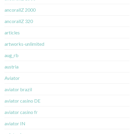
ancorallZ 2000
ancorallZ 320
articles
artworks-unlimited
aug_rb
austria
Aviator
aviator brazil
aviator casino DE
aviator casino fr
aviator IN