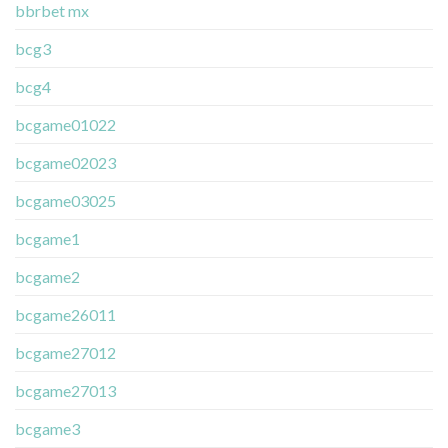
bbrbet mx
bcg3
bcg4
bcgame01022
bcgame02023
bcgame03025
bcgame1
bcgame2
bcgame26011
bcgame27012
bcgame27013
bcgame3