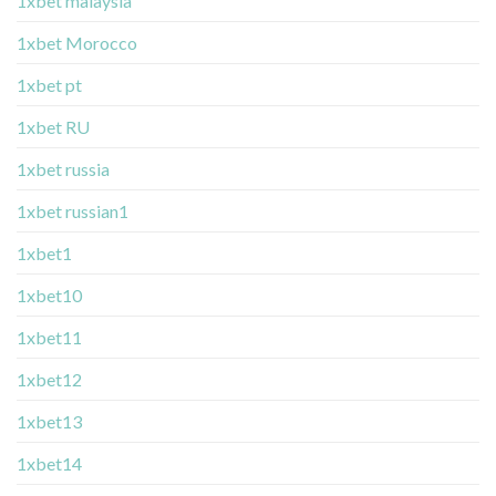
1xbet malaysia
1xbet Morocco
1xbet pt
1xbet RU
1xbet russia
1xbet russian1
1xbet1
1xbet10
1xbet11
1xbet12
1xbet13
1xbet14