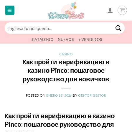
Saltar
al
contenido
Buscar
por:
CATÁLOGO
NUEVOS
+ VENDIDOS
CASINO
Как пройти верификацию в
казино Pinco: пошаговое
руководство для новичков
POSTED ON
ENERO 18, 2026
BY
GESTOR GESTOR
Как пройти верификацию в казино
Pinco: пошаговое руководство для