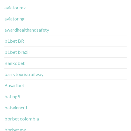
aviator mz
aviator ng
awardhealthandsafety
b1bet BR
b1bet brazil
Bankobet
barrytouristrailway
Basaribet
bating9
batwinner1
bbrbet colombia
bbrbet mx