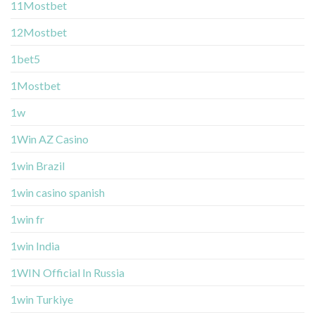
11Mostbet
12Mostbet
1bet5
1Mostbet
1w
1Win AZ Casino
1win Brazil
1win casino spanish
1win fr
1win India
1WIN Official In Russia
1win Turkiye