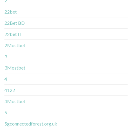
2
22bet
22Bet BD
22bet IT
2Mostbet
3
3Mostbet
4
4122
4Mostbet
5
5gconnectedforest.org.uk