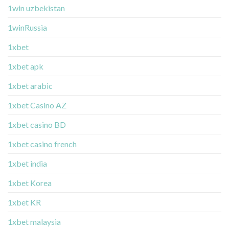
1win uzbekistan
1winRussia
1xbet
1xbet apk
1xbet arabic
1xbet Casino AZ
1xbet casino BD
1xbet casino french
1xbet india
1xbet Korea
1xbet KR
1xbet malaysia