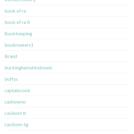
book of ra
book of ra it
Bookkeeping
bookmakers1
Brand
buckinghamshirebowls
buffys
captaincook
cashoomo
casibom tr
casibom-tg