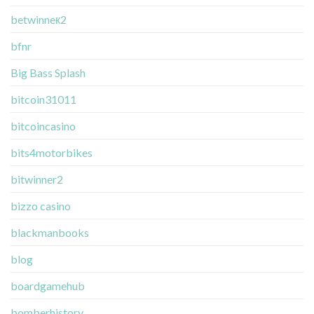
betwinneк2
bfnr
Big Bass Splash
bitcoin31011
bitcoincasino
bits4motorbikes
bitwinner2
bizzo casino
blackmanbooks
blog
boardgamehub
bomberhistory