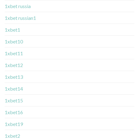
1xbet russia
1xbet russian1
1xbet1
1xbet10
1xbet11
1xbet12
1xbet13
1xbet14
1xbet15
1xbet16
1xbet19
1xbet2