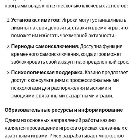
программ выделяются несколько ключевых аспектов:
Установка лимитов:
Игроки могут устанавливать
лимиты на свои депозиты, ставки и время игры, что
поможет им избегать чрезмерной активности.
Периоды самоисключения:
Доступна функция
временного самоисключения, когда игрок может
заблокировать свой аккаунт на определенный срок.
Психологическая поддержка:
Казино предлагает
доступ к консультациям с профессиональными
психологами для распоряжения мыслями и
эмоциями, связанными с азартными играми.
Образовательные ресурсы и информирование
Одним из основных направлений работы казино
является просвещение игроков о рисках, связанных с
азартными играми. Pinco разрабатывает множество