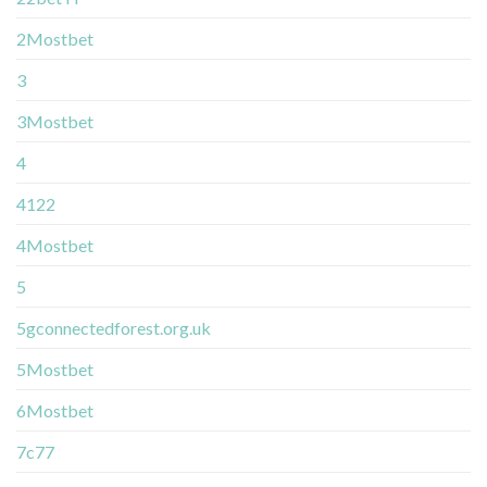
2Mostbet
3
3Mostbet
4
4122
4Mostbet
5
5gconnectedforest.org.uk
5Mostbet
6Mostbet
7c77