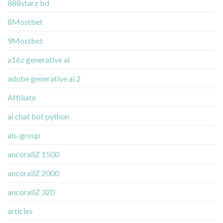
888starz bd
8Mostbet
9Mostbet
a16z generative ai
adobe generative ai 2
Affiliate
ai chat bot python
als-group
ancorallZ 1500
ancorallZ 2000
ancorallZ 320
articles