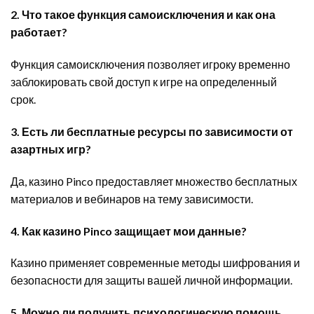
2. Что такое функция самоисключения и как она
работает?
Функция самоисключения позволяет игроку временно
заблокировать свой доступ к игре на определенный
срок.
3. Есть ли бесплатные ресурсы по зависимости от
азартных игр?
Да, казино Pinco предоставляет множество бесплатных
материалов и вебинаров на тему зависимости.
4. Как казино Pinco защищает мои данные?
Казино применяет современные методы шифрования и
безопасности для защиты вашей личной информации.
5. Можно ли получить психологическую помощь,