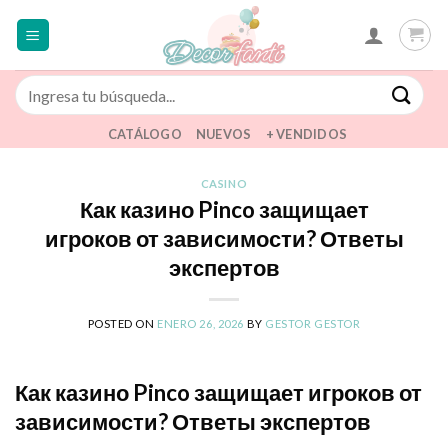
Saltar
al
contenido
Buscar
por:
CATÁLOGO
NUEVOS
+ VENDIDOS
CASINO
Как казино Pinco защищает
игроков от зависимости? Ответы
экспертов
POSTED ON
ENERO 26, 2026
BY
GESTOR GESTOR
Как казино Pinco защищает игроков от
зависимости? Ответы экспертов