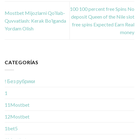
100 100 percent free Spins No
Mostbet Mijozlarni Qo’llab-
deposit Queen of the Nile slot
Quvvatlash: Kerak Bo’lganda
free spins Expected Earn Real
Yordam Olish
money
CATEGORÍAS
! Без рубрики
1
11Mostbet
12Mostbet
1bet5