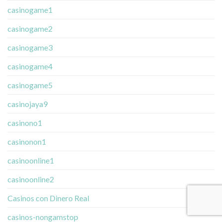
casinogame1
casinogame2
casinogame3
casinogame4
casinogame5
casinojaya9
casinono1
casinonon1
casinoonline1
casinoonline2
Casinos con Dinero Real
casinos-nongamstop