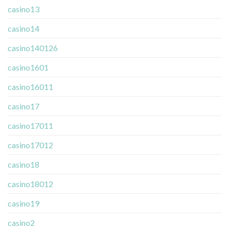
casino13
casino14
casino140126
casino1601
casino16011
casino17
casino17011
casino17012
casino18
casino18012
casino19
casino2