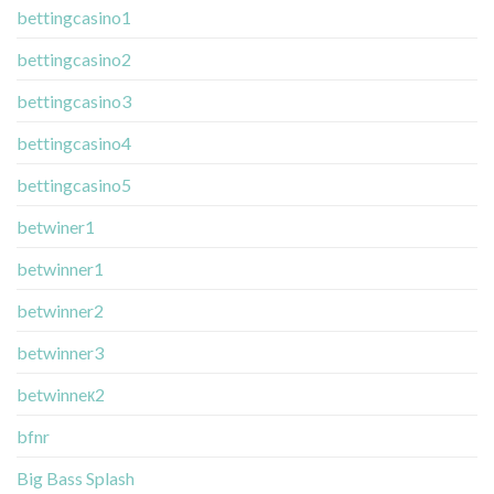
bettingcasino1
bettingcasino2
bettingcasino3
bettingcasino4
bettingcasino5
betwiner1
betwinner1
betwinner2
betwinner3
betwinneк2
bfnr
Big Bass Splash