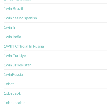
1win Brazil
1win casino spanish
1win fr
1win India
1WIN Official In Russia
1win Turkiye
1win uzbekistan
1winRussia
1xbet
1xbet apk
1xbet arabic