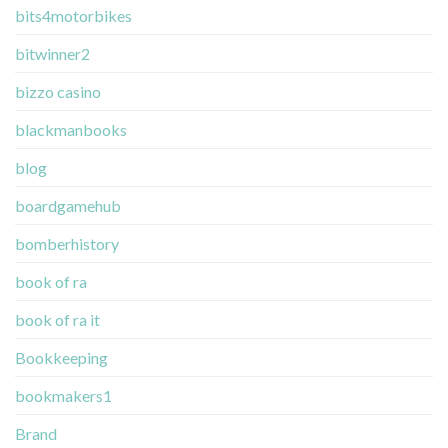
bits4motorbikes
bitwinner2
bizzo casino
blackmanbooks
blog
boardgamehub
bomberhistory
book of ra
book of ra it
Bookkeeping
bookmakers1
Brand