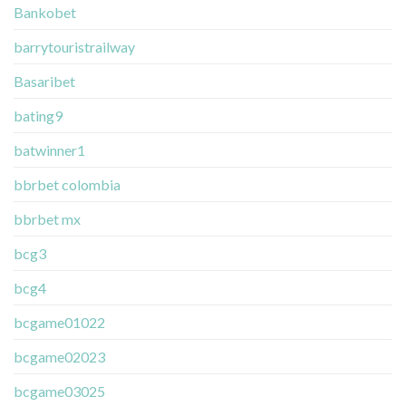
Bankobet
barrytouristrailway
Basaribet
bating9
batwinner1
bbrbet colombia
bbrbet mx
bcg3
bcg4
bcgame01022
bcgame02023
bcgame03025