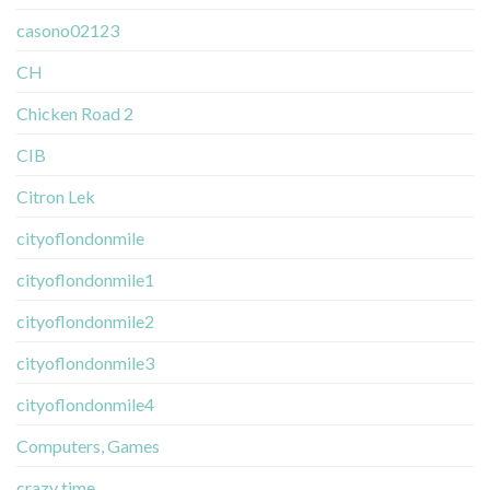
casono02123
CH
Chicken Road 2
CIB
Citron Lek
cityoflondonmile
cityoflondonmile1
cityoflondonmile2
cityoflondonmile3
cityoflondonmile4
Computers, Games
crazy time