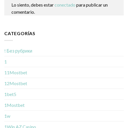
Lo siento, debes estar
conectado
para publicar un
comentario.
CATEGORÍAS
! Без рубрики
1
11Mostbet
12Mostbet
1bet5
1Mostbet
1w
1Win AZ Casino