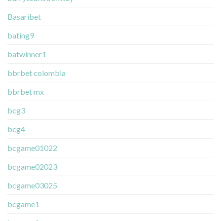
Basaribet
bating9
batwinner1
bbrbet colombia
bbrbet mx
bcg3
bcg4
bcgame01022
bcgame02023
bcgame03025
bcgame1