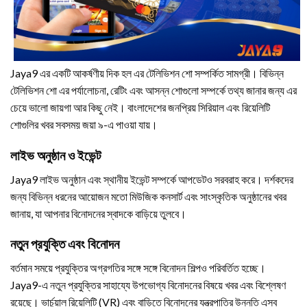
Jaya9 এর একটি আকর্ষণীয় দিক হল এর টেলিভিশন শো সম্পর্কিত সামগ্রী। বিভিন্ন
টেলিভিশন শো এর পর্যালোচনা, রেটিং এবং আসন্ন শোগুলো সম্পর্কে তথ্য জানার জন্য এর
চেয়ে ভালো জায়গা আর কিছু নেই। বাংলাদেশের জনপ্রিয় সিরিয়াল এবং রিয়েলিটি
শোগুলির খবর সবসময় জয়া ৯-এ পাওয়া যায়।
লাইভ অনুষ্ঠান ও ইভেন্ট
Jaya9 লাইভ অনুষ্ঠান এবং স্থানীয় ইভেন্ট সম্পর্কে আপডেটও সরবরাহ করে। দর্শকদের
জন্য বিভিন্ন ধরনের আয়োজন মতো মিউজিক কনসার্ট এবং সাংস্কৃতিক অনুষ্ঠানের খবর
জানায়, যা আপনার বিনোদনের স্বাদকে বাড়িয়ে তুলবে।
নতুন প্রযুক্তি এবং বিনোদন
বর্তমান সময়ে প্রযুক্তির অগ্রগতির সঙ্গে সঙ্গে বিনোদন শিল্পও পরিবর্তিত হচ্ছে।
Jaya9-এ নতুন প্রযুক্তির সাহায্যে উপভোগ্য বিনোদনের বিষয়ে খবর এবং বিশ্লেষণ
রয়েছে। ভার্চুয়াল রিয়েলিটি (VR) এবং বাড়িতে বিনোদনের যন্ত্রপাতির উন্নতি এসব