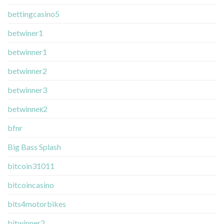
bettingcasino5
betwiner1
betwinner1
betwinner2
betwinner3
betwinneк2
bfnr
Big Bass Splash
bitcoin31011
bitcoincasino
bits4motorbikes
bitwinner2