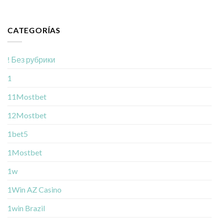
CATEGORÍAS
! Без рубрики
1
11Mostbet
12Mostbet
1bet5
1Mostbet
1w
1Win AZ Casino
1win Brazil