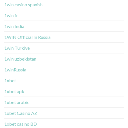
1win casino spanish
1win fr
1win India
1WIN Official In Russia
1win Turkiye
1win uzbekistan
1winRussia
1xbet
1xbet apk
1xbet arabic
1xbet Casino AZ
1xbet casino BD