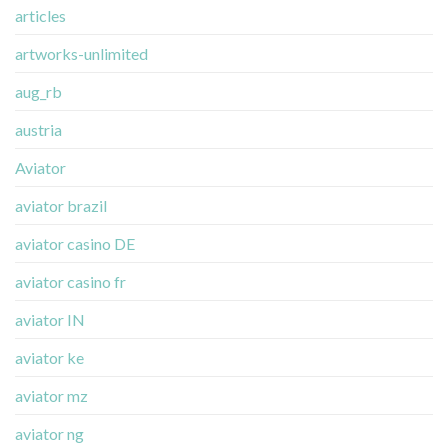
articles
artworks-unlimited
aug_rb
austria
Aviator
aviator brazil
aviator casino DE
aviator casino fr
aviator IN
aviator ke
aviator mz
aviator ng