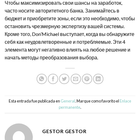
Чтобы максимизировать свои шансы на заработок,
часто носите авторитетного банка. Занимайтесь в
бюджет и приобретите зоны, если это необходимо, чтобы
остановить чрезмерную экспертизу вашей системы.
Кроме того, Don’Michael выступает, когда вы обнаружите
себя как неудовлетворенные и потребляемые. Эти 4
элемента могут негативно влиять на любое решение и
начать методы преобразования выбора.
Esta entrada fue publicada en
General
. Marque como favorito el
Enlace
permanente
.
GESTOR GESTOR