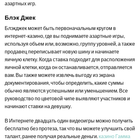
азартных игр.
Блэк Джек
Блэкджек может быть первоначальным кругом в
интернет-казино, где вы поднимаете азартные игры,
используя объем или, возможно, группу уровней, а также
продавец переписывает новую шину и начинаете
яичную клетку. Когда ставка подходит для расположения
яичной клетки, когда он останавливается, отправляется
вам. Вы также можете извлечь выгоду из экрана
документирования, чтобы определить, какие суммы
обычно являются успешными или уменьшением. Все
руководство по цветовой чипе выявляют участников и
начинают ставки на девушку.
В Интернете двадцать один видеоигры можно получить
бесплатно без протеза, так что вы можете улучшить свой
талант, ранее получая реальные деньги.
казино Гамма