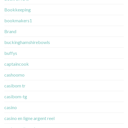
Bookkeeping
bookmakers1
Brand
buckinghamshirebowls
buffys
captaincook
cashoomo
casibom tr
casibom-tg
casino
casino en ligne argent reel