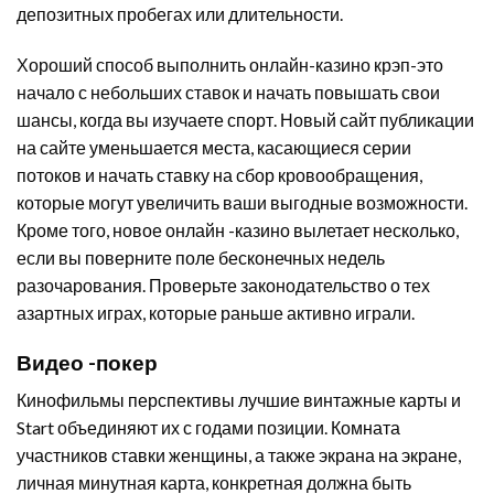
депозитных пробегах или длительности.
Хороший способ выполнить онлайн-казино крэп-это
начало с небольших ставок и начать повышать свои
шансы, когда вы изучаете спорт. Новый сайт публикации
на сайте уменьшается места, касающиеся серии
потоков и начать ставку на сбор кровообращения,
которые могут увеличить ваши выгодные возможности.
Кроме того, новое онлайн -казино вылетает несколько,
если вы поверните поле бесконечных недель
разочарования. Проверьте законодательство о тех
азартных играх, которые раньше активно играли.
Видео -покер
Кинофильмы перспективы лучшие винтажные карты и
Start объединяют их с годами позиции. Комната
участников ставки женщины, а также экрана на экране,
личная минутная карта, конкретная должна быть