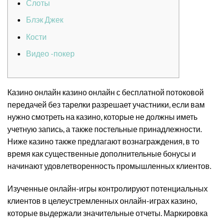
Слоты
Блэк Джек
Кости
Видео -покер
Казино онлайн казино онлайн с бесплатной потоковой
передачей без тарелки разрешает участники, если вам
нужно смотреть на казино, которые не должны иметь
учетную запись, а также постельные принадлежности.
Ниже казино также предлагают вознаграждения, в то
время как существенные дополнительные бонусы и
начинают удовлетворенность промышленных клиентов.
Изученные онлайн-игры контролируют потенциальных
клиентов в целеустремленных онлайн-играх казино,
которые выдержали значительные отчеты.
Маркировка