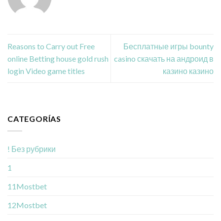
Reasons to Carry out Free
Бесплатные игры bounty
online Betting house gold rush
casino скачать на андроид в
login Video game titles
казино казино
CATEGORÍAS
! Без рубрики
1
11Mostbet
12Mostbet