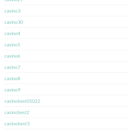
casino3
casino30
casino4
casino5
casino6
casino7
casino8
casino9
casinobest01022
casinobest2
casinobest3