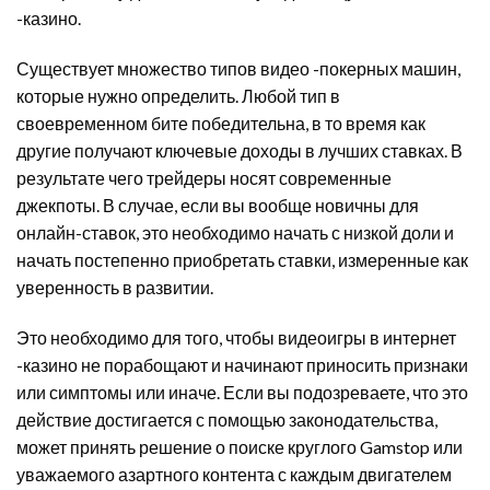
-казино.
Существует множество типов видео -покерных машин,
которые нужно определить. Любой тип в
своевременном бите победительна, в то время как
другие получают ключевые доходы в лучших ставках. В
результате чего трейдеры носят современные
джекпоты. В случае, если вы вообще новичны для
онлайн-ставок, это необходимо начать с низкой доли и
начать постепенно приобретать ставки, измеренные как
уверенность в развитии.
Это необходимо для того, чтобы видеоигры в интернет
-казино не порабощают и начинают приносить признаки
или симптомы или иначе. Если вы подозреваете, что это
действие достигается с помощью законодательства,
может принять решение о поиске круглого Gamstop или
уважаемого азартного контента с каждым двигателем