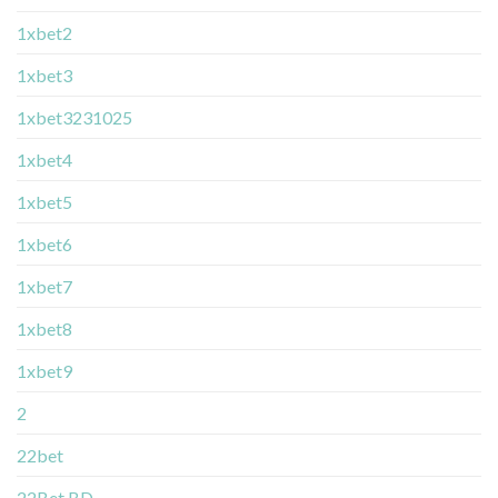
1xbet2
1xbet3
1xbet3231025
1xbet4
1xbet5
1xbet6
1xbet7
1xbet8
1xbet9
2
22bet
22Bet BD