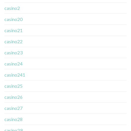
casino2
casino20
casino21
casino22
casino23
casino24
casino241
casino25
casino26
casino27
casino28
casino29