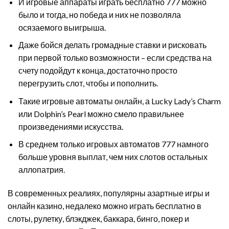
И игровые аппараты играть бесплатно 777 можно
было и тогда, но победа и них не позволяла
осязаемого выигрыша.
Даже бойся делать громадные ставки и рисковать
при первой только возможности – если средства на
счету подойдут к конца, достаточно просто
перегрузить слот, чтобы и пополнить.
Такие игровые автоматы онлайн, а Lucky Lady’s Charm
или Dolphin’s Pearl можно смело правильнее
произведениями искусства.
В среднем только игровых автоматов 777 намного
больше уровня выплат, чем них слотов остальных
аллопатрия.
В современных реалиях, популярны азартные игры и
онлайн казино, недалеко можно играть бесплатно в
слоты, рулетку, блэкджек, баккара, бинго, покер и