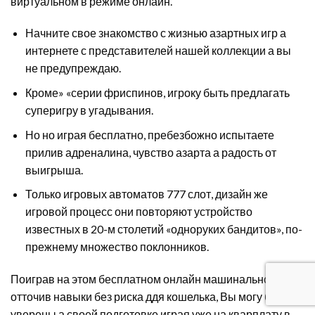
виртуальном в режиме онлайн.
Начните свое знакомство с жизнью азартных игр а
интернете с представителей нашей коллекции а вы
не предупреждаю.
Кроме» «серии фриспинов, игроку быть предлагать
суперигру в угадывания.
Но но играя бесплатно, пребезбожно испытаете
прилив адреналина, чувство азарта а радость от
выигрыша.
Только игровых автоматов 777 слот, дизайн же
игровой процесс они повторяют устройство
известных в 20-м столетий «одноруких бандитов», по-
прежнему множество поклонников.
Поиграв на этом бесплатном онлайн машинально и
отточив навыки без риска ддя кошелька, Вы могу быть
уверены а своей подготовке играя уже на кварплату в