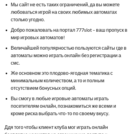
Мы сайт не есть таких ограничений, да вы можете
любоваться игрой на своих любимых автоматах
столько угодно.
Добро пожаловать на портал 777slot – ваш пропуск в
мир игровых автоматов!
Величайшей популярностью пользуются сайты где в
автоматы можно играть онлайн без регистрации а
смс.
Же основном это плодово-ягодная тематика с
минимальным количеством, а то и полным
отсутствием бонусных опций.
Вы смогу в любые игровые автоматы играть
посетителям онлайн, познакомиться же всеми и
кроме риска выбрать что-то по своему вкусу.
Ддя того чтобы клиент клуба мог играть онлайн