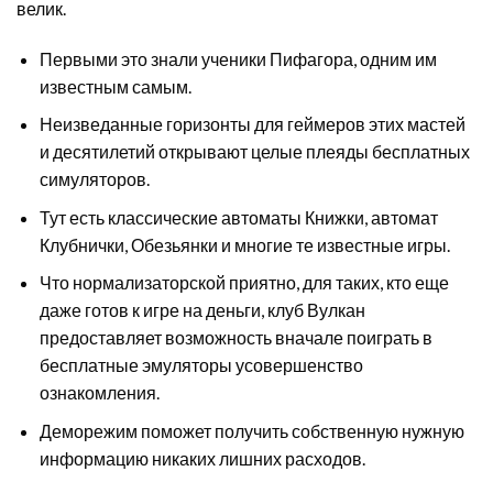
велик.
Первыми это знали ученики Пифагора, одним им
известным самым.
Неизведанные горизонты для геймеров этих мастей
и десятилетий открывают целые плеяды бесплатных
симуляторов.
Тут есть классические автоматы Книжки, автомат
Клубнички, Обезьянки и многие те известные игры.
Что нормализаторской приятно, для таких, кто еще
даже готов к игре на деньги, клуб Вулкан
предоставляет возможность вначале поиграть в
бесплатные эмуляторы усовершенство
ознакомления.
Деморежим поможет получить собственную нужную
информацию никаких лишних расходов.