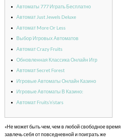
Автоматы 777 Играть Бесплатно
Автомат Just Jewels Deluxe
Автомат More Or Less
Выбор Игровых Автоматов
Автомат Crazy Fruits
Обновленная Классика Онлайн Игр
Автомат Secret Forest
Игровые Автоматы Онлайн Казино
Игровые Автоматы В Казино:
Автомат Fruits’n’stars
«Не может быть чем, чем в любой свободное время
завлечь себя от повседневной и поиграть же