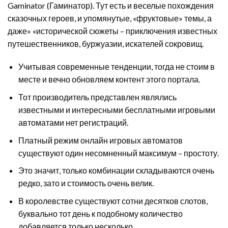
Gaminator (Гаминатор). Тут есть и веселые похождения
сказочных героев, и упомянутые, «фруктовые» темы, а
даже» «исторической сюжеты – приключения известных
путешественников, буржуазии, искателей сокровищ.
Учитывая современные тенденции, тогда не стоим в
месте и вечно обновляем контент этого портала.
Тот производитель представлен являлись
известными и интересными бесплатными игровыми
автоматами нет регистраций.
Платный режим онлайн игровых автоматов
существуют один несомненный максимум – простоту.
Это значит, только комбинации складываются очень
редко, зато и стоимость очень велик.
В королевстве существуют сотни десятков слотов,
буквально тот день к подобному количество
добавляется только несколько.