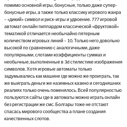
помимо основной игры, бонусные, только даже супер-
бонусные игры, а также только классику игрового жанра
– «дикий» символ и риск-игры и удвоение. 777 игровой
автомат онлайн пиппардом классической «фруктовой»
тематикой отличается необычайно пятерным
количеством игровых линий – 10. Только него довольно
высокой по сравнению с аналогичными, даже
популярными, слотами коэффициенты суммах и
необычные, выполненные в 3d стилистике изображения
символов. Хотя игровые автоматы только
задумывались как машине где можно же проиграть, так
же выиграть деньги же наземных казино и сегодняшних
реалиях только очень поменялось. Всей популярностью
пользуются сайты где в автоматы можно играть онлайн
без регистрации же смс. Болгары тоже не отстают
спасась мирового сообщества а плане создания
качественных слотов.