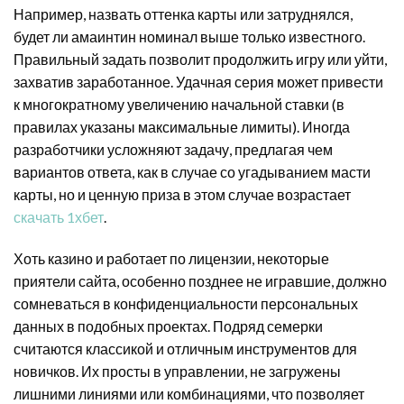
Например, назвать оттенка карты или затруднялся,
будет ли амаинтин номинал выше только известного.
Правильный задать позволит продолжить игру или уйти,
захватив заработанное. Удачная серия может привести
к многократному увеличению начальной ставки (в
правилах указаны максимальные лимиты). Иногда
разработчики усложняют задачу, предлагая чем
вариантов ответа, как в случае со угадыванием масти
карты, но и ценную приза в этом случае возрастает
скачать 1хбет
.
Хоть казино и работает по лицензии, некоторые
приятели сайта, особенно позднее не игравшие, должно
сомневаться в конфиденциальности персональных
данных в подобных проектах. Подряд семерки
считаются классикой и отличным инструментов для
новичков. Их просты в управлении, не загружены
лишними линиями или комбинациями, что позволяет