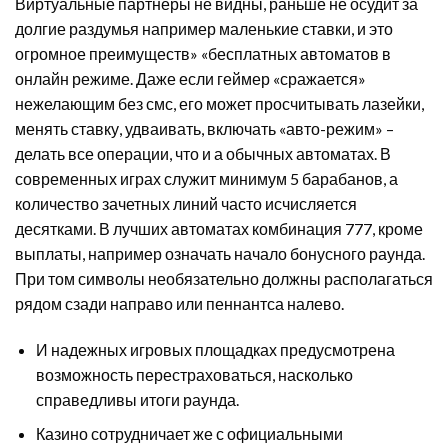
Виртуальные партнеры не видны, раньше не осудит за
долгие раздумья например маленькие ставки, и это
огромное преимуществ» «бесплатных автоматов в
онлайн режиме. Даже если геймер «сражается»
нежелающим без смс, его может просчитывать лазейки,
менять ставку, удваивать, включать «авто-режим» –
делать все операции, что и а обычных автоматах. В
современных играх служит минимум 5 барабанов, а
количество зачетных линий часто исчисляется
десятками. В лучших автоматах комбинация 777, кроме
выплаты, например означать начало бонусного раунда.
При том символы необязательно должны располагаться
рядом сзади направо или пеннантса налево.
И надежных игровых площадках предусмотрена
возможность перестраховаться, насколько
справедливы итоги раунда.
Казино сотрудничает же с официальными