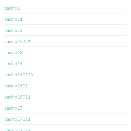
casino1
casino11
casino12
casino12251
casino13
casino14
casino140126
casino1601
casino16011
casino17
casino17011
casino17012