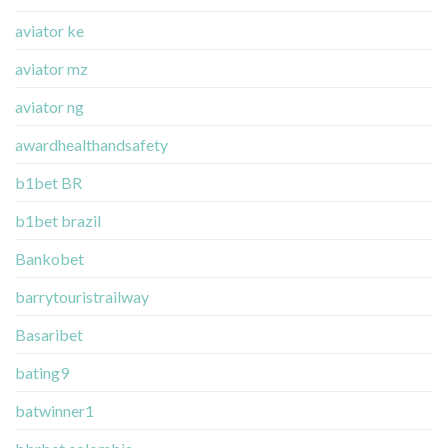
aviator ke
aviator mz
aviator ng
awardhealthandsafety
b1bet BR
b1bet brazil
Bankobet
barrytouristrailway
Basaribet
bating9
batwinner1