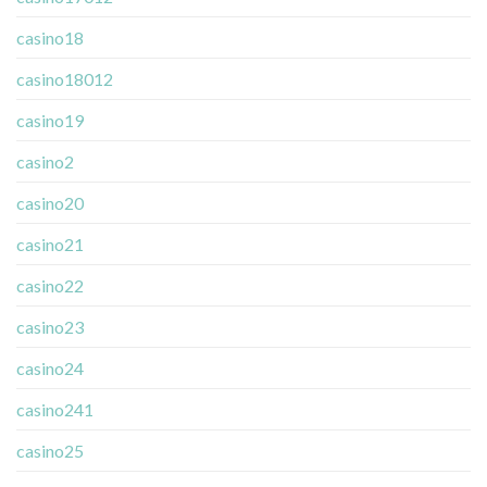
casino18
casino18012
casino19
casino2
casino20
casino21
casino22
casino23
casino24
casino241
casino25