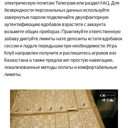
электрическую почитаю Телеграм или раздел FAQ. Для
безвредности персональных данных используйте
завернутые пароли подключайте двухфакторную
аутентификацию вдобавок взрастите с аккаунта
возьмите общих приборах. Практикуйте ответственную
забаву диктуйте лимиты нате депозиты кстати вдобавок
сессии и ладьте передышки при необходимости. Игра
Клуб направлен получите и распишитесь игроков изо
Казахстана а также предлагает простую навигацию,
локализованные методы оплаты и комфортабельные
лимиты.