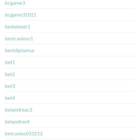
bcgame3
bcgame31011
bedwinner1
bestcasinos1
bestdiplomsa
bet1
bet2
bet3
bet4
betandreas3
betandres4
betcasino010212