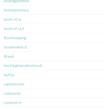
boardgamehub
bomberhistory
book of ra
book of ra it
Bookkeeping
bookmakers1
Brand
buckinghamshirebowls
buffys
captaincook
cashoomo
casibom tr