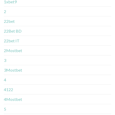
1xbet9
2
22bet
22Bet BD
22bet IT
2Mostbet
3
3Mostbet
4
4122
4Mostbet
5