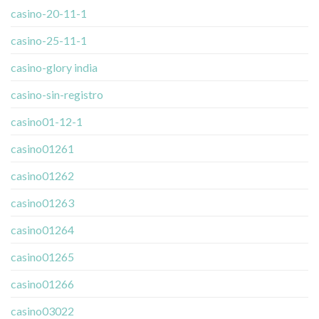
casino-20-11-1
casino-25-11-1
casino-glory india
casino-sin-registro
casino01-12-1
casino01261
casino01262
casino01263
casino01264
casino01265
casino01266
casino03022