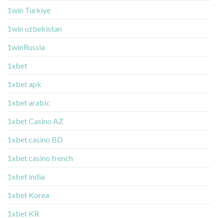
1win Turkiye
1win uzbekistan
1winRussia
1xbet
1xbet apk
1xbet arabic
1xbet Casino AZ
1xbet casino BD
1xbet casino french
1xbet india
1xbet Korea
1xbet KR