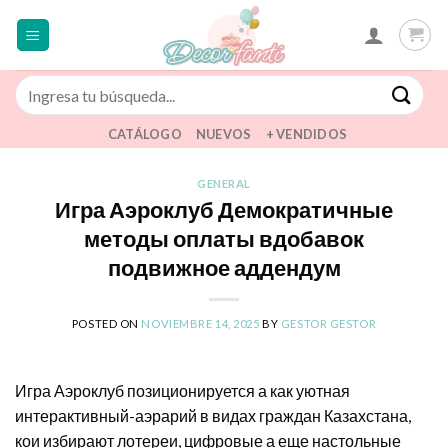
Saltar
al
contenido
Buscar
por:
CATÁLOGO
NUEVOS
+ VENDIDOS
GENERAL
Игра Аэроклуб Демократичные
методы оплаты вдобавок
подвижное аддендум
POSTED ON
NOVIEMBRE 14, 2025
BY
GESTOR GESTOR
Игра Аэроклуб позиционируется а как уютная
интерактивный-аэрарий в видах граждан Казахстана,
кои избирают лотереи, цифровые а еще настольные