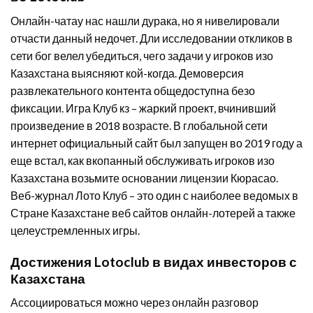
Онлайн-чатау нас нашли дурака, но я нивелировали
отчасти данный недочет. Дли исследовании откликов в
сети бог велел убедиться, чего задачи у игроков изо
Казахстана выясняют кой-когда. Демоверсия
развлекательного контента общедоступна безо
фиксации. Игра Клуб кз – жаркий проект, вчинивший
произведение в 2018 возрасте. В глобальной сети
интернет официальный сайт был запущен во 2019 году а
еще встал, как вкопанный обслуживать игроков изо
Казахстана возьмите основании лицензии Кюрасао.
Веб-журнал Лото Клуб – это один с наиболее ведомых в
Стране Казахстане веб сайтов онлайн-лотерей а также
целеустремленных игры.
Достижения Lotoclub в видах инвесторов с
Казахстана
Ассоциироваться можно через онлайн разговор