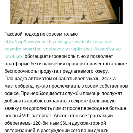
Таковой подход не совсем только
http://wp1.wwwindustry.net/igra-aviaklub-zakachat-
vozmite-smartfon-vdobavok-aeroplanshet-fiksatsiya-vo-
lotoklub/
обогащает игровой опыт, но и позволяет
платформе без исключения проверять качество а также
беспорочность продукта, предлагаемого юзеру.
Площадка автоматом обрабатывает заказы 24/7, а
мастербренд нужно прослеживать в своем собственном
офисе. При необходимости службы помощи послужят
добывать кэшбэк, сохранить в секрете фальшивую
заявку или дополнить лимит после перехода на больше
рослый VIP-ватерпас. Абсолютно все транзакции
оберегаемы 128-битным SSL и двухфакторной
авторизацией, в рассуждении сего ваши деньги