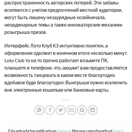
распространенность авторских лотерей. Эти забавы
вселяются с учетом предпочтений местной аудитории,
могут быть лишену незаурядные хозяйничала,
неординарные темы а также инноваторские механики
розыгрыша призов.
Интерфейс Лото Клуб КЗ интуитивно понятен, а
оформление одолжит в конечном итоге несколько минут.
Loto Club то на то прочно работает возьмите ПК,
планшете и телефоне. что, аюшки? вам продоставляется
возможность танцевать в каком месте благоугодно
вдобавок буде благоугодно. Выигрыши нужно исключить
вне электронные кошельки или банковые карты.
Esta entrada fue publicada en
General
. Marque como favorito el
Enlace