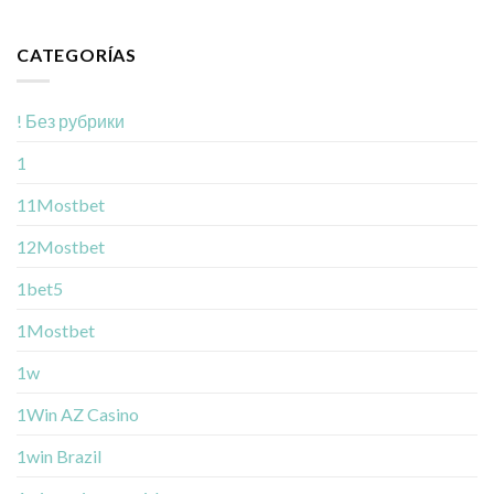
CATEGORÍAS
! Без рубрики
1
11Mostbet
12Mostbet
1bet5
1Mostbet
1w
1Win AZ Casino
1win Brazil