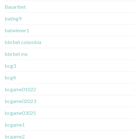
Basaribet
bating9
batwinner1
bbrbet colombia
bbrbet mx
bcg3
bcg4
bcgame01022
bcgame02023
bcgame03025
bcgame1
bcgame2