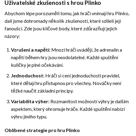
Uživatelské zkušenosti s hrou Plinko
Abychom lépe porozuměli tomu, jak hráči vnímají hru Plinko,
dali jsme dohromady několik zkušeností, které sdíleli její
fanoušci. Zde jsou klíčové body, které zdůrazňují jejich
názory:
Vzrušení a napětí:
Mnozí hráči uvádějí, že adrenalin a
napětí během hry jsou neodolatelné. Každé spuštění
kuličky je plné očekávání.
Jednoduchost:
Hráči si cení jednoduchosti pravidel,
které dělají hru přístupnou pro všechny. Nováčky není
těžké naučit základní principy.
Variabilita výher:
Rozmanitost možností výhry je dalším
aspektem, který ohromuje hráče. Každé spuštění nabízí
výhru jiného typu.
Oblíbené strategie pro hru Plinko