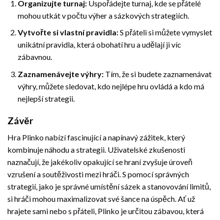
Organizujte turnaj:
Uspořádejte turnaj, kde se přátelé
mohou utkát v počtu výher a sázkových strategiích.
Vytvořte si vlastní pravidla:
S přáteli si můžete vymyslet
unikátní pravidla, která obohatí hru a udělají ji víc
zábavnou.
Zaznamenávejte výhry:
Tím, že si budete zaznamenávat
výhry, můžete sledovat, kdo nejlépe hru ovládá a kdo má
nejlepší strategii.
Závěr
Hra Plinko nabízí fascinující a napínavý zážitek, který
kombinuje náhodu a strategii. Uživatelské zkušenosti
naznačují, že jakékoliv opakující se hraní zvyšuje úroveň
vzrušení a soutěživosti mezi hráči. S pomocí správných
strategií, jako je správné umístění sázek a stanovování limitů,
si hráči mohou maximalizovat své šance na úspěch. Ať už
hrajete sami nebo s přáteli, Plinko je určitou zábavou, která