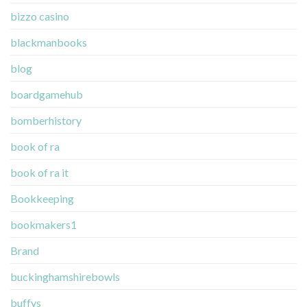
bizzo casino
blackmanbooks
blog
boardgamehub
bomberhistory
book of ra
book of ra it
Bookkeeping
bookmakers1
Brand
buckinghamshirebowls
buffys