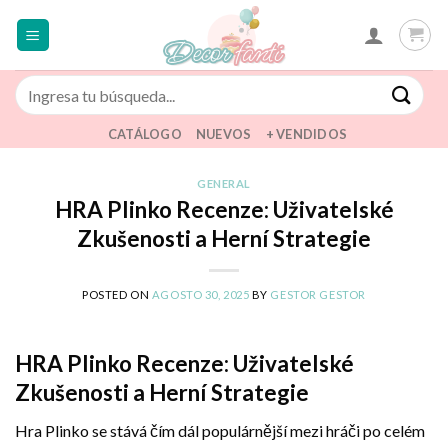
Saltar
al
contenido
Buscar
por:
CATÁLOGO
NUEVOS
+ VENDIDOS
GENERAL
HRA Plinko Recenze: Uživatelské
Zkušenosti a Herní Strategie
POSTED ON
AGOSTO 30, 2025
BY
GESTOR GESTOR
HRA Plinko Recenze: Uživatelské
Zkušenosti a Herní Strategie
Hra Plinko se stává čím dál populárnější mezi hráči po celém