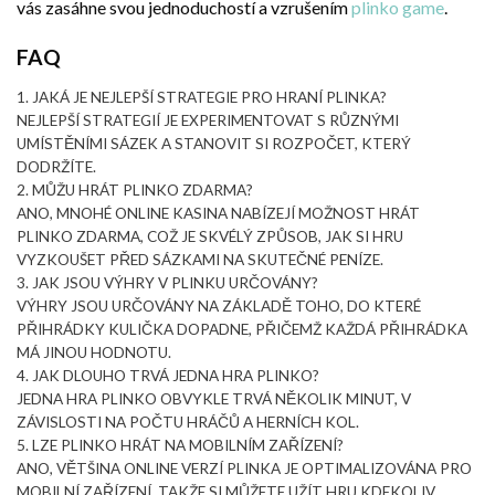
vás zasáhne svou jednoduchostí a vzrušením
plinko game
.
FAQ
1. JAKÁ JE NEJLEPŠÍ STRATEGIE PRO HRANÍ PLINKA?
NEJLEPŠÍ STRATEGIÍ JE EXPERIMENTOVAT S RŮZNÝMI
UMÍSTĚNÍMI SÁZEK A STANOVIT SI ROZPOČET, KTERÝ
DODRŽÍTE.
2. MŮŽU HRÁT PLINKO ZDARMA?
ANO, MNOHÉ ONLINE KASINA NABÍZEJÍ MOŽNOST HRÁT
PLINKO ZDARMA, COŽ JE SKVÉLÝ ZPŮSOB, JAK SI HRU
VYZKOUŠET PŘED SÁZKAMI NA SKUTEČNÉ PENÍZE.
3. JAK JSOU VÝHRY V PLINKU URČOVÁNY?
VÝHRY JSOU URČOVÁNY NA ZÁKLADĚ TOHO, DO KTERÉ
PŘIHRÁDKY KULIČKA DOPADNE, PŘIČEMŽ KAŽDÁ PŘIHRÁDKA
MÁ JINOU HODNOTU.
4. JAK DLOUHO TRVÁ JEDNA HRA PLINKO?
JEDNA HRA PLINKO OBVYKLE TRVÁ NĚKOLIK MINUT, V
ZÁVISLOSTI NA POČTU HRÁČŮ A HERNÍCH KOL.
5. LZE PLINKO HRÁT NA MOBILNÍM ZAŘÍZENÍ?
ANO, VĚTŠINA ONLINE VERZÍ PLINKA JE OPTIMALIZOVÁNA PRO
MOBILNÍ ZAŘÍZENÍ, TAKŽE SI MŮŽETE UŽÍT HRU KDEKOLIV.