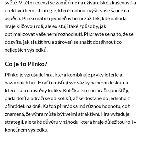
světě. V této recenzi se zaměříme na uživatelské zkušenosti a
efektivní herní strategie, které mohou zvýšit vaše šance na
úspěch. Plinko nabízí jedinečný herní zážitek, kde náhoda
hraje klíčovou roli, ale existují také způsoby, jak
optimalizovat vaše herní rozhodnutí. Připravte se na to, že se
dozvíte, jak si užít hru a zároveň se snažit dosáhnout co
nejlepších výsledků.
Co je to Plinko?
Plinko je vzrušující hra, která kombinuje prvky loterie a
hazardních her. Hráči umisťují své sázky na herní desku, na
které jsou umístěny kolíky. Kulička, kterou hráči spouštějí,
padá dolů a odráží se od kolíků, až se dostane do jednoho z
přihrádek na dně. Každá přihrádka má různou hodnotu, což
znamená, že výhra může být velmi atraktivní. Hra vyžaduje
strategii, ale také důvěru v náhodu, která hraje důležitou roli v
konečném výsledku.