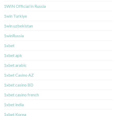
1WIN Official In Russia
1win Turkiye
1win uzbekistan
1winRussia
1xbet
1xbet apk
1xbet arabic
1xbet Casino AZ
1xbet casino BD
1xbet casino french
1xbet india
1xbet Korea