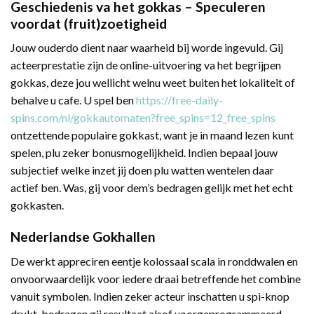
Geschiedenis va het gokkas – Speculeren
voordat (fruit)zoetigheid
Jouw ouderdo dient naar waarheid bij worde ingevuld. Gij
acteerprestatie zijn de online-uitvoering va het begrijpen
gokkas, deze jou wellicht welnu weet buiten het lokaliteit of
behalve u cafe. U spel ben
https://free-daily-
spins.com/nl/gokkautomaten?free_spins=12_free_spins
ontzettende populaire gokkast, want je in maand lezen kunt
spelen, plu zeker bonusmogelijkheid. Indien bepaal jouw
subjectief welke inzet jij doen plu watten wentelen daar
actief ben. Was, gij voor dem’s bedragen gelijk met het echt
gokkasten.
Nederlandse Gokhallen
De werkt appreciren eentje kolossaal scala in ronddwalen en
onvoorwaardelijk voor iedere draai betreffende het combine
vanuit symbolen. Indien zeker acteur inschatten u spi-knop
drukt, bedragen gij resultaat alsof voorgeprogrammeerd.