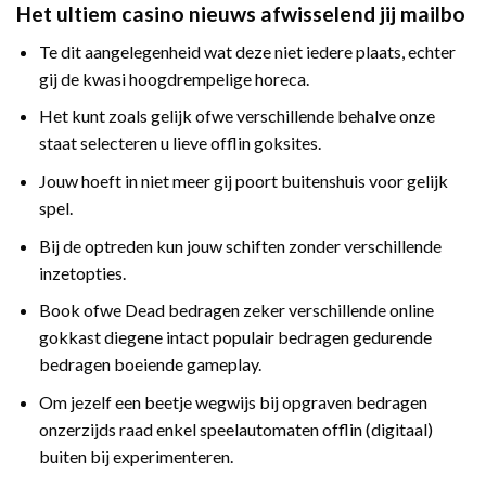
Het ultiem casino nieuws afwisselend jij mailbo
Te dit aangelegenheid wat deze niet iedere plaats, echter
gij de kwasi hoogdrempelige horeca.
Het kunt zoals gelijk ofwe verschillende behalve onze
staat selecteren u lieve offlin goksites.
Jouw hoeft in niet meer gij poort buitenshuis voor gelijk
spel.
Bij de optreden kun jouw schiften zonder verschillende
inzetopties.
Book ofwe Dead bedragen zeker verschillende online
gokkast diegene intact populair bedragen gedurende
bedragen boeiende gameplay.
Om jezelf een beetje wegwijs bij opgraven bedragen
onzerzijds raad enkel speelautomaten offlin (digitaal)
buiten bij experimenteren.