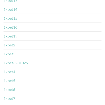
1xbet13
1xbet14
1xbet15
1xbet16
1xbet19
1xbet2
1xbet3
1xbet3231025
1xbet4
1xbet5
1xbet6
1xbet7