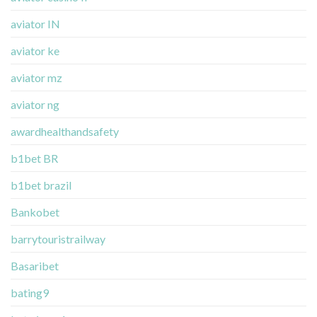
aviator IN
aviator ke
aviator mz
aviator ng
awardhealthandsafety
b1bet BR
b1bet brazil
Bankobet
barrytouristrailway
Basaribet
bating9