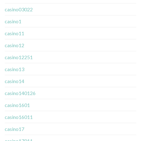
casino03022
casino1
casino11
casino12
casino12251
casino13
casino14
casino140126
casino1601
casino16011
casino17
casino17011