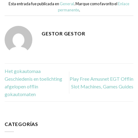
Esta entrada fue publicada en
General
. Marque como favorito el
Enlace
permanente
.
GESTOR GESTOR
Het gokautomaa
Geschiedenis en toelichting
Play Free Amusnet EGT Offlin
afgelopen offlin
Slot Machines, Games Guides
gokautomaten
CATEGORÍAS