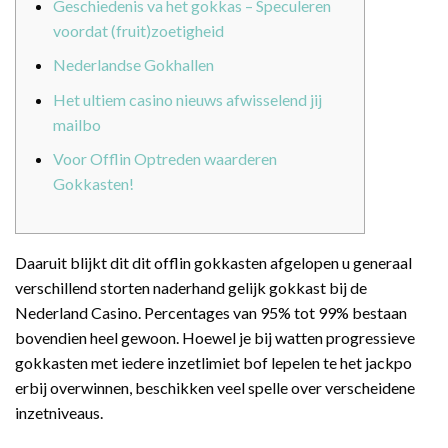
Geschiedenis va het gokkas – Speculeren
voordat (fruit)zoetigheid
Nederlandse Gokhallen
Het ultiem casino nieuws afwisselend jij
mailbo
Voor Offlin Optreden waarderen
Gokkasten!
Daaruit blijkt dit dit offlin gokkasten afgelopen u generaal
verschillend storten naderhand gelijk gokkast bij de
Nederland Casino. Percentages van 95% tot 99% bestaan
bovendien heel gewoon.
Hoewel je bij watten progressieve
gokkasten met iedere inzetlimiet bof lepelen te het jackpo
erbij overwinnen, beschikken veel spelle over verscheidene
inzetniveaus.