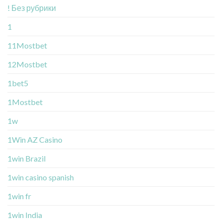
! Без рубрики
1
11Mostbet
12Mostbet
1bet5
1Mostbet
1w
1Win AZ Casino
1win Brazil
1win casino spanish
1win fr
1win India