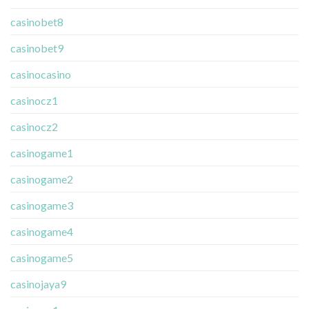
casinobet8
casinobet9
casinocasino
casinocz1
casinocz2
casinogame1
casinogame2
casinogame3
casinogame4
casinogame5
casinojaya9