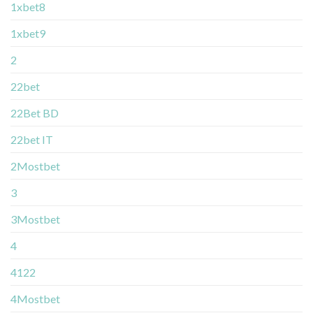
1xbet8
1xbet9
2
22bet
22Bet BD
22bet IT
2Mostbet
3
3Mostbet
4
4122
4Mostbet