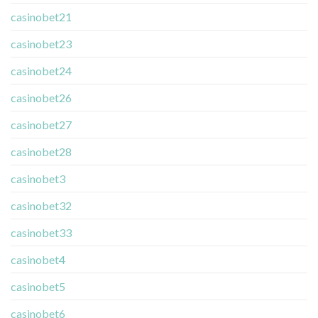
casinobet21
casinobet23
casinobet24
casinobet26
casinobet27
casinobet28
casinobet3
casinobet32
casinobet33
casinobet4
casinobet5
casinobet6