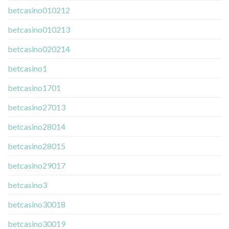
betcasino010212
betcasino010213
betcasino020214
betcasino1
betcasino1701
betcasino27013
betcasino28014
betcasino28015
betcasino29017
betcasino3
betcasino30018
betcasino30019