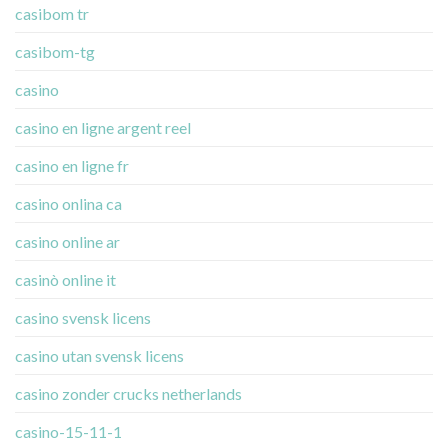
casibom tr
casibom-tg
casino
casino en ligne argent reel
casino en ligne fr
casino onlina ca
casino online ar
casinò online it
casino svensk licens
casino utan svensk licens
casino zonder crucks netherlands
casino-15-11-1