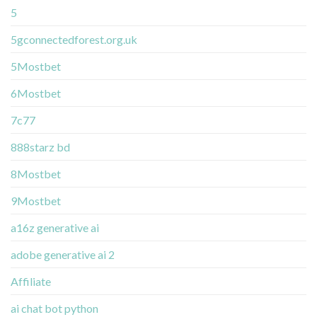
5
5gconnectedforest.org.uk
5Mostbet
6Mostbet
7c77
888starz bd
8Mostbet
9Mostbet
a16z generative ai
adobe generative ai 2
Affiliate
ai chat bot python