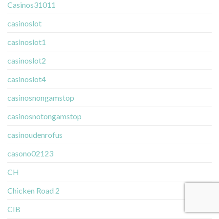
Casinos31011
casinoslot
casinoslot1
casinoslot2
casinoslot4
casinosnongamstop
casinosnotongamstop
casinoudenrofus
casono02123
CH
Chicken Road 2
CIB