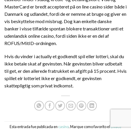
MasterCard er bredt accepteret på on line casino sider både i
Danmark og udlandet, fordi de er nemme at bruge og giver en
vis beskyttelse mod misbrug. Dog kan enkelte danske
banker i visse tilfælde spontan blokere transaktioner unti et
udenlandsk online casino, fordi siden ikke er en del af
ROFUS/MitID-ordningen.
Hvis du vinder i actually et godkendt spil eller lotteri, skal du
ikke betale skat af gevinsten. Når gevinsten bliver udbetalt
til get, er den allerede fratrukket en afgift på 15 procent. Hvis
spillet elr lotteriet ikke er godkendt, er gevinsten
skattepligtig som privat indkomst.
Esta entrada fue publicada en
casino
. Marque como favorito el
Enlace