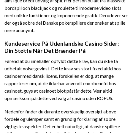
ainsi que bredt udvalg af spil. Her person du alt fra klassiske
bordspil och blackjack og roulette til moderne video slots
med unikke funktioner og imponerende grafik. Derudover ser
der også sobre del Danske pokerspillere der ønsker at spille
mere anonymt.
Kundeservice På Udenlandske Casino Sider;
Din Støtte Når Det Brænder På
Førend at du innehåller opfyldt dette krav, kan du ikke få
udbetalt noise gevinst. Dette krav ses stort fixed altid hos
casinoer med dansk licens, forskellen er dog, at mange
rapporterer om, at de ikke har anvendt en» «benefit hos
casinoet, guys at casinoet blot påstår dette. Vær altid
opmærksom på dette ved valg af casino uden ROFUS.
Nedenfor finder du durante overskuelig oversigt above
fordele og ulemper samt en grundig forklaring af sobre
vigtigste aspekter. Det er helt naturligt, at danske spillere