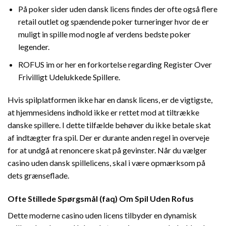
På poker sider uden dansk licens findes der ofte også flere
retail outlet og spændende poker turneringer hvor de er
muligt in spille mod nogle af verdens bedste poker
legender.
ROFUS im or her en forkortelse regarding Register Over
Frivilligt Udelukkede Spillere.
Hvis spilplatformen ikke har en dansk licens, er de vigtigste,
at hjemmesidens indhold ikke er rettet mod at tiltrække
danske spillere. I dette tilfælde behøver du ikke betale skat
af indtægter fra spil. Der er durante anden regel in overveje
for at undgå at renoncere skat på gevinster. Når du vælger
casino uden dansk spillelicens, skal i være opmærksom på
dets grænseflade.
Ofte Stillede Spørgsmål (faq) Om Spil Uden Rofus
Dette moderne casino uden licens tilbyder en dynamisk