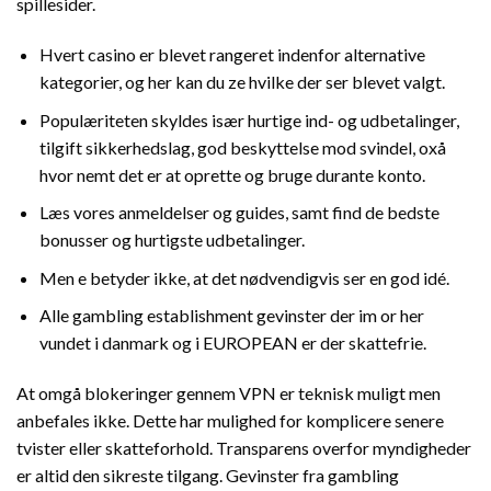
spillesider.
Hvert casino er blevet rangeret indenfor alternative
kategorier, og her kan du ze hvilke der ser blevet valgt.
Populæriteten skyldes især hurtige ind- og udbetalinger,
tilgift sikkerhedslag, god beskyttelse mod svindel, oxå
hvor nemt det er at oprette og bruge durante konto.
Læs vores anmeldelser og guides, samt find de bedste
bonusser og hurtigste udbetalinger.
Men e betyder ikke, at det nødvendigvis ser en god idé.
Alle gambling establishment gevinster der im or her
vundet i danmark og i EUROPEAN er der skattefrie.
At omgå blokeringer gennem VPN er teknisk muligt men
anbefales ikke. Dette har mulighed for komplicere senere
tvister eller skatteforhold. Transparens overfor myndigheder
er altid den sikreste tilgang. Gevinster fra gambling