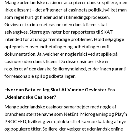
Mange udenlandske casinoer accepterer danske spillere, men
ikke allesamt – det afhænger af casinoets politik, hvilket man
som regel hurtigt finder ud af i tilmeldingsprocessen.
Gevinster fra internet casino uden dansk licens skal
selvangives. Større gevinster bør rapporteres til SKAT
intended for at undgå fremtidige problemer. Hold nøjagtige
optegnelser over indbetalinger og udbetalinger until
dokumentation. Ja, welcher er nogle risici ved at spille på
casinoer uden dansk licens. Da disse casinoer ikke er
reguleret af den danske Spillemyndighed, er der ingen garanti
for reasonable spil og udbetalinger.
Hvordan Betaler Jeg Skat Af Vundne Gevinster Fra
Udenlandske Casinoer?
Mange udenlandske casinoer samarbejder med nogle af
branchens største navne som NetEnt, Microgaming og Play’n
PROCEED, hvilket giver oplukke til et kæmpe katalog af nye
og populære titler. Spillere, der vælger et udenlandsk online