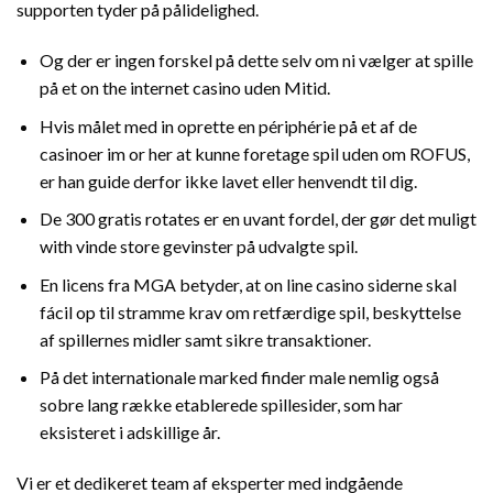
supporten tyder på pålidelighed.
Og der er ingen forskel på dette selv om ni vælger at spille
på et on the internet casino uden Mitid.
Hvis målet med in oprette en périphérie på et af de
casinoer im or her at kunne foretage spil uden om ROFUS,
er han guide derfor ikke lavet eller henvendt til dig.
De 300 gratis rotates er en uvant fordel, der gør det muligt
with vinde store gevinster på udvalgte spil.
En licens fra MGA betyder, at on line casino siderne skal
fácil op til stramme krav om retfærdige spil, beskyttelse
af spillernes midler samt sikre transaktioner.
På det internationale marked finder male nemlig også
sobre lang række etablerede spillesider, som har
eksisteret i adskillige år.
Vi er et dedikeret team af eksperter med indgående