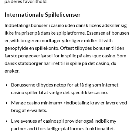
på deres favorithold.
Internationale Spillelicenser
Indbetalingsbonuser i casino uden dansk licens adskiller sig
ikke fra priser på danske spilplatforme. Essensen af bonusen
er, with brugeren modtager yderligere midler til with
genopfylde en spillekonto. Oftest tilbydes bonusen til den
første pengeoverførsel for in spille på ainsi que casino. Som
dansk statsborger har i ret til in spille på det casino, du
ønsker.
Bonusserne tilbydes netop for at få dig som internet
casino spiller til at vælge det specifikke casino.
Mange casino minimum» «indbetaling krav er lavere ved
brug af e-wallets.
Live avenues af casinospil provider også indblik my
partner and i forskellige platformes funktionalitet.