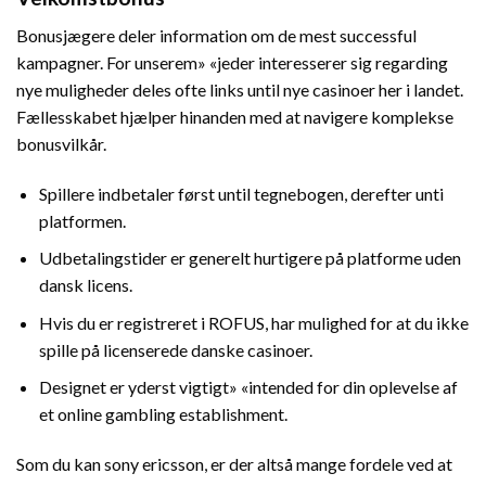
Bonusjægere deler information om de mest successful
kampagner. For unserem» «jeder interesserer sig regarding
nye muligheder deles ofte links until nye casinoer her i landet.
Fællesskabet hjælper hinanden med at navigere komplekse
bonusvilkår.
Spillere indbetaler først until tegnebogen, derefter unti
platformen.
Udbetalingstider er generelt hurtigere på platforme uden
dansk licens.
Hvis du er registreret i ROFUS, har mulighed for at du ikke
spille på licenserede danske casinoer.
Designet er yderst vigtigt» «intended for din oplevelse af
et online gambling establishment.
Som du kan sony ericsson, er der altså mange fordele ved at