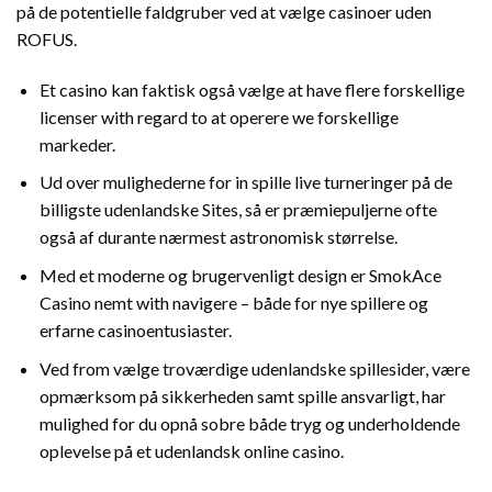
på de potentielle faldgruber ved at vælge casinoer uden
ROFUS.
Et casino kan faktisk også vælge at have flere forskellige
licenser with regard to at operere we forskellige
markeder.
Ud over mulighederne for in spille live turneringer på de
billigste udenlandske Sites, så er præmiepuljerne ofte
også af durante nærmest astronomisk størrelse.
Med et moderne og brugervenligt design er SmokAce
Casino nemt with navigere – både for nye spillere og
erfarne casinoentusiaster.
Ved from vælge troværdige udenlandske spillesider, være
opmærksom på sikkerheden samt spille ansvarligt, har
mulighed for du opnå sobre både tryg og underholdende
oplevelse på et udenlandsk online casino.