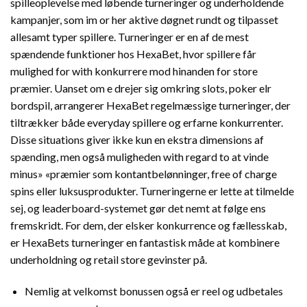
spilleoplevelse med løbende turneringer og underholdende
kampanjer, som im or her aktive døgnet rundt og tilpasset
allesamt typer spillere. Turneringer er en af de mest
spændende funktioner hos HexaBet, hvor spillere får
mulighed for with konkurrere mod hinanden for store
præmier. Uanset om e drejer sig omkring slots, poker elr
bordspil, arrangerer HexaBet regelmæssige turneringer, der
tiltrækker både everyday spillere og erfarne konkurrenter.
Disse situations giver ikke kun en ekstra dimensions af
spænding, men også muligheden with regard to at vinde
minus» «præmier som kontantbelønninger, free of charge
spins eller luksusprodukter. Turneringerne er lette at tilmelde
sej, og leaderboard-systemet gør det nemt at følge ens
fremskridt. For dem, der elsker konkurrence og fællesskab,
er HexaBets turneringer en fantastisk måde at kombinere
underholdning og retail store gevinster på.
Nemlig at velkomst bonussen også er reel og udbetales