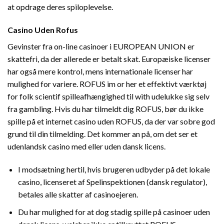
at opdrage deres spiloplevelse.
Casino Uden Rofus
Gevinster fra on-line casinoer i EUROPEAN UNION er
skattefri, da der allerede er betalt skat. Europæiske licenser
har også mere kontrol, mens internationale licenser har
mulighed for variere. ROFUS im or her et effektivt værktøj
for folk scientif spilleafhængighed til with udelukke sig selv
fra gambling. Hvis du har tilmeldt dig ROFUS, bør du ikke
spille på et internet casino uden ROFUS, da der var sobre god
grund til din tilmelding. Det kommer an på, om det ser et
udenlandsk casino med eller uden dansk licens.
I modsætning hertil, hvis brugeren udbyder på det lokale
casino, licenseret af Spelinspektionen (dansk regulator),
betales alle skatter af casinoejeren.
Du har mulighed for at dog stadig spille på casinoer uden