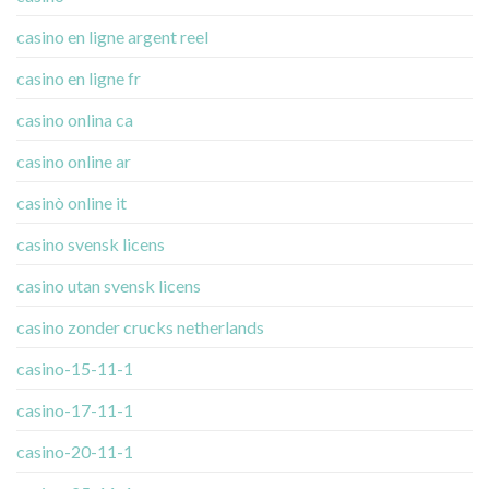
casino en ligne argent reel
casino en ligne fr
casino onlina ca
casino online ar
casinò online it
casino svensk licens
casino utan svensk licens
casino zonder crucks netherlands
casino-15-11-1
casino-17-11-1
casino-20-11-1