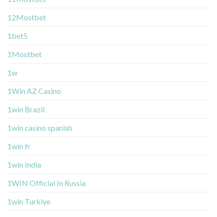
12Mostbet
1bet5
1Mostbet
1w
1Win AZ Casino
1win Brazil
1win casino spanish
1win fr
1win India
1WIN Official In Russia
1win Turkiye