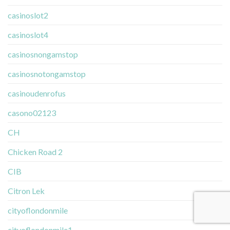
casinoslot2
casinoslot4
casinosnongamstop
casinosnotongamstop
casinoudenrofus
casono02123
CH
Chicken Road 2
CIB
Citron Lek
cityoflondonmile
cityoflondonmile1