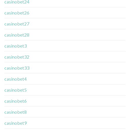
casinobet24
casinobet26
casinobet27
casinobet28
casinobet3
casinobet32
casinobet33
casinobet4
casinobet5
casinobet6
casinobet8
casinobet9