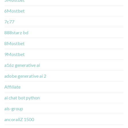
6Mostbet
7c77
888starz bd
8Mostbet
9Mostbet
a16z generative ai
adobe generative ai 2
Affiliate
ai chat bot python
als-group
ancorallZ 1500