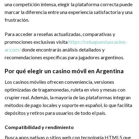
una competición intensa, elegir la plataforma correcta puede
marcar la diferencia entre una experiencia satisfactoria y una
frustración.
Para acceder a reseñas actualizadas, comparativas y
promociones exclusivas visita
https://celuapuestascasino-
ar.com/
donde encontrarás análisis detallados y
recomendaciones específicas para jugadores argentinos.
Por qué elegir un casino móvil en Argentina
Los casinos móviles ofrecen conveniencia, versiones
optimizadas de tragamonedas, ruleta en vivo y mesas con
crupier real. Además, la mayoría de las plataformas integran
métodos de pago locales y soporte en español, lo que facilita
depósitos y retiros para usuarios de todo el país.
Compatibilidad y rendimiento
Busca apps nativas o sitios web con tecnología HTML5 que