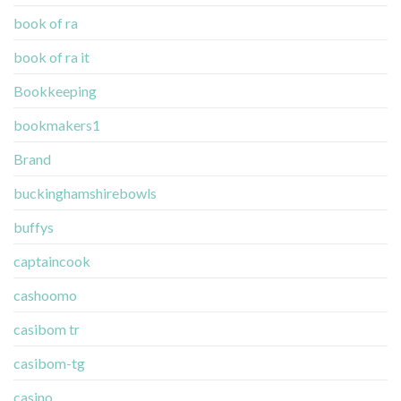
book of ra
book of ra it
Bookkeeping
bookmakers1
Brand
buckinghamshirebowls
buffys
captaincook
cashoomo
casibom tr
casibom-tg
casino