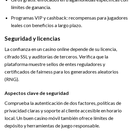
límites de ganancia.
Programas VIP y cashback: recompensas para jugadores
leales con beneficios a largo plazo.
Seguridad y licencias
La confianza en un casino online depende de su licencia,
cifrado SSL y auditorías de terceros. Verifica que la
plataforma muestre sellos de entes reguladores y
certificados de fairness para los generadores aleatorios
(RNG).
Aspectos clave de seguridad
Comprueba la autenticación de dos factores, políticas de
privacidad claras y soporte al cliente accesible en horario
local. Un buen casino móvil también ofrece límites de
depósito y herramientas de juego responsable.