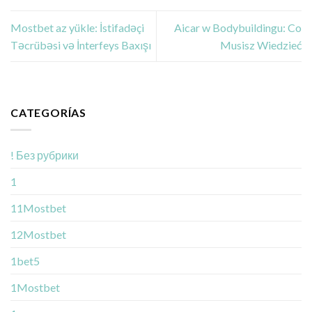
Mostbet az yükle: İstifadəçi
Aicar w Bodybuildingu: Co
Təcrübəsi və İnterfeys Baxışı
Musisz Wiedzieć
CATEGORÍAS
! Без рубрики
1
11Mostbet
12Mostbet
1bet5
1Mostbet