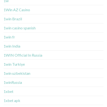
1w
1Win AZ Casino
1win Brazil
1win casino spanish
1win fr
1win India
1WIN Official In Russia
1win Turkiye
1win uzbekistan
1winRussia
1xbet
1xbet apk