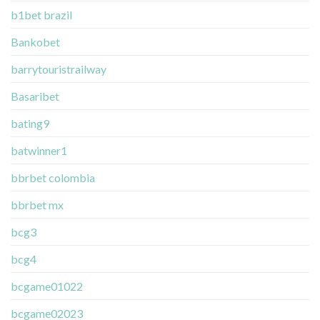
b1bet brazil
Bankobet
barrytouristrailway
Basaribet
bating9
batwinner1
bbrbet colombia
bbrbet mx
bcg3
bcg4
bcgame01022
bcgame02023