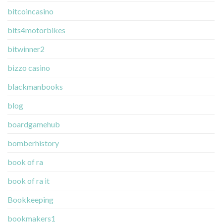
bitcoincasino
bits4motorbikes
bitwinner2
bizzo casino
blackmanbooks
blog
boardgamehub
bomberhistory
book of ra
book of ra it
Bookkeeping
bookmakers1