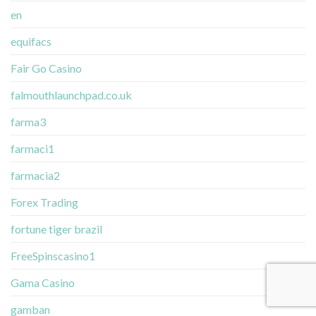
en
equifacs
Fair Go Casino
falmouthlaunchpad.co.uk
farma3
farmaci1
farmacia2
Forex Trading
fortune tiger brazil
FreeSpinscasino1
Gama Casino
gamban