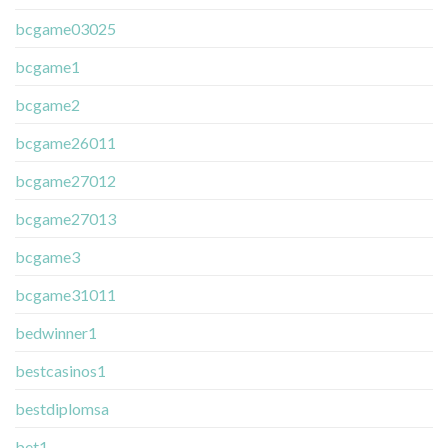
bcgame03025
bcgame1
bcgame2
bcgame26011
bcgame27012
bcgame27013
bcgame3
bcgame31011
bedwinner1
bestcasinos1
bestdiplomsa
bet1