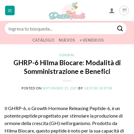
Saltar
al
contenido
Buscar
por:
CATÁLOGO
NUEVOS
+ VENDIDOS
GENERAL
GHRP-6 Hilma Biocare: Modalità di
Somministrazione e Benefici
POSTED ON
SEPTIEMBRE 15, 2025
BY
GESTOR GESTOR
Il GHRP-6, o Growth Hormone Releasing Peptide-6, è un
potente peptide progettato per stimolare la produzione di
ormone della crescita (GH) nell’organismo. Prodotto da
Hilma Biocare, questo peptide è noto per la sua capacità di