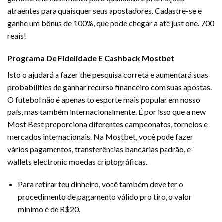
atraentes para quaisquer seus apostadores. Cadastre-se e
ganhe um bônus de 100%, que pode chegar a até just one. 700
reais!
Programa De Fidelidade E Cashback Mostbet
Isto o ajudará a fazer the pesquisa correta e aumentará suas
probabilities de ganhar recurso financeiro com suas apostas.
O futebol não é apenas to esporte mais popular em nosso
país, mas também internacionalmente. É por isso que a new
Most Best proporciona diferentes campeonatos, torneios e
mercados internacionais. Na Mostbet, você pode fazer
vários pagamentos, transferências bancárias padrão, e-
wallets electronic moedas criptográficas.
Para retirar teu dinheiro, você também deve ter o
procedimento de pagamento válido pro tiro, o valor
mínimo é de R$20.