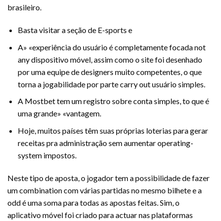
brasileiro.
Basta visitar a seção de E-sports e
A» «experiência do usuário é completamente focada not
any dispositivo móvel, assim como o site foi desenhado
por uma equipe de designers muito competentes, o que
torna a jogabilidade por parte carry out usuário simples.
A Mostbet tem um registro sobre conta simples, to que é
uma grande» «vantagem.
Hoje, muitos países têm suas próprias loterias para gerar
receitas pra administração sem aumentar operating-
system impostos.
Neste tipo de aposta, o jogador tem a possibilidade de fazer
um combination com várias partidas no mesmo bilhete e a
odd é uma soma para todas as apostas feitas. Sim, o
aplicativo móvel foi criado para actuar nas plataformas