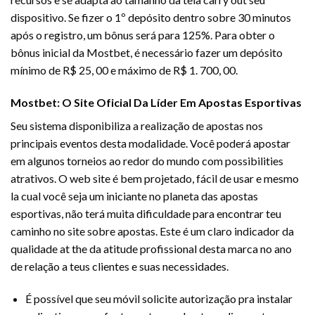
dispositivo. Se fizer o 1º depósito dentro sobre 30 minutos
após o registro, um bônus será para 125%. Para obter o
bônus inicial da Mostbet, é necessário fazer um depósito
mínimo de R$ 25, 00 e máximo de R$ 1. 700, 00.
Mostbet: O Site Oficial Da Líder Em Apostas Esportivas
Seu sistema disponibiliza a realização de apostas nos
principais eventos desta modalidade. Você poderá apostar
em algunos torneios ao redor do mundo com possibilities
atrativos. O web site é bem projetado, fácil de usar e mesmo
la cual você seja um iniciante no planeta das apostas
esportivas, não terá muita dificuldade para encontrar teu
caminho no site sobre apostas. Este é um claro indicador da
qualidade at the da atitude profissional desta marca no ano
de relação a teus clientes e suas necessidades.
É possível que seu móvil solicite autorização pra instalar