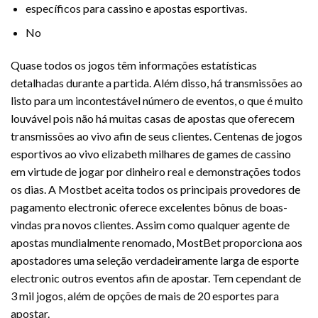
específicos para cassino e apostas esportivas.
No
Quase todos os jogos têm informações estatísticas
detalhadas durante a partida. Além disso, há transmissões ao
listo para um incontestável número de eventos, o que é muito
louvável pois não há muitas casas de apostas que oferecem
transmissões ao vivo afin de seus clientes. Centenas de jogos
esportivos ao vivo elizabeth milhares de games de cassino
em virtude de jogar por dinheiro real e demonstrações todos
os dias. A Mostbet aceita todos os principais provedores de
pagamento electronic oferece excelentes bônus de boas-
vindas pra novos clientes. Assim como qualquer agente de
apostas mundialmente renomado, MostBet proporciona aos
apostadores uma seleção verdadeiramente larga de esporte
electronic outros eventos afin de apostar. Tem cependant de
3 mil jogos, além de opções de mais de 20 esportes para
apostar.