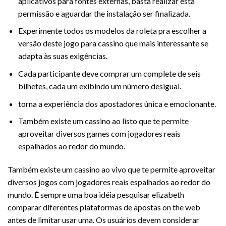
aplicativos para fontes externas, basta realizar esta
permissão e aguardar the instalação ser finalizada.
Experimente todos os modelos da roleta pra escolher a
versão deste jogo para cassino que mais interessante se
adapta às suas exigências.
Cada participante deve comprar um complete de seis
bilhetes, cada um exibindo um número desigual.
torna a experiência dos apostadores única e emocionante.
Também existe um cassino ao listo que te permite
aproveitar diversos games com jogadores reais
espalhados ao redor do mundo.
Também existe um cassino ao vivo que te permite aproveitar
diversos jogos com jogadores reais espalhados ao redor do
mundo. É sempre uma boa idéia pesquisar elizabeth
comparar diferentes plataformas de apostas on the web
antes de limitar usar uma. Os usuários devem considerar