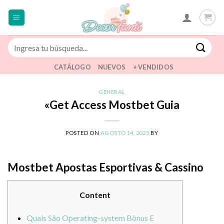
Saltar
al
contenido
Buscar
por:
CATÁLOGO
NUEVOS
+ VENDIDOS
GENERAL
«Get Access Mostbet Guia
POSTED ON
AGOSTO 14, 2025
BY
Mostbet Apostas Esportivas & Cassino
Content
Quais São Operating-system Bônus E