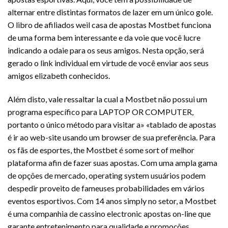
alternar entre distintas formatos de lazer em um único gole.
O libro de afiliados weil casa de apostas Mostbet funciona
de uma forma bem interessante e da voie que você lucre
indicando a odaie para os seus amigos. Nesta opção, será
gerado o link individual em virtude de você enviar aos seus
amigos elizabeth conhecidos.
Além disto, vale ressaltar la cual a Mostbet não possui um
programa específico para LAPTOP OR COMPUTER,
portanto o único método para visitar a» «tablado de apostas
é ir ao web-site usando um browser de sua preferência. Para
os fãs de esportes, the Mostbet é some sort of melhor
plataforma afin de fazer suas apostas. Com uma ampla gama
de opções de mercado, operating system usuários podem
despedir proveito de fameuses probabilidades em vários
eventos esportivos. Com 14 anos simply no setor, a Mostbet
é uma companhia de cassino electronic apostas on-line que
garante entretenimento para qualidade e promoções