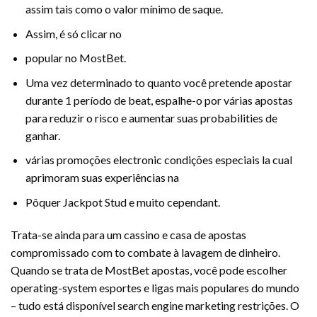
assim tais como o valor mínimo de saque.
Assim, é só clicar no
popular no MostBet.
Uma vez determinado to quanto você pretende apostar
durante 1 período de beat, espalhe-o por várias apostas
para reduzir o risco e aumentar suas probabilities de
ganhar.
várias promoções electronic condições especiais la cual
aprimoram suas experiências na
Pôquer Jackpot Stud e muito cependant.
Trata-se ainda para um cassino e casa de apostas
compromissado com to combate à lavagem de dinheiro.
Quando se trata de MostBet apostas, você pode escolher
operating-system esportes e ligas mais populares do mundo
– tudo está disponível search engine marketing restrições. O