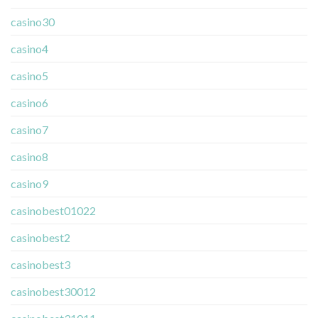
casino30
casino4
casino5
casino6
casino7
casino8
casino9
casinobest01022
casinobest2
casinobest3
casinobest30012