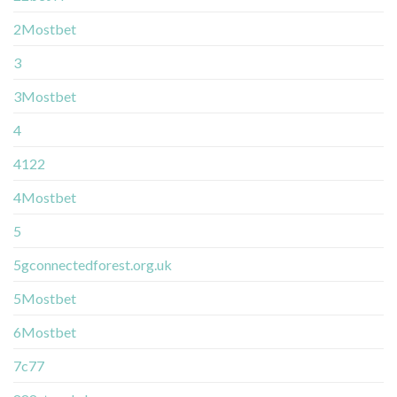
2Mostbet
3
3Mostbet
4
4122
4Mostbet
5
5gconnectedforest.org.uk
5Mostbet
6Mostbet
7c77