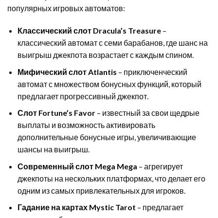
популярных игровых автоматов:
Классический слот Dracula’s Treasure
–
классический автомат с семи барабанов, где шанс на
выигрыш джекпота возрастает с каждым спином.
Мифический слот Atlantis
– приключенческий
автомат с множеством бонусных функций, который
предлагает прогрессивный джекпот.
Слот Fortune’s Favor
– известный за свои щедрые
выплаты и возможность активировать
дополнительные бонусные игры, увеличивающие
шансы на выигрыш.
Современный слот Mega Mega
– агрегирует
джекпоты на нескольких платформах, что делает его
одним из самых привлекательных для игроков.
Гадание на картах Mystic Tarot
– предлагает