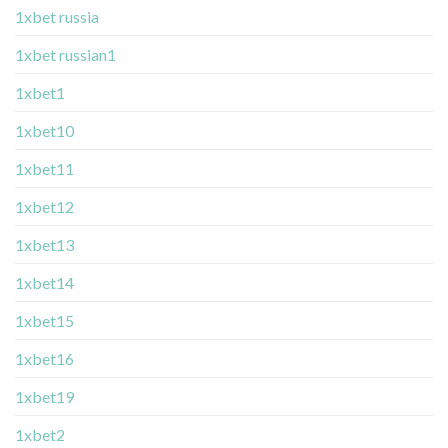
1xbet russia
1xbet russian1
1xbet1
1xbet10
1xbet11
1xbet12
1xbet13
1xbet14
1xbet15
1xbet16
1xbet19
1xbet2