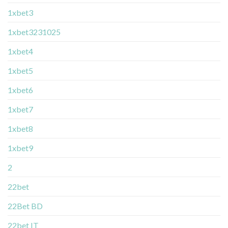
1xbet3
1xbet3231025
1xbet4
1xbet5
1xbet6
1xbet7
1xbet8
1xbet9
2
22bet
22Bet BD
22bet IT