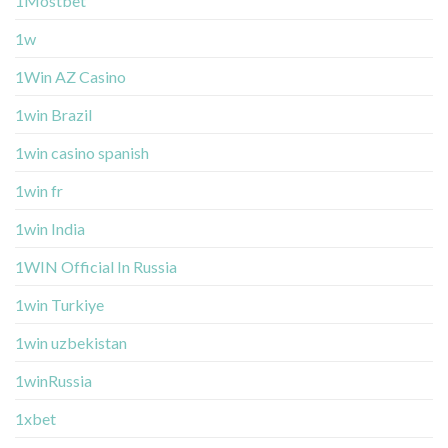
1Mostbet
1w
1Win AZ Casino
1win Brazil
1win casino spanish
1win fr
1win India
1WIN Official In Russia
1win Turkiye
1win uzbekistan
1winRussia
1xbet