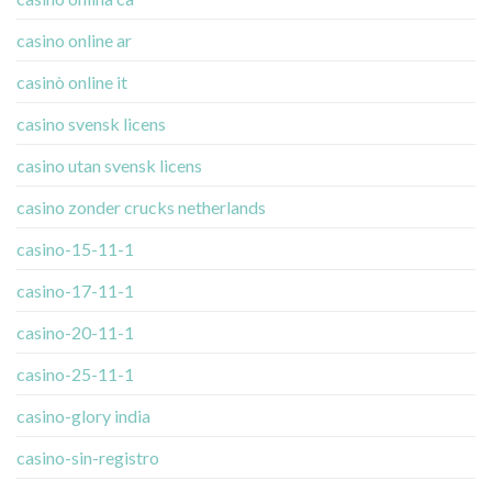
casino online ar
casinò online it
casino svensk licens
casino utan svensk licens
casino zonder crucks netherlands
casino-15-11-1
casino-17-11-1
casino-20-11-1
casino-25-11-1
casino-glory india
casino-sin-registro