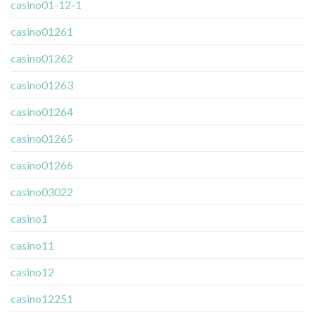
casino01-12-1
casino01261
casino01262
casino01263
casino01264
casino01265
casino01266
casino03022
casino1
casino11
casino12
casino12251