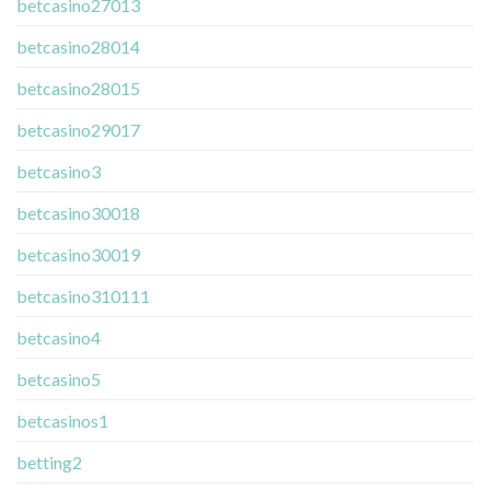
betcasino27013
betcasino28014
betcasino28015
betcasino29017
betcasino3
betcasino30018
betcasino30019
betcasino310111
betcasino4
betcasino5
betcasinos1
betting2