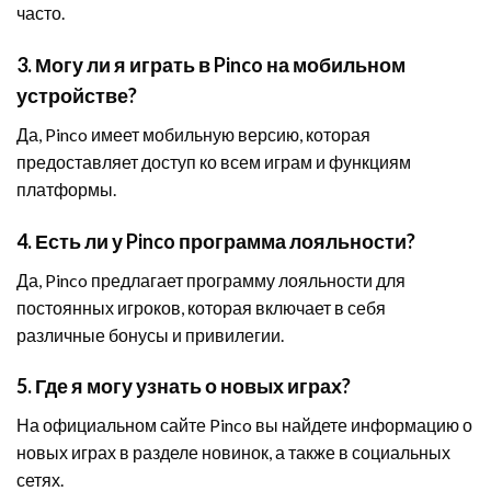
часто.
3. Могу ли я играть в Pinco на мобильном
устройстве?
Да, Pinco имеет мобильную версию, которая
предоставляет доступ ко всем играм и функциям
платформы.
4. Есть ли у Pinco программа лояльности?
Да, Pinco предлагает программу лояльности для
постоянных игроков, которая включает в себя
различные бонусы и привилегии.
5. Где я могу узнать о новых играх?
На официальном сайте Pinco вы найдете информацию о
новых играх в разделе новинок, а также в социальных
сетях.