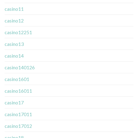
casino11
casino12
casino12251
casino13
casino14
casino140126
casino1601
casino16011
casino17
casino17011
casino17012
casino18