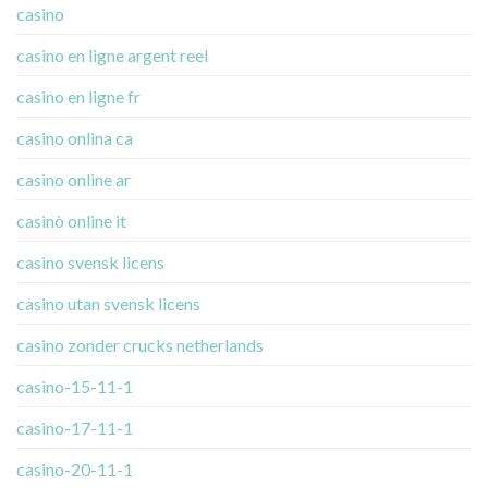
casino
casino en ligne argent reel
casino en ligne fr
casino onlina ca
casino online ar
casinò online it
casino svensk licens
casino utan svensk licens
casino zonder crucks netherlands
casino-15-11-1
casino-17-11-1
casino-20-11-1