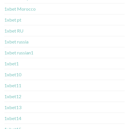
1xbet Morocco
1xbet pt
1xbet RU
1xbet russia
1xbet russian1
1xbet1
1xbet10
1xbet11
1xbet12
1xbet13
1xbet14