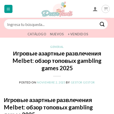
Saltar
al
contenido
Buscar
por:
CATÁLOGO
NUEVOS
+ VENDIDOS
GENERAL
Игровые азартные развлечения
Melbet: обзор топовых gambling
games 2025
POSTED ON
NOVIEMBRE 2, 2025
BY
GESTOR GESTOR
Игровые азартные развлечения
Melbet: обзор топовых gambling