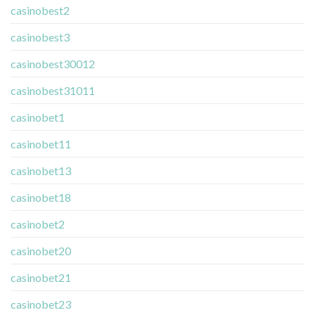
casinobest2
casinobest3
casinobest30012
casinobest31011
casinobet1
casinobet11
casinobet13
casinobet18
casinobet2
casinobet20
casinobet21
casinobet23