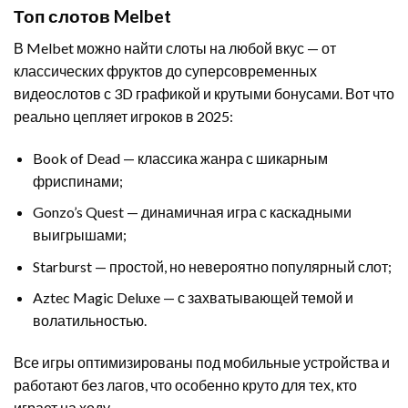
Топ слотов Melbet
В Melbet можно найти слоты на любой вкус — от
классических фруктов до суперсовременных
видеослотов с 3D графикой и крутыми бонусами. Вот что
реально цепляет игроков в 2025:
Book of Dead — классика жанра с шикарным
фриспинами;
Gonzo’s Quest — динамичная игра с каскадными
выигрышами;
Starburst — простой, но невероятно популярный слот;
Aztec Magic Deluxe — с захватывающей темой и
волатильностью.
Все игры оптимизированы под мобильные устройства и
работают без лагов, что особенно круто для тех, кто
играет на ходу.