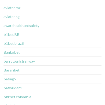
aviator mz
aviator ng
awardhealthandsafety
b1bet BR
b1bet brazil
Bankobet
barrytouristrailway
Basaribet
bating9
batwinner1
bbrbet colombia