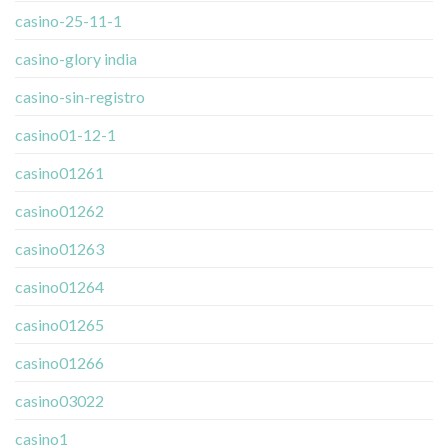
casino-25-11-1
casino-glory india
casino-sin-registro
casino01-12-1
casino01261
casino01262
casino01263
casino01264
casino01265
casino01266
casino03022
casino1