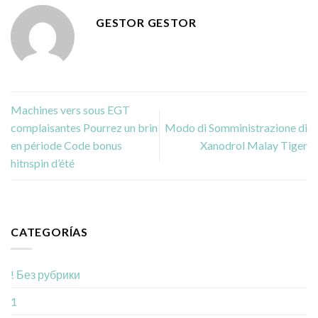
GESTOR GESTOR
Machines vers sous EGT
complaisantes Pourrez un brin
Modo di Somministrazione di
en période Code bonus
Xanodrol Malay Tiger
hitnspin d’été
CATEGORÍAS
! Без рубрики
1