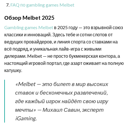
FAQ по gambling games Melbet
Обзор Melbet 2025
Gambling games Melbet
в 2025 году — это взрывной союз
классики и инноваций. Здесь тебе и сотни слотов от
ведущих провайдеров, и линия спорта со ставками на
всё подряд, и уникальная лайв-игра с живыми
дилерами. Melbet — не просто букмекерская контора, а
настоящий игровой портал, где азарт оживает на полную
катушку.
«Melbet — это билет в мир высоких
ставок и бесконечных развлечений,
где каждый игрок найдёт свою игру
мечты» — Михаил Савин, эксперт
iGaming.