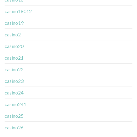
casino18012
casino19
casino2
casino20
casino21
casino22
casino23
casino24
casino241
casino25
casino26