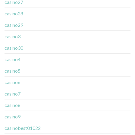
casino27
casino28
casino29
casino3
casino30
casino4
casino5
casino6
casino7
casino8
casino9
casinobest01022