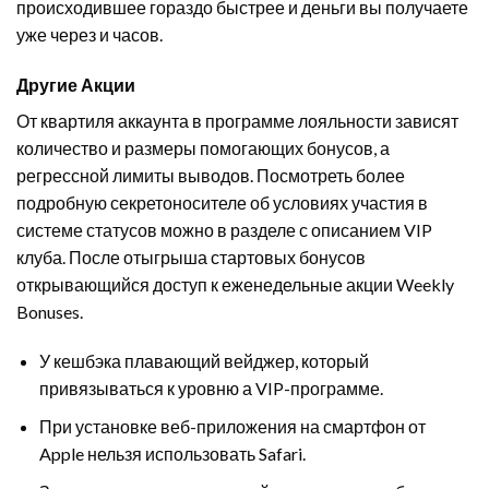
происходившее гораздо быстрее и деньги вы получаете
уже через и часов.
Другие Акции
От квартиля аккаунта в программе лояльности зависят
количество и размеры помогающих бонусов, а
регрессной лимиты выводов. Посмотреть более
подробную секретоносителе об условиях участия в
системе статусов можно в разделе с описанием VIP
клуба. После отыгрыша стартовых бонусов
открывающийся доступ к еженедельные акции Weekly
Bonuses.
У кешбэка плавающий вейджер, который
привязываться к уровню а VIP-программе.
При установке веб-приложения на смартфон от
Apple нельзя использовать Safari.