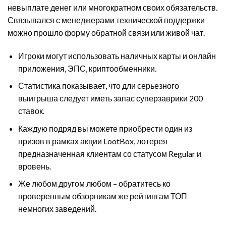
невыплате денег или многократном своих обязательств.
Связывался с менеджерами технической поддержки
можно прошло форму обратной связи или живой чат.
Игроки могут использовать наличных карты и онлайн
приложения, ЭПС, криптообменники.
Статистика показывает, что дли серьезного
выигрыша следует иметь запас суперзаврики 200
ставок.
Каждую подряд вы можете приобрести один из
призов в рамках акции LootBox, лотерея
предназначенная клиентам со статусом Regular и
вровень.
Же любом другом любом – обратитесь ко
проверенным обзорникам же рейтингам ТОП
немногих заведений.