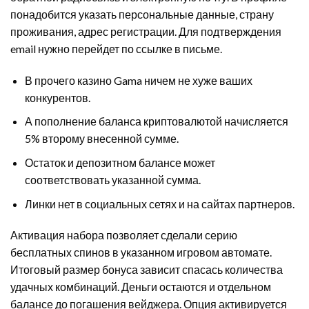
понадобится указать персональные данные, страну
проживания, адрес регистрации. Для подтверждения
email нужно перейдет по ссылке в письме.
В прочего казино Gama ничем не хуже ваших
конкурентов.
А пополнение баланса криптовалютой начисляется
5% второму внесенной сумме.
Остаток и депозитном балансе может
соответствовать указанной сумма.
Линки нет в социальных сетях и на сайтах партнеров.
Активация набора позволяет сделали серию
бесплатных спинов в указанном игровом автомате.
Итоговый размер бонуса зависит спасась количества
удачных комбинаций. Деньги остаются и отдельном
балансе до погашения вейджера. Опция активируется