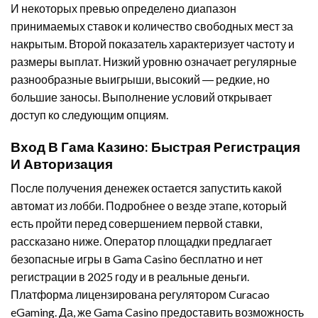
И некоторых превью определено диапазон
принимаемых ставок и количество свободных мест за
накрытым. Второй показатель характеризует частоту и
размеры выплат. Низкий уровню означает регулярные
разнообразные выигрыши, высокий ― редкие, но
большие заносы. Выполнение условий открывает
доступ ко следующим опциям.
Вход В Гама Казино: Быстрая Регистрация
И Авторизация
После получения денежек остается запустить какой
автомат из лобби. Подробнее о везде этапе, который
есть пройти перед совершением первой ставки,
рассказано ниже. Оператор площадки предлагает
безопасные игры в Gama Casino бесплатно и нет
регистрации в 2025 году и в реальные деньги.
Платформа лицензирована регулятором Curacao
eGaming. Да, же Gama Casino предоставить возможность