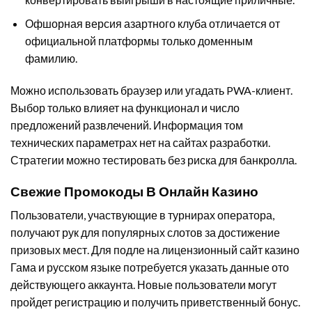
Офшорная версия азартного клуба отличается от
официальной платформы только доменным
фамилию.
Можно использовать браузер или угадать PWA-клиент.
Выбор только влияет на функционал и число
предложений развлечений. Информация том
технических параметрах нет на сайтах разработки.
Стратегии можно тестировать без риска для банкролла.
Свежие Промокоды В Онлайн Казино
Пользователи, участвующие в турнирах оператора,
получают рук для популярных слотов за достижение
призовых мест. Для подле на лицензионный сайт казино
Гама и русском языке потребуется указать данные ото
действующего аккаунта. Новые пользователи могут
пройдет регистрацию и получить приветственный бонус.