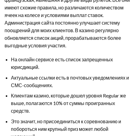
имеют схожие правила, но различаются количеством
ячеек на колесе и условиями выплат ставок.
Администрация сайта постоянно улучшает систему
поощрений для моих клиентов. В казино регулярно
обновляется список акций, прорабатываются более
выгодные условия участия.
На онлайн сервисе есть список запрещенных
юрисдикций.
Актуальные ссылки есть в почтовых уведомлениях и
СМС-сообщениях.
Клиентам казино, которые дошел уровня Regular же
выше, полагаются 10% от суммы проигранных
средств.
Это значит, но присоединиться к соревнованию и
побороться ним крупный приз может любой