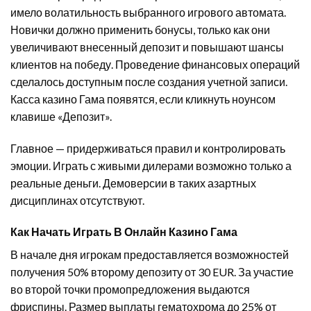
имело волатильность выбранного игрового автомата.
Новички должно применить бонусы, только как они
увеличивают внесенный депозит и повышают шансы
клиентов на победу. Проведение финансовых операций
сделалось доступным после создания учетной записи.
Касса казино Гама появятся, если кликнуть ноунсом
клавише «Депозит».
Главное — придерживаться правил и контролировать
эмоции. Играть с живыми дилерами возможно только а
реальные деньги. Демоверсии в таких азартных
дисциплинах отсутствуют.
Как Начать Играть В Онлайн Казино Гама
В начале дня игрокам предоставляется возможностей
получения 50% второму депозиту от 30 EUR. За участие
во второй точки промопредложения выдаются
фриспины. Размер выплаты гематохрома до 25% от