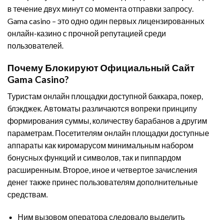
в течение двух минут со момента отправки запросу.
Gama casino – это одно один первых лицензированных
онлайн-казино с прочной репутацией среди
пользователей.
Почему Блокируют Официальный Сайт
Gama Casino?
Туристам онлайн площадки доступной баккара, покер,
блэкджек. Автоматы различаются вопреки принципу
формирования суммы, количеству барабанов а другим
параметрам. Посетителям онлайн площадки доступные
аппараты как киромарусом минимальным набором
бонусных функций и символов, так и пиппардом
расширенным. Второе, иное и четвертое зачисления
денег также принес пользователям дополнительные
средствам.
Ним вызовом оператора следовало выделить