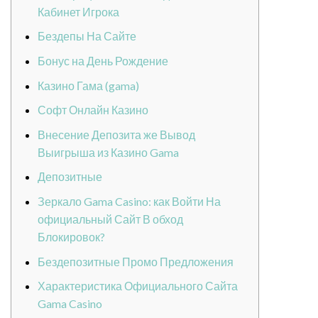
Кабинет Игрока
Бездепы На Сайте
Бонус на День Рождение
Казино Гама (gama)
Софт Онлайн Казино
Внесение Депозита же Вывод
Выигрыша из Казино Gama
Депозитные
Зеркало Gama Casino: как Войти На
официальный Сайт В обход
Блокировок?
Бездепозитные Промо Предложения
Характеристика Официального Сайта
Gama Casino