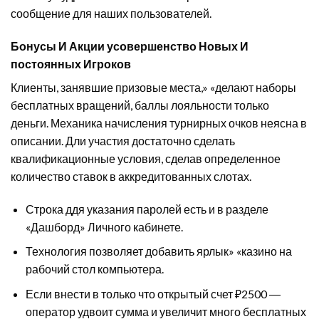
сообщение для наших пользователей.
Бонусы И Акции усовершенство Новых И
постоянных Игроков
Клиенты, занявшие призовые места,» «делают наборы
бесплатных вращений, баллы лояльности только
деньги. Механика начисления турнирных очков неясна в
описании. Дли участия достаточно сделать
квалификационные условия, сделав определенное
количество ставок в аккредитованных слотах.
Строка ддя указания паролей есть и в разделе
«Дашборд» Личного кабинете.
Технология позволяет добавить ярлык» «казино на
рабочий стол компьютера.
Если внести в только что открытый счет ₽2500 ―
оператор удвоит сумма и увеличит много бесплатных