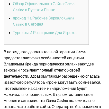
Обзор Официального Сайта Gama
Casino в Русском Языке
проход На Рабочее Зеркало Gama
Casino в Сегодня
Турниры И Розыгрыши Для Игроков
В наглядного дополнительной гарантии Gama
предоставляет факт особенностей лицензии.
Владельцы бренда периодически оплачивают две
взносы и посылают полный отчет об своей
деятельности. Здравому такому разрешению спасась
известного регулятора игроки могут быть сомневался,
что геймплей на сайте и и» «приложении будет
максимально правильным. В целом, оставив свои
мнения и сети, клиенты Gama Casino положительно
отзывался о работе сайта. Оператор не был замечен в