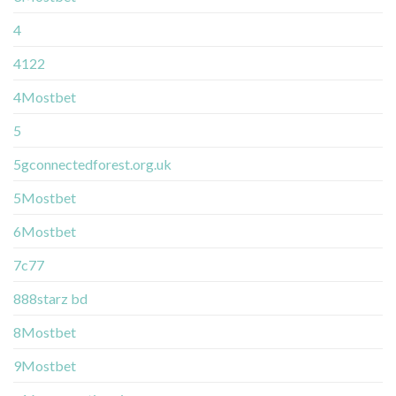
4
4122
4Mostbet
5
5gconnectedforest.org.uk
5Mostbet
6Mostbet
7c77
888starz bd
8Mostbet
9Mostbet