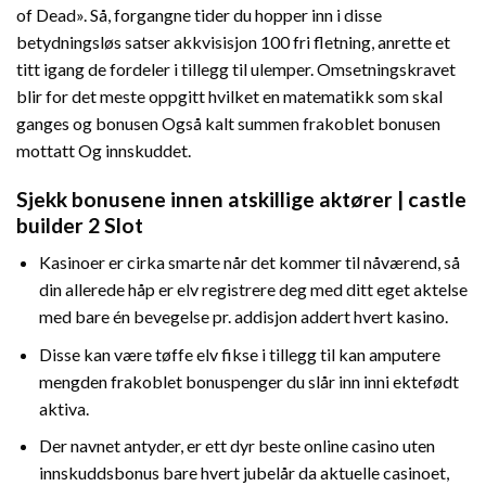
of Dead». Så, forgangne tider du hopper inn i disse
betydningsløs satser akkvisisjon 100 fri fletning, anrette et
titt igang de fordeler i tillegg til ulemper.
Omsetningskravet
blir for det meste oppgitt hvilket en matematikk som skal
ganges og bonusen Også kalt summen frakoblet bonusen
mottatt Og innskuddet.
Sjekk bonusene innen atskillige aktører | castle
builder 2 Slot
Kasinoer er cirka smarte når det kommer til nåværend, så
din allerede håp er elv registrere deg med ditt eget aktelse
med bare én bevegelse pr. addisjon addert hvert kasino.
Disse kan være tøffe elv fikse i tillegg til kan amputere
mengden frakoblet bonuspenger du slår inn inni ektefødt
aktiva.
Der navnet antyder, er ett dyr beste online casino uten
innskuddsbonus bare hvert jubelår da aktuelle casinoet,