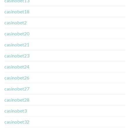
casinobet13
casinobet18
casinobet2
casinobet20
casinobet21
casinobet23
casinobet24
casinobet26
casinobet27
casinobet28
casinobet3
casinobet32