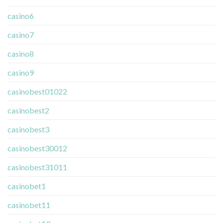
casino6
casino7
casino8
casino9
casinobest01022
casinobest2
casinobest3
casinobest30012
casinobest31011
casinobet1
casinobet11