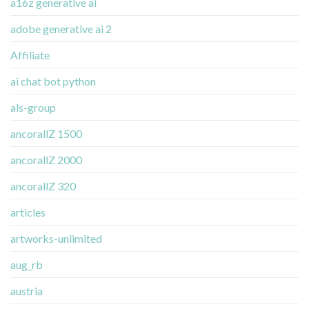
a16z generative ai
adobe generative ai 2
Affiliate
ai chat bot python
als-group
ancorallZ 1500
ancorallZ 2000
ancorallZ 320
articles
artworks-unlimited
aug_rb
austria