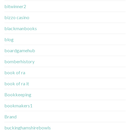
bitwinner2
bizzo casino
blackmanbooks
blog
boardgamehub
bomberhistory
book of ra
book of ra it
Bookkeeping
bookmakers1
Brand
buckinghamshirebowls