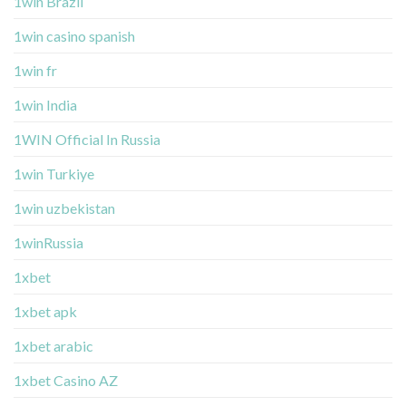
1win Brazil
1win casino spanish
1win fr
1win India
1WIN Official In Russia
1win Turkiye
1win uzbekistan
1winRussia
1xbet
1xbet apk
1xbet arabic
1xbet Casino AZ