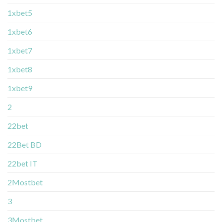
1xbet5
1xbet6
1xbet7
1xbet8
1xbet9
2
22bet
22Bet BD
22bet IT
2Mostbet
3
3Mostbet