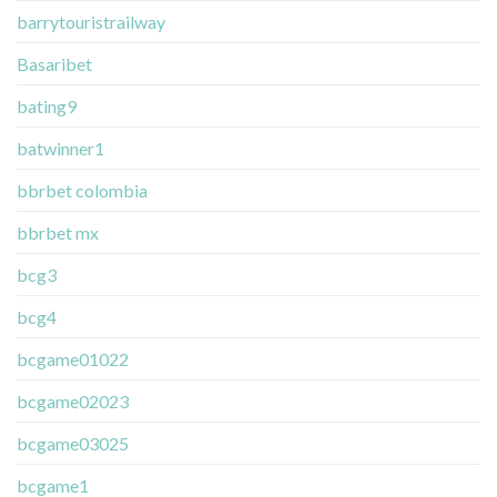
barrytouristrailway
Basaribet
bating9
batwinner1
bbrbet colombia
bbrbet mx
bcg3
bcg4
bcgame01022
bcgame02023
bcgame03025
bcgame1