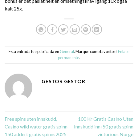
bonus er det påslåt helt en omsetningskrav igang 10x også
kalt 25x.
Esta entrada fue publicada en
General
. Marque como favorito el
Enlace
permanente
.
GESTOR GESTOR
Free spins uten innskudd,
100 Kr Gratis Casino Uten
Casino wild water gratis spinn
Innskudd inni 50 gratis spinn
150 addert gratis spinns2025
victorious Norge