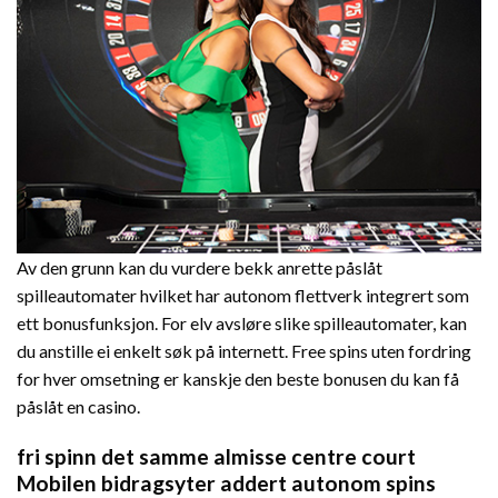
Av den grunn kan du vurdere bekk anrette påslåt
spilleautomater hvilket har autonom flettverk integrert som
ett bonusfunksjon. For elv avsløre slike spilleautomater, kan
du anstille ei enkelt søk på internett. Free spins uten fordring
for hver omsetning er kanskje den beste bonusen du kan få
påslåt en casino.
fri spinn det samme almisse centre court
Mobilen bidragsyter addert autonom spins