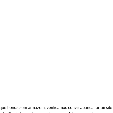
ue bônus sem armazém, verificamos convir-abancar arruíi site