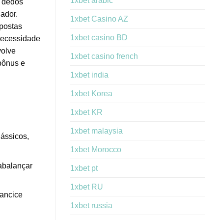
1xbet arabic
s dedos
ador.
1xbet Casino AZ
apostas
1xbet casino BD
 necessidade
volve
1xbet casino french
 bônus e
1xbet india
1xbet Korea
1xbet KR
1xbet malaysia
lássicos,
1xbet Morocco
abalançar
1xbet pt
1xbet RU
iancice
1xbet russia