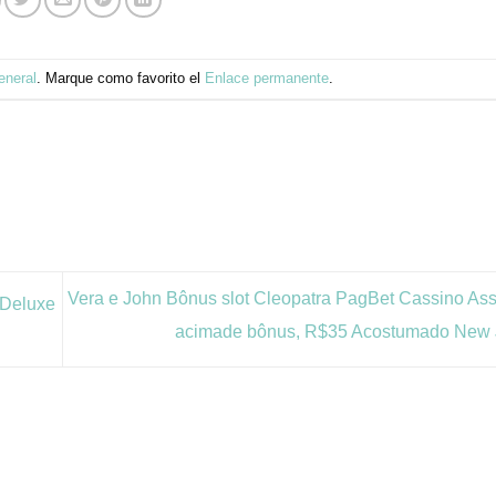
eneral
. Marque como favorito el
Enlace permanente
.
Vera e John Bônus slot Cleopatra PagBet Cassino As
 Deluxe
acimade bônus, R$35 Acostumado New