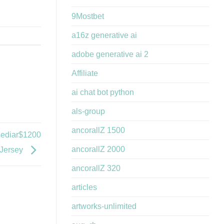
9Mostbet
a16z generative ai
adobe generative ai 2
Affiliate
ai chat bot python
als-group
ancorallZ 1500
sediar$1200
ancorallZ 2000
 Jersey
ancorallZ 320
articles
artworks-unlimited