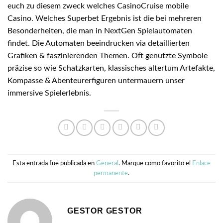
euch zu diesem zweck welches CasinoCruise mobile
Casino. Welches Superbet Ergebnis ist die bei mehreren
Besonderheiten, die man in NextGen Spielautomaten
findet. Die Automaten beeindrucken via detaillierten
Grafiken & faszinierenden Themen. Oft genutzte Symbole
präzise so wie Schatzkarten, klassisches altertum Artefakte,
Kompasse & Abenteurerfiguren untermauern unser
immersive Spielerlebnis.
Esta entrada fue publicada en
General
. Marque como favorito el
Enlace
permanente
.
GESTOR GESTOR