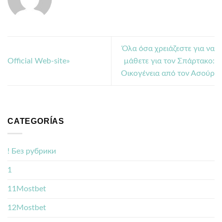
Όλα όσα χρειάζεστε για να
Official Web-site»
μάθετε για τον Σπάρτακο:
Οικογένεια από τον Ασούρ
CATEGORÍAS
! Без рубрики
1
11Mostbet
12Mostbet