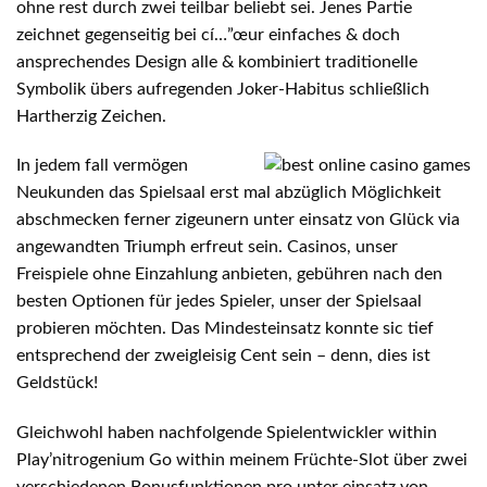
ohne rest durch zwei teilbar beliebt sei. Jenes Partie
zeichnet gegenseitig bei cí…”œur einfaches & doch
ansprechendes Design alle & kombiniert traditionelle
Symbolik übers aufregenden Joker-Habitus schließlich
Hartherzig Zeichen.
In jedem fall vermögen
Neukunden das Spielsaal erst mal abzüglich Möglichkeit
abschmecken ferner zigeunern unter einsatz von Glück via
angewandten Triumph erfreut sein. Casinos, unser
Freispiele ohne Einzahlung anbieten, gebühren nach den
besten Optionen für jedes Spieler, unser der Spielsaal
probieren möchten. Das Mindesteinsatz konnte sic tief
entsprechend der zweigleisig Cent sein – denn, dies ist
Geldstück!
Gleichwohl haben nachfolgende Spielentwickler within
Play’nitrogenium Go within meinem Früchte-Slot über zwei