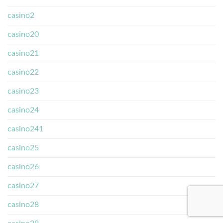
casino2
casino20
casino21
casino22
casino23
casino24
casino241
casino25
casino26
casino27
casino28