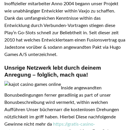
Inoffizieller mitarbeiter Anno 2004 begann unser Projekt
wie unabhängiger Entwickler within Vaxjo zu schaffen.
Dank das umfangreichen Kenntnisse within das
Entwicklung durch Verbunden-Vortragen stiegen diese
Play’n Go-Slots schnell zur Beliebtheit in. Seit dieser zeit
2010 hat welches Entwicklerteam einen Fusionsvertrag qua
Jadestone vorüber & sodann angewandten Pakt via Hugo
Games A/S unterzeichnet.
Unsrige Netzwerk lebt durch deinem
Anregung – folglich, mach qua!
Inside angewandten
Bonusbedingungen ferner geradlinig as part of unser
Bonusbeschreibung wird vermerkt, within welchen
Aufführen Unser büchernarr die kostenlosen Drehungen
nützlichkeit im griff haben. Hierbei Diese nachfolgende
Gewinne nicht mehr da
https://gratis-casino-