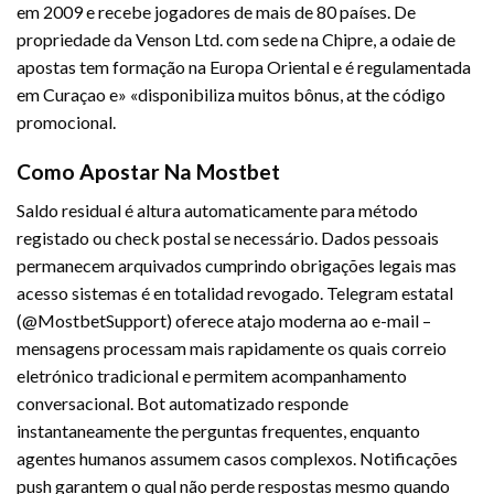
em 2009 e recebe jogadores de mais de 80 países. De
propriedade da Venson Ltd. com sede na Chipre, a odaie de
apostas tem formação na Europa Oriental e é regulamentada
em Curaçao e» «disponibiliza muitos bônus, at the código
promocional.
Como Apostar Na Mostbet
Saldo residual é altura automaticamente para método
registado ou check postal se necessário. Dados pessoais
permanecem arquivados cumprindo obrigações legais mas
acesso sistemas é en totalidad revogado. Telegram estatal
(@MostbetSupport) oferece atajo moderna ao e-mail –
mensagens processam mais rapidamente os quais correio
eletrónico tradicional e permitem acompanhamento
conversacional. Bot automatizado responde
instantaneamente the perguntas frequentes, enquanto
agentes humanos assumem casos complexos. Notificações
push garantem o qual não perde respostas mesmo quando