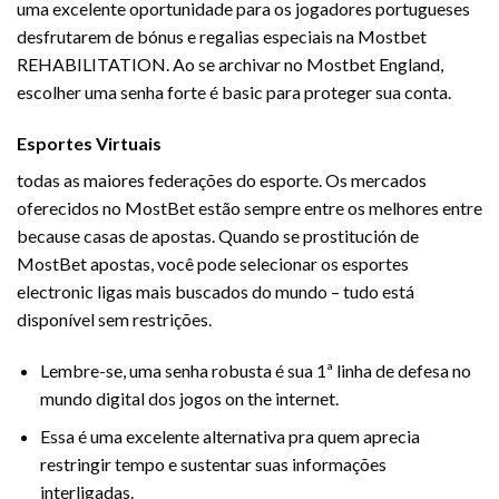
uma excelente oportunidade para os jogadores portugueses
desfrutarem de bónus e regalias especiais na Mostbet
REHABILITATION. Ao se archivar no Mostbet England,
escolher uma senha forte é basic para proteger sua conta.
Esportes Virtuais
todas as maiores federações do esporte. Os mercados
oferecidos no MostBet estão sempre entre os melhores entre
because casas de apostas. Quando se prostitución de
MostBet apostas, você pode selecionar os esportes
electronic ligas mais buscados do mundo – tudo está
disponível sem restrições.
Lembre-se, uma senha robusta é sua 1ª linha de defesa no
mundo digital dos jogos on the internet.
Essa é uma excelente alternativa pra quem aprecia
restringir tempo e sustentar suas informações
interligadas.