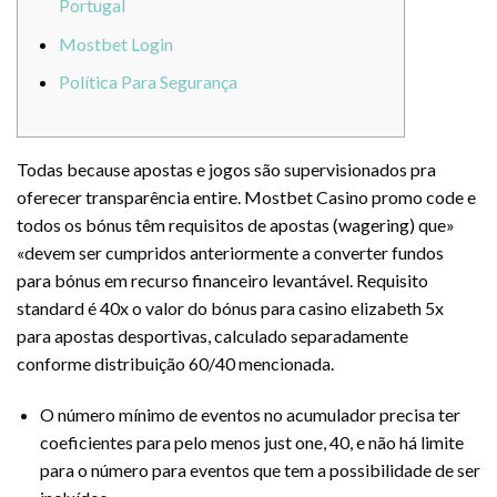
Portugal
Mostbet Login
Política Para Segurança
Todas because apostas e jogos são supervisionados pra
oferecer transparência entire. Mostbet Casino promo code e
todos os bónus têm requisitos de apostas (wagering) que»
«devem ser cumpridos anteriormente a converter fundos
para bónus em recurso financeiro levantável. Requisito
standard é 40x o valor do bónus para casino elizabeth 5x
para apostas desportivas, calculado separadamente
conforme distribuição 60/40 mencionada.
O número mínimo de eventos no acumulador precisa ter
coeficientes para pelo menos just one, 40, e não há limite
para o número para eventos que tem a possibilidade de ser