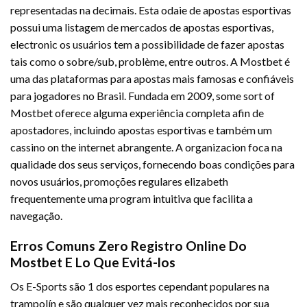
representadas na decimais. Esta odaie de apostas esportivas
possui uma listagem de mercados de apostas esportivas,
electronic os usuários tem a possibilidade de fazer apostas
tais como o sobre/sub, problème, entre outros. A Mostbet é
uma das plataformas para apostas mais famosas e confiáveis
para jogadores no Brasil. Fundada em 2009, some sort of
Mostbet oferece alguma experiência completa afin de
apostadores, incluindo apostas esportivas e também um
cassino on the internet abrangente. A organizacion foca na
qualidade dos seus serviços, fornecendo boas condições para
novos usuários, promoções regulares elizabeth
frequentemente uma program intuitiva que facilita a
navegação.
Erros Comuns Zero Registro Online Do
Mostbet E Lo Que Evitá-los
Os E-Sports são 1 dos esportes cependant populares na
trampolín e são qualquer vez mais reconhecidos por sua