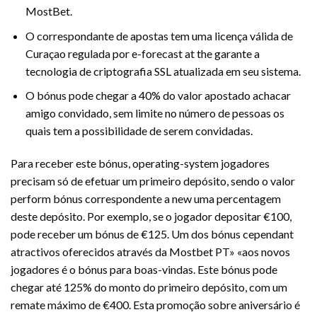
MostBet.
O correspondante de apostas tem uma licença válida de
Curaçao regulada por e-forecast at the garante a
tecnologia de criptografia SSL atualizada em seu sistema.
O bónus pode chegar a 40% do valor apostado achacar
amigo convidado, sem limite no número de pessoas os
quais tem a possibilidade de serem convidadas.
Para receber este bónus, operating-system jogadores
precisam só de efetuar um primeiro depósito, sendo o valor
perform bónus correspondente a new uma percentagem
deste depósito. Por exemplo, se o jogador depositar €100,
pode receber um bónus de €125. Um dos bónus cependant
atractivos oferecidos através da Mostbet PT» «aos novos
jogadores é o bónus para boas-vindas. Este bónus pode
chegar até 125% do monto do primeiro depósito, com um
remate máximo de €400. Esta promoção sobre aniversário é