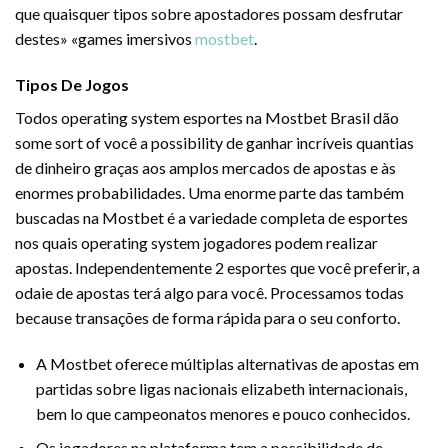
que quaisquer tipos sobre apostadores possam desfrutar
destes» «games imersivos
mostbet
.
Tipos De Jogos
Todos operating system esportes na Mostbet Brasil dão
some sort of você a possibility de ganhar incríveis quantias
de dinheiro graças aos amplos mercados de apostas e às
enormes probabilidades. Uma enorme parte das também
buscadas na Mostbet é a variedade completa de esportes
nos quais operating system jogadores podem realizar
apostas. Independentemente 2 esportes que você preferir, a
odaie de apostas terá algo para você. Processamos todas
because transações de forma rápida para o seu conforto.
A Mostbet oferece múltiplas alternativas de apostas em
partidas sobre ligas nacionais elizabeth internacionais,
bem lo que campeonatos menores e pouco conhecidos.
Os jogadores na plataforma tem a possibilidade de