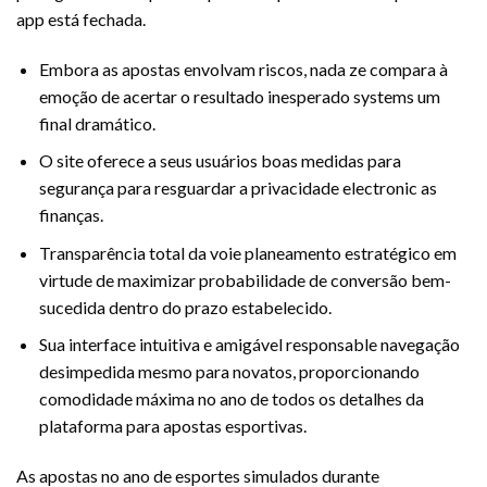
app está fechada.
Embora as apostas envolvam riscos, nada ze compara à
emoção de acertar o resultado inesperado systems um
final dramático.
O site oferece a seus usuários boas medidas para
segurança para resguardar a privacidade electronic as
finanças.
Transparência total da voie planeamento estratégico em
virtude de maximizar probabilidade de conversão bem-
sucedida dentro do prazo estabelecido.
Sua interface intuitiva e amigável responsable navegação
desimpedida mesmo para novatos, proporcionando
comodidade máxima no ano de todos os detalhes da
plataforma para apostas esportivas.
As apostas no ano de esportes simulados durante