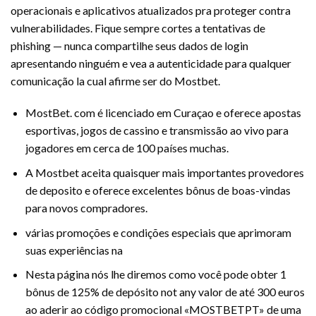
operacionais e aplicativos atualizados pra proteger contra
vulnerabilidades. Fique sempre cortes a tentativas de
phishing — nunca compartilhe seus dados de login
apresentando ninguém e vea a autenticidade para qualquer
comunicação la cual afirme ser do Mostbet.
MostBet. com é licenciado em Curaçao e oferece apostas
esportivas, jogos de cassino e transmissão ao vivo para
jogadores em cerca de 100 países muchas.
A Mostbet aceita quaisquer mais importantes provedores
de deposito e oferece excelentes bônus de boas-vindas
para novos compradores.
várias promoções e condições especiais que aprimoram
suas experiências na
Nesta página nós lhe diremos como você pode obter 1
bônus de 125% de depósito not any valor de até 300 euros
ao aderir ao código promocional «MOSTBETPT» de uma