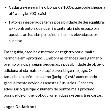
Cadastre-se e ganhe o bônus de 100%, que pode chegar a
até a single. 700 reais!
Fatores inesperados tem a possibilidade de desequilibrar
o» «confronto a qualquer instante, abrindo espaço pra
apostas arriscadas possuindo chances elevadas sobre
sucesso.
Em seguida, escolha o método de registro por e-mail e
harmonie em «proximo». Embora as chances para ganhar o
prêmio principal sejam pequenas, a possibilidade de obtê-lo
adiciona ainda mais excitação e verlangen no jogo. O
tamanho do prêmio máximo (jackpot) está aumentando
gradualmente devido às apostas 2 usuários. Ganha to
adversário que fijar o número de pontos mais próximo
possível de on the lookout for em duas systems três cartas.
Jogos De Jackpot