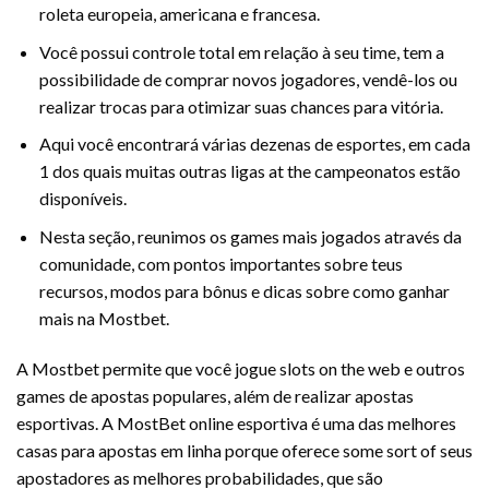
roleta europeia, americana e francesa.
Você possui controle total em relação à seu time, tem a
possibilidade de comprar novos jogadores, vendê-los ou
realizar trocas para otimizar suas chances para vitória.
Aqui você encontrará várias dezenas de esportes, em cada
1 dos quais muitas outras ligas at the campeonatos estão
disponíveis.
Nesta seção, reunimos os games mais jogados através da
comunidade, com pontos importantes sobre teus
recursos, modos para bônus e dicas sobre como ganhar
mais na Mostbet.
A Mostbet permite que você jogue slots on the web e outros
games de apostas populares, além de realizar apostas
esportivas. A MostBet online esportiva é uma das melhores
casas para apostas em linha porque oferece some sort of seus
apostadores as melhores probabilidades, que são