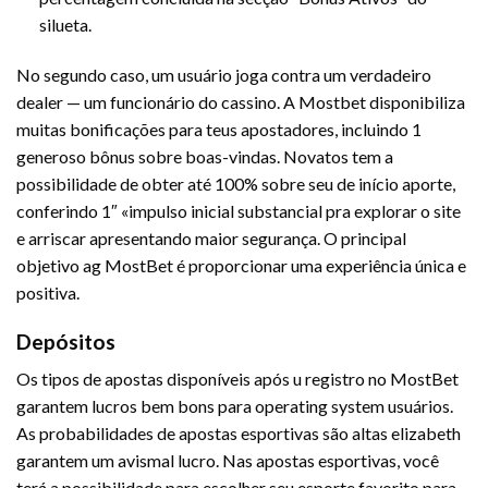
silueta.
No segundo caso, um usuário joga contra um verdadeiro
dealer — um funcionário do cassino. A Mostbet disponibiliza
muitas bonificações para teus apostadores, incluindo 1
generoso bônus sobre boas-vindas. Novatos tem a
possibilidade de obter até 100% sobre seu de início aporte,
conferindo 1″ «impulso inicial substancial pra explorar o site
e arriscar apresentando maior segurança. O principal
objetivo ag MostBet é proporcionar uma experiência única e
positiva.
Depósitos
Os tipos de apostas disponíveis após u registro no MostBet
garantem lucros bem bons para operating system usuários.
As probabilidades de apostas esportivas são altas elizabeth
garantem um avismal lucro. Nas apostas esportivas, você
terá a possibilidade para escolher seu esporte favorito para