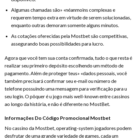
Algumas chamadas são» «néanmoins complexas e
requerem tempo extra em virtude de serem solucionadas,
enquanto outras demoram somente alguns minutos.
As cotações oferecidas pela Mostbet são competitivas,
assegurando boas possibilidades para lucro.
Agora que você tem sua conta confirmada, tudo o que resta é
realizar seu primeiro depósito escolhendo um método de
pagamento. Além de proteger teus» «dados pessoais, você
também precisará confirmar seu e-mail ou número de
telefone possuindo uma mensagem para verificação para u
seu login. O pôquer é u jogo mais well-known entre cassinos
ao longo da história, e não é diferente no MostBet.
Informações Do Código Promocional Mostbet
No cassino da Mostbet, operating-system jogadores podem
desfrutar de uma grande variedade de games, cada um