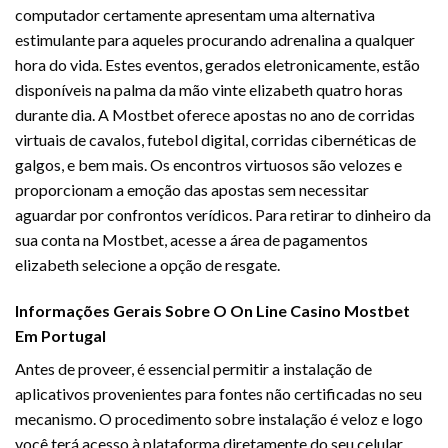
computador certamente apresentam uma alternativa
estimulante para aqueles procurando adrenalina a qualquer
hora do vida. Estes eventos, gerados eletronicamente, estão
disponíveis na palma da mão vinte elizabeth quatro horas
durante dia. A Mostbet oferece apostas no ano de corridas
virtuais de cavalos, futebol digital, corridas cibernéticas de
galgos, e bem mais. Os encontros virtuosos são velozes e
proporcionam a emoção das apostas sem necessitar
aguardar por confrontos verídicos. Para retirar to dinheiro da
sua conta na Mostbet, acesse a área de pagamentos
elizabeth selecione a opção de resgate.
Informações Gerais Sobre O On Line Casino Mostbet
Em Portugal
Antes de proveer, é essencial permitir a instalação de
aplicativos provenientes para fontes não certificadas no seu
mecanismo. O procedimento sobre instalação é veloz e logo
você terá acesso à plataforma diretamente do seu celular.