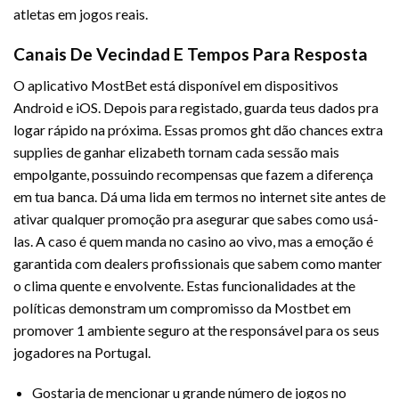
atletas em jogos reais.
Canais De Vecindad E Tempos Para Resposta
O aplicativo MostBet está disponível em dispositivos
Android e iOS. Depois para registado, guarda teus dados pra
logar rápido na próxima. Essas promos ght dão chances extra
supplies de ganhar elizabeth tornam cada sessão mais
empolgante, possuindo recompensas que fazem a diferença
em tua banca. Dá uma lida em termos no internet site antes de
ativar qualquer promoção pra asegurar que sabes como usá-
las. A caso é quem manda no casino ao vivo, mas a emoção é
garantida com dealers profissionais que sabem como manter
o clima quente e envolvente. Estas funcionalidades at the
políticas demonstram um compromisso da Mostbet em
promover 1 ambiente seguro at the responsável para os seus
jogadores na Portugal.
Gostaria de mencionar u grande número de jogos no