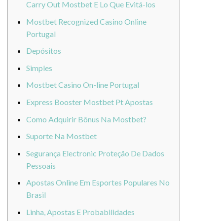
Carry Out Mostbet E Lo Que Evitá-los
Mostbet Recognized Casino Online
Portugal
Depósitos
Simples
Mostbet Casino On-line Portugal
Express Booster Mostbet Pt Apostas
Como Adquirir Bônus Na Mostbet?
Suporte Na Mostbet
Segurança Electronic Proteção De Dados
Pessoais
Apostas Online Em Esportes Populares No
Brasil
Linha, Apostas E Probabilidades