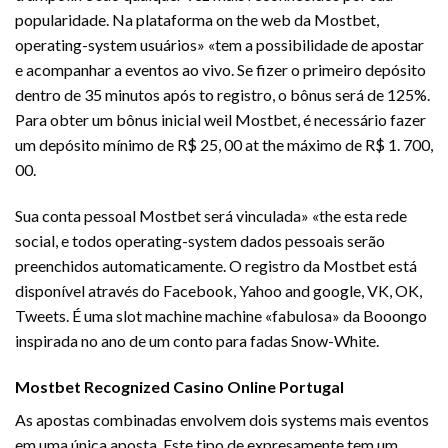
popularidade. Na plataforma on the web da Mostbet,
operating-system usuários» «tem a possibilidade de apostar
e acompanhar a eventos ao vivo. Se fizer o primeiro depósito
dentro de 35 minutos após to registro, o bônus será de 125%.
Para obter um bônus inicial weil Mostbet, é necessário fazer
um depósito mínimo de R$ 25, 00 at the máximo de R$ 1. 700,
00.
Sua conta pessoal Mostbet será vinculada» «the esta rede
social, e todos operating-system dados pessoais serão
preenchidos automaticamente. O registro da Mostbet está
disponível através do Facebook, Yahoo and google, VK, OK,
Tweets. É uma slot machine machine «fabulosa» da Booongo
inspirada no ano de um conto para fadas Snow-White.
Mostbet Recognized Casino Online Portugal
As apostas combinadas envolvem dois systems mais eventos
em uma única aposta. Este tipo de expresamente tem um