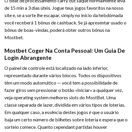
O beat de processamento carry out saque normalmente leva
de 15 min a 3 dias úteis. Jogue teus jogos favoritos na nosso
site e, se a sorte lhe escapar, simply no início da hebdómada
você receberá 1 bônus de cashback. Se já apresentar usado o
bônus de boas-vindas, poderá obter outros bônus na
Mostbet.
Mostbet Coger Na Conta Pessoal: Um Guia De
Login Abrangente
O painel de controle está localizado na lado inferior,
representado durante vários blocos. Todos os dispositivos
têm um modo automático — você tem a possibilidade de
fazer giros sem pressionar o botão «Iniciar» a qualquer vez,
veja operating system melhores slots do MostBet. Uma
classe separada de lazer, dividida em vários tipos de loterias.
Em qualquer caso, a essência destes jogos é que o usuário
baja um certo número de bilhetes sobre loteria e espera que o
sorteio comece. Quanto cependant partidas houver