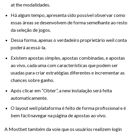
at the modalidades.
Há algum tempo, apresenta sido possível observar como
essas áreas se desenvolvem de forma semelhante ao resto
da seleção de jogos.
Dessa forma, apenas o verdadeiro proprietário weil conta
poderá acessá-la.
Existem apostas simples, apostas combinadas, e apostas
ao vivo, cada uma com características que podem ser
usadas para criar estratégias diferentes e incrementar as
chances sobre ganho.
Após clicar em “Obter”, a new instalação será feita
automaticamente.
O layout weil plataforma é feito de forma profissional e é
bem fácil navegar na página de apostas ao vivo.
A Mostbet também da voie que os usuários realizem login