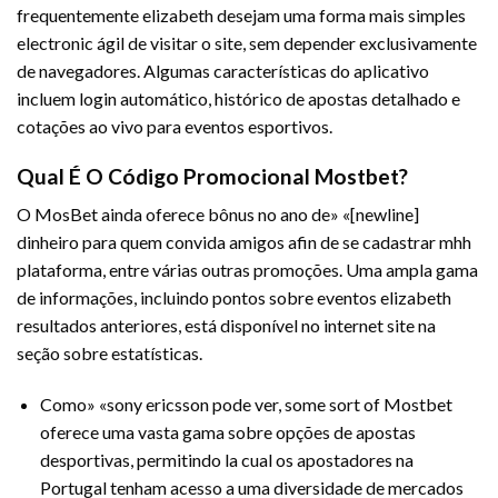
frequentemente elizabeth desejam uma forma mais simples
electronic ágil de visitar o site, sem depender exclusivamente
de navegadores. Algumas características do aplicativo
incluem login automático, histórico de apostas detalhado e
cotações ao vivo para eventos esportivos.
Qual É O Código Promocional Mostbet?
O MosBet ainda oferece bônus no ano de» «[newline]
dinheiro para quem convida amigos afin de se cadastrar mhh
plataforma, entre várias outras promoções. Uma ampla gama
de informações, incluindo pontos sobre eventos elizabeth
resultados anteriores, está disponível no internet site na
seção sobre estatísticas.
Como» «sony ericsson pode ver, some sort of Mostbet
oferece uma vasta gama sobre opções de apostas
desportivas, permitindo la cual os apostadores na
Portugal tenham acesso a uma diversidade de mercados