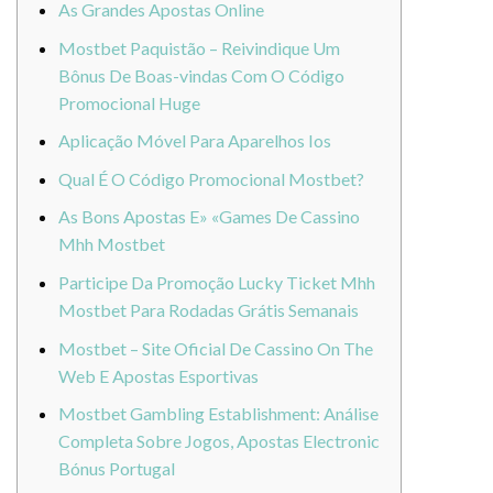
As Grandes Apostas Online
Mostbet Paquistão – Reivindique Um
Bônus De Boas-vindas Com O Código
Promocional Huge
Aplicação Móvel Para Aparelhos Ios
Qual É O Código Promocional Mostbet?
As Bons Apostas E» «Games De Cassino
Mhh Mostbet
Participe Da Promoção Lucky Ticket Mhh
Mostbet Para Rodadas Grátis Semanais
Mostbet – Site Oficial De Cassino On The
Web E Apostas Esportivas
Mostbet Gambling Establishment: Análise
Completa Sobre Jogos, Apostas Electronic
Bónus Portugal