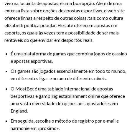
vivo na locuinta de apostas, é uma boa opção. Além de uma
extensa lista sobre opções de apostas esportivas, o web site
oferece linhas a respeito de outras coisas, tais como cultura
elizabeth política popular. Eles até oferecem apostas em
esports, os quais às vezes tem a possibilidade de ser mais
rentáveis do que envidar em desportos reais.
É uma plataforma de games que combina jogos de cassino
e apostas esportivas.
Os games são jogados essencialmente em todo to mundo,
em diferentes ligas e no ano de diferentes níveis.
O MostBet é uma tablado internacional de apostas
desportivas e gambling establishment online que oferece
uma vasta diversidade de opções aos apostadores em
England.
Em seguida, escolha o método de registro por e-mail e
harmonie em «proximo».