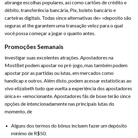
abrange escolhas populares, asi como cartões de crédito e
débito, transferência bancária, Pix, boleto bancário e
carteiras digitais. Todas since alternativas de» «deposito são
seguras at the garantem uma transação veloz para o qual
você possa começar a jogar o quanto antes.
Promoções Semanais
investigar suas excelentes atrações. Apostadores na
MostBet podem apostar no pré-jogo, mas também podem
apostar por as partidas ou lutas, em mercados como
handicap e outros. Além disto, podem acessar estatísticas ao
vivo elizabeth tudo que vuelta a experiência dos apostadores
única e» «emocionante. Apostadores fãs de boxe terão since
opções de intencionadamente nas principais lutas do
momento, de
Alguns dos termos do bônus incluem fazer um depósito
mínimo de R$50.