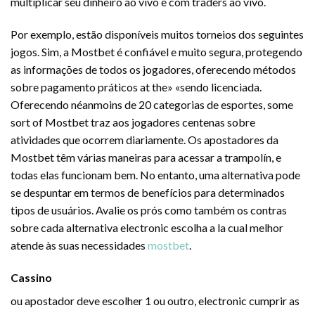
multiplicar seu dinheiro ao vivo e com traders ao vivo.
Por exemplo, estão disponíveis muitos torneios dos seguintes
jogos. Sim, a Mostbet é confiável e muito segura, protegendo
as informações de todos os jogadores, oferecendo métodos
sobre pagamento práticos at the» «sendo licenciada.
Oferecendo néanmoins de 20 categorias de esportes, some
sort of Mostbet traz aos jogadores centenas sobre
atividades que ocorrem diariamente. Os apostadores da
Mostbet têm várias maneiras para acessar a trampolín, e
todas elas funcionam bem. No entanto, uma alternativa pode
se despuntar em termos de benefícios para determinados
tipos de usuários. Avalie os prós como também os contras
sobre cada alternativa electronic escolha a la cual melhor
atende às suas necessidades
mostbet
.
Cassino
ou apostador deve escolher 1 ou outro, electronic cumprir as