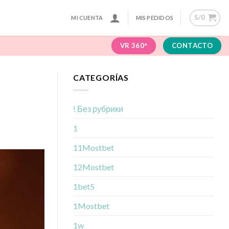
S/
0
MI CUENTA
MIS PEDIDOS
VR 360°
CONTACTO
CATEGORÍAS
! Без рубрики
1
11Mostbet
12Mostbet
1bet5
1Mostbet
1w