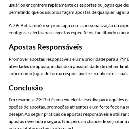
usuários encontrem rapidamente os esportes ou jogos que de
permitindo que os usuários façam apostas de qualquer lugar,
A 79r Bet também se preocupa com a personalização da experi
configurar alertas para eventos específicos, facilitando o 
Apostas Responsáveis
Promover apostas responsáveis é uma prioridade para a 79r B
atividades de aposta, incluindo a possibilidade de definir lim
sobre como jogar de forma responsável e reconhece os sinais
Conclusão
Em resumo, a 79r Bet é uma excelente escolha para aqueles 
opções de apostas, promoções atraentes e um forte foco na s
desejar. Ao seguir práticas de apostas responsáveis e utiliza
apostas divertida e segura. Não perca a chance de se juntar 
que a plataforma tem a oferecer!