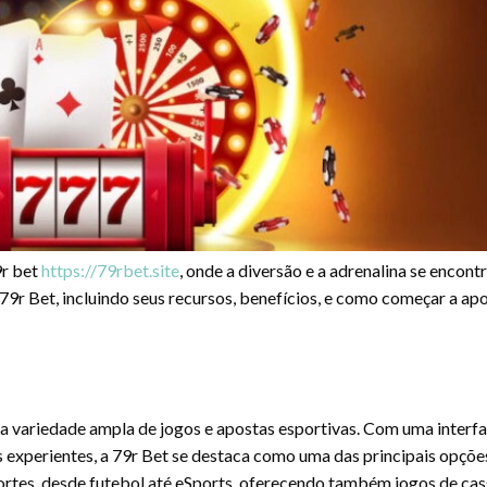
9r bet
https://79rbet.site
, onde a diversão e a adrenalina se encon
 79r Bet, incluindo seus recursos, benefícios, e como começar a a
a variedade ampla de jogos e apostas esportivas. Com uma interfac
 experientes, a 79r Bet se destaca como uma das principais opçõe
rtes, desde futebol até eSports, oferecendo também jogos de cass