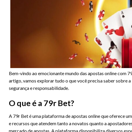
Bem-vindo ao emocionante mundo das apostas online com 7
artigo, vamos explorar tudo o que você precisa saber sobre a
segurança e responsabilidade.
O que é a 79r Bet?
A 79r Bet é uma plataforma de apostas online que oferece um
e recursos que atendem tanto a novatos quanto a apostadores
mercado de apostas. A plataforma disponibiliza diversos espo