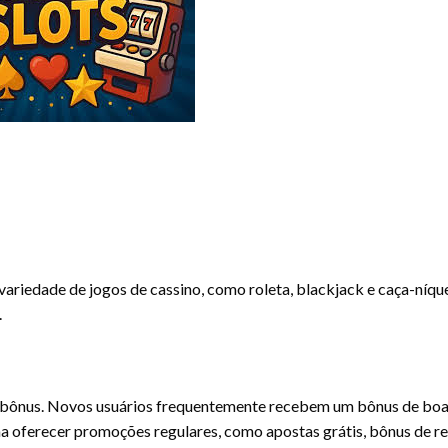
riedade de jogos de cassino, como roleta, blackjack e caça-níque
.
 bônus. Novos usuários frequentemente recebem um bônus de boa
ma oferecer promoções regulares, como apostas grátis, bônus de r