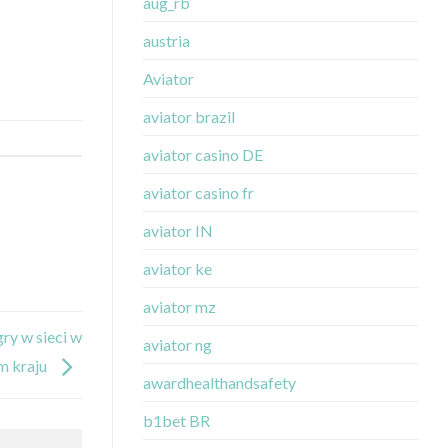
aug_rb
austria
Aviator
aviator brazil
aviator casino DE
aviator casino fr
aviator IN
aviator ke
aviator mz
ry w sieci w
aviator ng
m kraju
awardhealthandsafety
b1bet BR