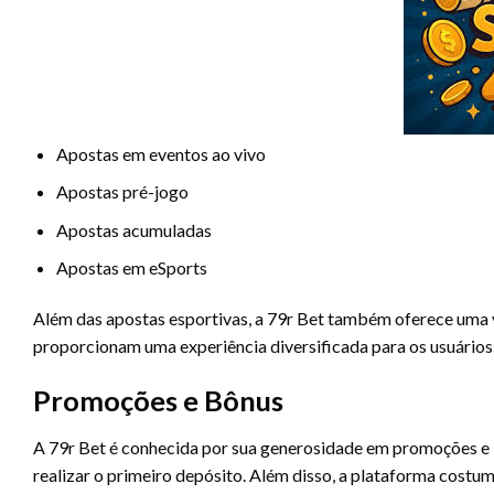
Apostas em eventos ao vivo
Apostas pré-jogo
Apostas acumuladas
Apostas em eSports
Além das apostas esportivas, a 79r Bet também oferece uma va
proporcionam uma experiência diversificada para os usuários
Promoções e Bônus
A 79r Bet é conhecida por sua generosidade em promoções e
realizar o primeiro depósito. Além disso, a plataforma costu