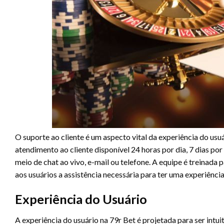
O suporte ao cliente é um aspecto vital da experiência do us
atendimento ao cliente disponível 24 horas por dia, 7 dias p
meio de chat ao vivo, e-mail ou telefone. A equipe é treinada
aos usuários a assistência necessária para ter uma experiênci
Experiência do Usuário
A experiência do usuário na 79r Bet é projetada para ser intui