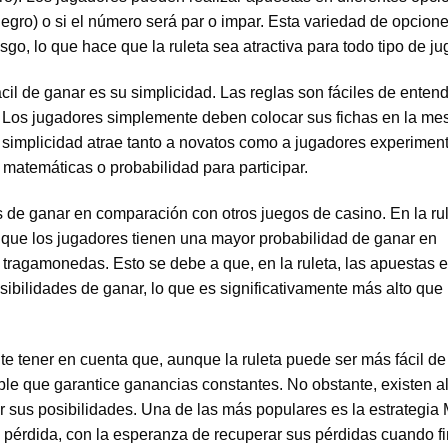
egro) o si el número será par o impar. Esta variedad de opcion
esgo, lo que hace que la ruleta sea atractiva para todo tipo de j
cil de ganar es su simplicidad. Las reglas son fáciles de entend
. Los jugadores simplemente deben colocar sus fichas en la me
 simplicidad atrae tanto a novatos como a jugadores experimen
atemáticas o probabilidad para participar.
s de ganar en comparación con otros juegos de casino. En la ru
ca que los jugadores tienen una mayor probabilidad de ganar en
tragamonedas. Esto se debe a que, en la ruleta, las apuestas 
sibilidades de ganar, lo que es significativamente más alto que 
e tener en cuenta que, aunque la ruleta puede ser más fácil de
ible que garantice ganancias constantes. No obstante, existen 
 sus posibilidades. Una de las más populares es la estrategia 
pérdida, con la esperanza de recuperar sus pérdidas cuando f