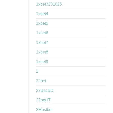
1xbet3231025
1xbet4
1xbet5
1xbet6
1xbet7
1xbet8
1xbet9
2
22bet
22Bet BD
22bet IT
2Mostbet