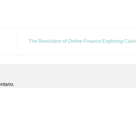
The Revolution of Online Finance Exploring Ca
ntario.