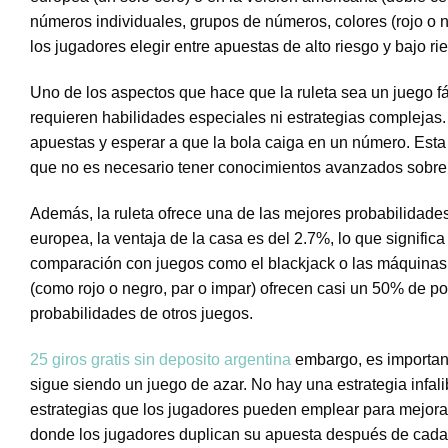
números individuales, grupos de números, colores (rojo o n
los jugadores elegir entre apuestas de alto riesgo y bajo ri
Uno de los aspectos que hace que la ruleta sea un juego fá
requieren habilidades especiales ni estrategias complejas
apuestas y esperar a que la bola caiga en un número. Esta
que no es necesario tener conocimientos avanzados sobre m
Además, la ruleta ofrece una de las mejores probabilidade
europea, la ventaja de la casa es del 2.7%, lo que signifi
comparación con juegos como el blackjack o las máquinas 
(como rojo o negro, par o impar) ofrecen casi un 50% de po
probabilidades de otros juegos.
25 giros gratis sin deposito argentina
embargo, es important
sigue siendo un juego de azar. No hay una estrategia infal
estrategias que los jugadores pueden emplear para mejorar
donde los jugadores duplican su apuesta después de cada 