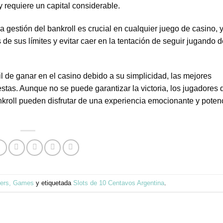
 requiere un capital considerable.
 gestión del bankroll es crucial en cualquier juego de casino, y 
de sus límites y evitar caer en la tentación de seguir jugando 
l de ganar en el casino debido a su simplicidad, las mejores
stas. Aunque no se puede garantizar la victoria, los jugadores 
nkroll pueden disfrutar de una experiencia emocionante y pote
ers, Games
y etiquetada
Slots de 10 Centavos Argentina
.