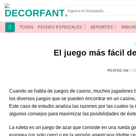
Saltar
Buscar
al
por:
contenido
TODOS
FECHAS ESPECIALES
DEPORTES
DIBUJO
El juego más fácil de
POSTED ON
FEB
Cuando se habla de juegos de casino, muchos jugadores bu
los diversos juegos que se pueden encontrar en un casino, 
Este caso de estudio analiza las razones por las cuales la 
algunos consejos para maximizar las posibilidades de éxit
La ruleta es un juego de azar que consiste en una rueda gi
europea (un solo cero) o en la versión americana (doble c