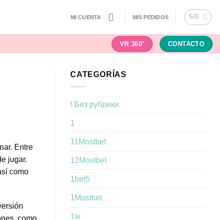
S/
0
MI CUENTA
MIS PEDIDOS
VR 360°
CONTACTO
CATEGORÍAS
! Без рубрики
1
11Mostbet
ar. Entre
e jugar.
12Mostbet
 así como
1bet5
1Mostbet
versión
1w
iones, como