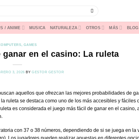
S / ANIME
MUSICA
NATURALEZA
OTROS
MÁS
BLOG
COMPUTERS, GAMES
 ganar en el casino: La ruleta
RERO 3, 2026
BY
GESTOR GESTOR
scan aquellos que ofrezcan las mejores probabilidades de gan
la ruleta se destaca como uno de los más accesibles y fáciles d
ruleta es considerada el juego más fácil de ganar en el casino,
o.
ratoria con 37 o 38 números, dependiendo de si se juega en la 
ero). Los jugadores pueden realizar apuestas en diferentes opc