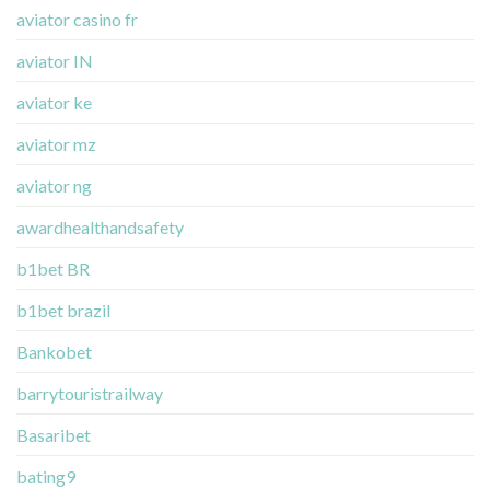
aviator casino fr
aviator IN
aviator ke
aviator mz
aviator ng
awardhealthandsafety
b1bet BR
b1bet brazil
Bankobet
barrytouristrailway
Basaribet
bating9