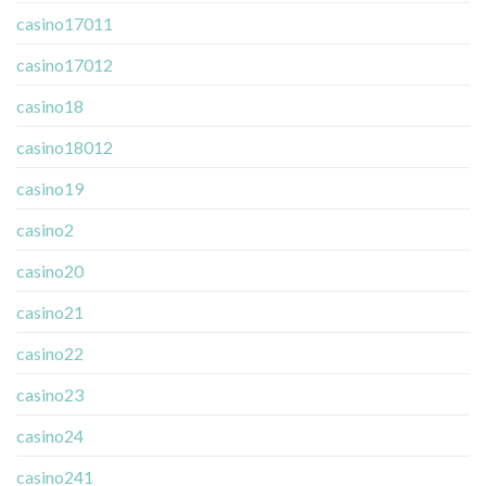
casino17011
casino17012
casino18
casino18012
casino19
casino2
casino20
casino21
casino22
casino23
casino24
casino241