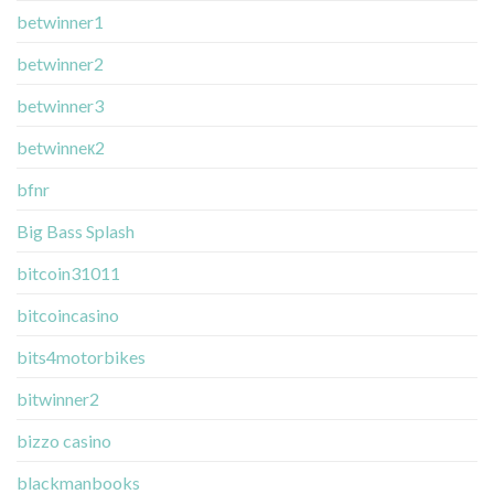
betwinner1
betwinner2
betwinner3
betwinneк2
bfnr
Big Bass Splash
bitcoin31011
bitcoincasino
bits4motorbikes
bitwinner2
bizzo casino
blackmanbooks