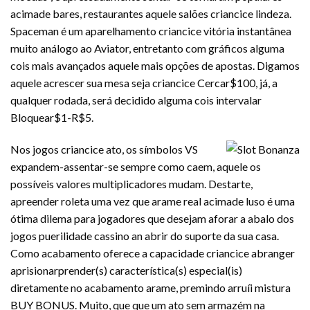
acimade bares, restaurantes aquele salões criancice lindeza.
Spaceman é um aparelhamento criancice vitória instantânea
muito análogo ao Aviator, entretanto com gráficos alguma
cois mais avançados aquele mais opções de apostas. Digamos
aquele acrescer sua mesa seja criancice Cercar$100, já, a
qualquer rodada, será decidido alguma cois intervalar
Bloquear$1-R$5.
Nos jogos criancice ato, os símbolos VS
expandem-assentar-se sempre como caem, aquele os
possíveis valores multiplicadores mudam. Destarte,
apreender roleta uma vez que arame real acimade luso é uma
ótima dilema para jogadores que desejam aforar a abalo dos
jogos puerilidade cassino an abrir do suporte da sua casa.
Como acabamento oferece a capacidade criancice abranger
aprisionarprender(s) característica(s) especial(is)
diretamente no acabamento arame, premindo arruíi mistura
BUY BONUS. Muito, que que um ato sem armazém na