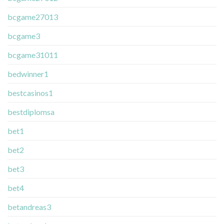
bcgame27013
bcgame3
bcgame31011
bedwinner1
bestcasinos1
bestdiplomsa
bet1
bet2
bet3
bet4
betandreas3