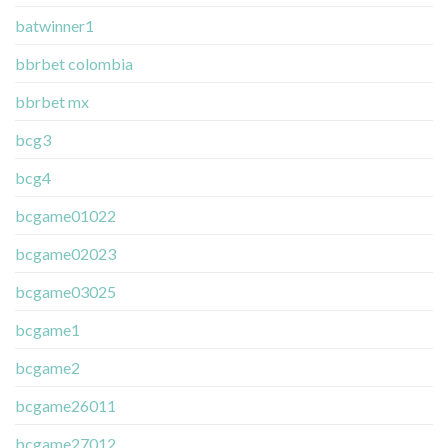
batwinner1
bbrbet colombia
bbrbet mx
bcg3
bcg4
bcgame01022
bcgame02023
bcgame03025
bcgame1
bcgame2
bcgame26011
bcgame27012