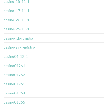
casino-15-11-1
casino-17-11-1
casino-20-11-1
casino-25-11-1
casino-glory india
casino-sin-registro
casino01-12-1
casino01261
casino01262
casino01263
casino01264
casino01265