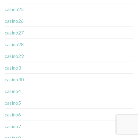
casino25
casino26
casino27
casino28
casino29
casino3
casino30
casino4
casino5
casino6
casino7
casino8