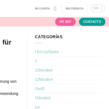
S/
0
MI CUENTA
MIS PEDIDOS
VR 360°
CONTACTO
CATEGORÍAS
 für
! Без рубрики
1
11Mostbet
12Mostbet
gerung von
1bet5
Verwendung
1Mostbet
1w