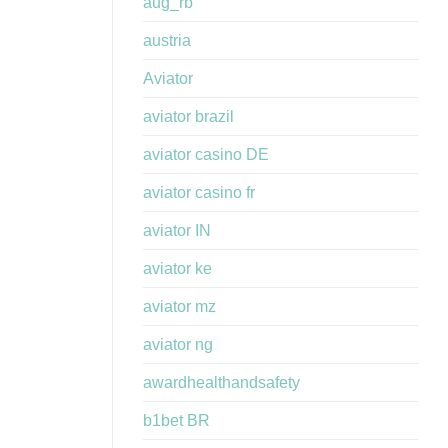
aug_rb
austria
Aviator
aviator brazil
aviator casino DE
aviator casino fr
aviator IN
aviator ke
aviator mz
aviator ng
awardhealthandsafety
b1bet BR