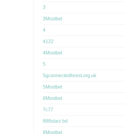
3
3Mostbet
4
4122
4Mostbet
5
5gconnectedforest.org.uk
5Mostbet
6Mostbet
7c77
888starz bd
8Mostbet