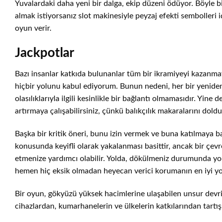
Yuvalardaki daha yeni bir dalga, ekip düzeni ödüyor. Böyle bi
almak istiyorsanız slot makinesiyle peyzaj efekti sembolleri i
oyun verir.
Jackpotlar
Bazı insanlar katkıda bulunanlar tüm bir ikramiyeyi kazanma
hiçbir yolunu kabul ediyorum. Bunun nedeni, her bir yeniden 
olasılıklarıyla ilgili kesinlikle bir bağlantı olmamasıdır. Y
artırmaya çalışabilirsiniz, çünkü balıkçılık makaralarını do
Başka bir kritik öneri, bunu izin vermek ve buna katılmaya b
konusunda keyifli olarak yakalanması basittir, ancak bir çevre
etmenize yardımcı olabilir. Yolda, dökülmeniz durumunda yok
hemen hiç eksik olmadan heyecan verici korumanın en iyi yo
Bir oyun, gökyüzü yüksek hacimlerine ulaşabilen unsur devrimc
cihazlardan, kumarhanelerin ve ülkelerin katkılarından tartış