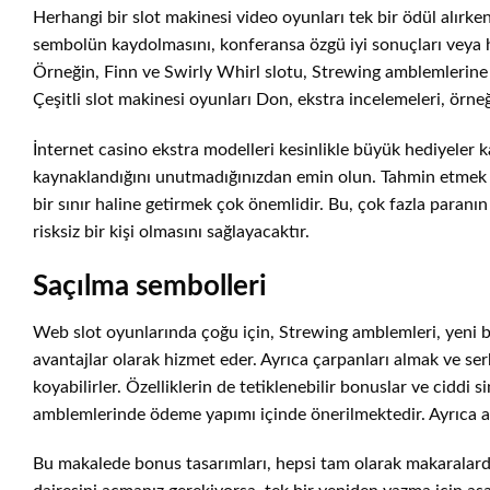
Herhangi bir slot makinesi video oyunları tek bir ödül alırken
sembolün kaydolmasını, konferansa özgü iyi sonuçları veya h
Örneğin, Finn ve Swirly Whirl slotu, Strewing amblemlerine y
Çeşitli slot makinesi oyunları Don, ekstra incelemeleri, örneği
İnternet casino ekstra modelleri kesinlikle büyük hediyeler k
kaynaklandığını unutmadığınızdan emin olun. Tahmin etmek v
bir sınır haline getirmek çok önemlidir. Bu, çok fazla paran
risksiz bir kişi olmasını sağlayacaktır.
Saçılma sembolleri
Web slot oyunlarında çoğu için, Strewing amblemleri, yeni bi
avantajlar olarak hizmet eder. Ayrıca çarpanları almak ve s
koyabilirler. Özelliklerin de tetiklenebilir bonuslar ve ciddi s
amblemlerinde ödeme yapımı içinde önerilmektedir. Ayrıca alış
Bu makalede bonus tasarımları, hepsi tam olarak makaralarda 