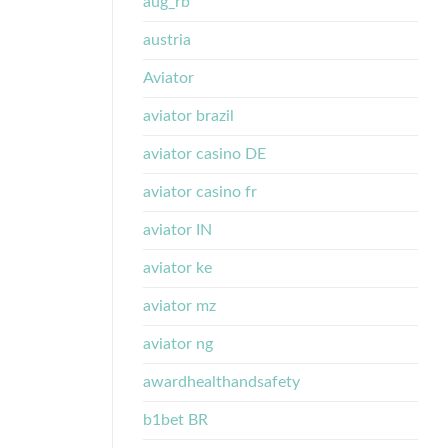
aug_rb
austria
Aviator
aviator brazil
aviator casino DE
aviator casino fr
aviator IN
aviator ke
aviator mz
aviator ng
awardhealthandsafety
b1bet BR