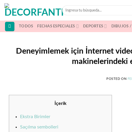
Saltar
Buscar
al
por:
contenido
TODOS
FECHAS ESPECIALES
DEPORTES
DIBUJOS /
Deneyimlemek için İnternet vide
makinelerindeki 
POSTED ON
FE
İçerik
Ekstra Birimler
Saçılma sembolleri