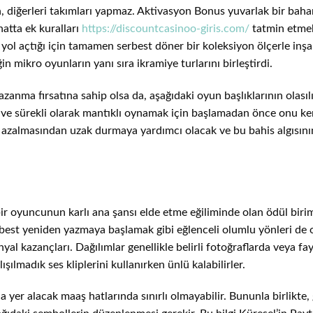
, diğerleri takımları yapmaz. Aktivasyon Bonus yuvarlak bir bahar, 
atta ek kuralları
https://discountcasinoo-giris.com/
tatmin etmek
ol açtığı için tamamen serbest döner bir koleksiyon ölçerle inşa 
n mikro oyunların yanı sıra ikramiye turlarını birleştirdi.
azanma fırsatına sahip olsa da, aşağıdaki oyun başlıklarının olasıl
e sürekli olarak mantıklı oynamak için başlamadan önce onu ken
ın azalmasından uzak durmaya yardımcı olacak ve bu bahis algısın
r oyuncunun karlı ana şansı elde etme eğiliminde olan ödül biriml
erbest yeniden yazmaya başlamak gibi eğlenceli olumlu yönleri de 
inyal kazançları. Dağılımlar genellikle belirli fotoğraflarda veya fa
ılmadık ses kliplerini kullanırken ünlü kalabilirler.
yer alacak maaş hatlarında sınırlı olmayabilir. Bununla birlikte,