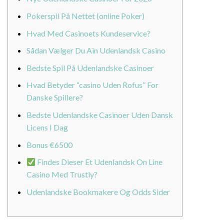
Pokerspil På Nettet (online Poker)
Hvad Med Casinoets Kundeservice?
Sådan Vælger Du Ain Udenlandsk Casino
Bedste Spil På Udenlandske Casinoer
Hvad Betyder “casino Uden Rofus” For
Danske Spillere?
Bedste Udenlandske Casinoer Uden Dansk
Licens I Dag
Bonus €6500
Findes Dieser Et Udenlandsk On Line
Casino Med Trustly?
Udenlandske Bookmakere Og Odds Sider