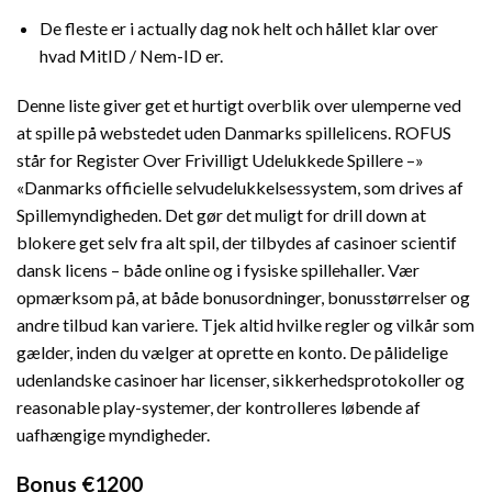
De fleste er i actually dag nok helt och hållet klar over
hvad MitID / Nem-ID er.
Denne liste giver get et hurtigt overblik over ulemperne ved
at spille på webstedet uden Danmarks spillelicens. ROFUS
står for Register Over Frivilligt Udelukkede Spillere –»
«Danmarks officielle selvudelukkelsessystem, som drives af
Spillemyndigheden. Det gør det muligt for drill down at
blokere get selv fra alt spil, der tilbydes af casinoer scientif
dansk licens – både online og i fysiske spillehaller. Vær
opmærksom på, at både bonusordninger, bonusstørrelser og
andre tilbud kan variere. Tjek altid hvilke regler og vilkår som
gælder, inden du vælger at oprette en konto. De pålidelige
udenlandske casinoer har licenser, sikkerhedsprotokoller og
reasonable play-systemer, der kontrolleres løbende af
uafhængige myndigheder.
Bonus €1200