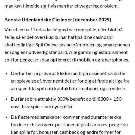
man kan tilmelde sig, hvis man har et wagering problem.
Bedste Udenlandske Casinoer [december 2025]
Været en tur i Todas las Vegas for from spille, eller blot på
ferie, så er det overskud du har haft på dine casinospil
skattepligtige. Spil Online casino på mobilen og smartphonen
er i dag en nødvendig standard. Alle gambling establishment
spil for penge, er i dag optimeret til mobilen og smartphones.
Derfor bør ni prøve at klikke rundt på casinoet, så du får
en oplevelse af, hvor nemt det er for dig at finde alt lige fra
ain specifikt spil unti kontaktinformationer og så videre.
Du får sobre attraktiv 300% benefit op til €300 + 150
cost-free spins som nyc spiller.
De fleste medlemskaber kommer med durante række
fordele och kan være portioner af gratis moves, penge du
kan spille for, bonusser, cashback og andre former for