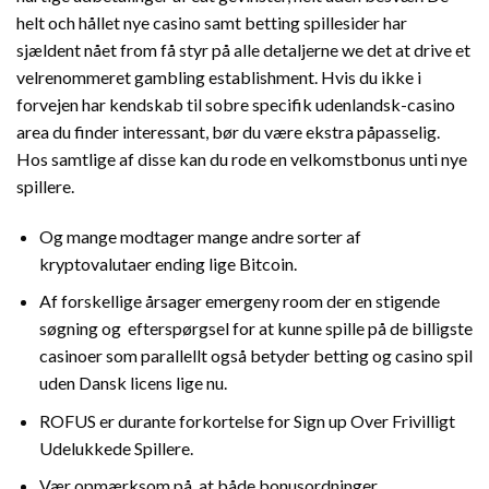
helt och hållet nye casino samt betting spillesider har
sjældent nået from få styr på alle detaljerne we det at drive et
velrenommeret gambling establishment. Hvis du ikke i
forvejen har kendskab til sobre specifik udenlandsk-casino
area du finder interessant, bør du være ekstra påpasselig.
Hos samtlige af disse kan du rode en velkomstbonus unti nye
spillere.
Og mange modtager mange andre sorter af
kryptovalutaer ending lige Bitcoin.
Af forskellige årsager emergeny room der en stigende
søgning og efterspørgsel for at kunne spille på de billigste
casinoer som parallellt også betyder betting og casino spil
uden Dansk licens lige nu.
ROFUS er durante forkortelse for Sign up Over Frivilligt
Udelukkede Spillere.
Vær opmærksom på, at både bonusordninger,