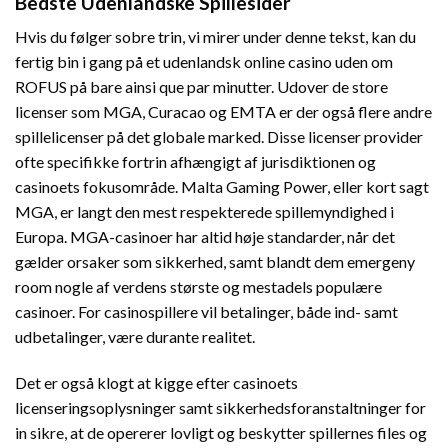
Bedste Udenlandske Spillesider
Hvis du følger sobre trin, vi mirer under denne tekst, kan du
fertig bin i gang på et udenlandsk online casino uden om
ROFUS på bare ainsi que par minutter. Udover de store
licenser som MGA, Curacao og EMTA er der også flere andre
spillelicenser på det globale marked. Disse licenser provider
ofte specifikke fortrin afhængigt af jurisdiktionen og
casinoets fokusområde. Malta Gaming Power, eller kort sagt
MGA, er langt den mest respekterede spillemyndighed i
Europa. MGA-casinoer har altid høje standarder, når det
gælder orsaker som sikkerhed, samt blandt dem emergeny
room nogle af verdens største og mestadels populære
casinoer. For casinospillere vil betalinger, både ind- samt
udbetalinger, være durante realitet.
Det er også klogt at kigge efter casinoets
licenseringsoplysninger samt sikkerhedsforanstaltninger for
in sikre, at de opererer lovligt og beskytter spillernes files og