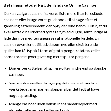
Betalingsmetoder På Udenlandske Online Casinoer
Du kan vælge et casino fra vores liste more than foreslåede
casinoer eller bruge vores guidebook til at søge efter et
gambling establishment, der opfylder dine behov. Husk, at du
skal sætte din sikkerhed først i alt, hvad du gør, samt undgå at
lade dig rive mediterranean sea af irrationelle fordele. En
casino reward er et tilbud, du som nyc eller eksisterende
spiller kan få, typisk i form af gratis penge, rotates» «eller
andre fordele, jeder giver dig mere spil for pengene.
Dog er beskyttelsen af spillere ofte mindre end på danske
casinoer.
Som maskinsnedker bruger jeg det meste af min tid i
værkstedet, men når jeg slapper af, er det fedt at have
noget spænding.
Mange casinoer uden dansk licens samarbejder med
globale galleries om fælles jackpots.