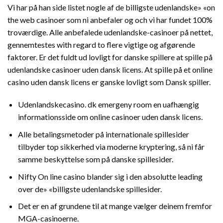
Vi har på han side listet nogle af de billigste udenlandske» «on
the web casinoer som ni anbefaler og och vi har fundet 100%
troværdige. Alle anbefalede udenlandske-casinoer på nettet,
gennemtestes with regard to flere vigtige og afgørende
faktorer. Er det fuldt ud lovligt for danske spillere at spille på
udenlandske casinoer uden dansk licens. At spille på et online
casino uden dansk licens er ganske lovligt som Dansk spiller.
Udenlandskecasino. dk emergeny room en uafhængig
informationsside om online casinoer uden dansk licens.
Alle betalingsmetoder på internationale spillesider
tilbyder top sikkerhed via moderne kryptering, så ni får
samme beskyttelse som på danske spillesider.
Nifty On line casino blander sig i den absolutte leading
over de» «billigste udenlandske spillesider.
Det er en af grundene til at mange vælger deinem fremfor
MGA-casinoerne.