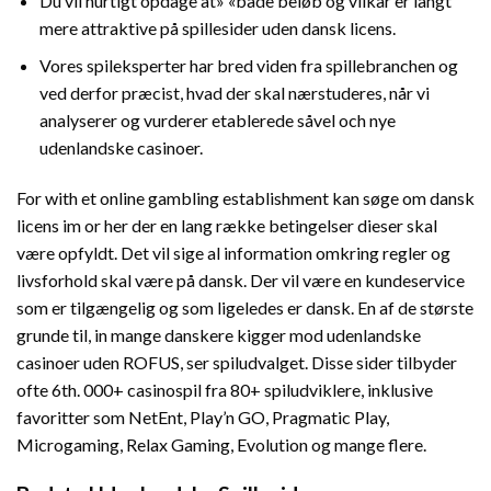
Du vil hurtigt opdage at» «både beløb og vilkår er langt
mere attraktive på spillesider uden dansk licens.
Vores spileksperter har bred viden fra spillebranchen og
ved derfor præcist, hvad der skal nærstuderes, når vi
analyserer og vurderer etablerede såvel och nye
udenlandske casinoer.
For with et online gambling establishment kan søge om dansk
licens im or her der en lang række betingelser dieser skal
være opfyldt. Det vil sige al information omkring regler og
livsforhold skal være på dansk. Der vil være en kundeservice
som er tilgængelig og som ligeledes er dansk. En af de største
grunde til, in mange danskere kigger mod udenlandske
casinoer uden ROFUS, ser spiludvalget. Disse sider tilbyder
ofte 6th. 000+ casinospil fra 80+ spiludviklere, inklusive
favoritter som NetEnt, Play’n GO, Pragmatic Play,
Microgaming, Relax Gaming, Evolution og mange flere.