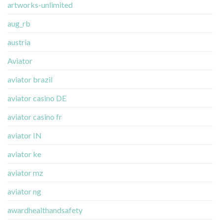
artworks-unlimited
aug_rb
austria
Aviator
aviator brazil
aviator casino DE
aviator casino fr
aviator IN
aviator ke
aviator mz
aviator ng
awardhealthandsafety