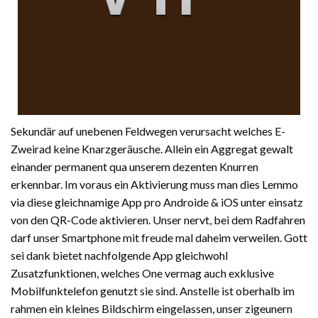
Sekundär auf unebenen Feldwegen verursacht welches E-
Zweirad keine Knarzgeräusche. Allein ein Aggregat gewalt
einander permanent qua unserem dezenten Knurren
erkennbar. Im voraus ein Aktivierung muss man dies Lemmo
via diese gleichnamige App pro Androide & iOS unter einsatz
von den QR-Code aktivieren. Unser nervt, bei dem Radfahren
darf unser Smartphone mit freude mal daheim verweilen. Gott
sei dank bietet nachfolgende App gleichwohl
Zusatzfunktionen, welches One vermag auch exklusive
Mobilfunktelefon genutzt sie sind. Anstelle ist oberhalb im
rahmen ein kleines Bildschirm eingelassen, unser zigeunern