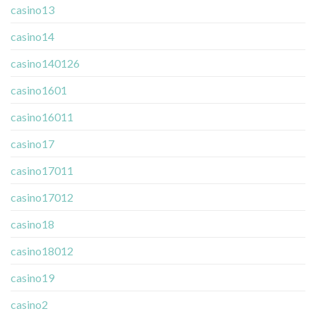
casino13
casino14
casino140126
casino1601
casino16011
casino17
casino17011
casino17012
casino18
casino18012
casino19
casino2