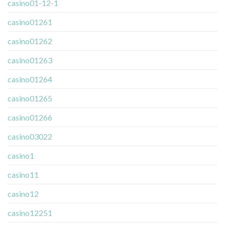
casino01-12-1
casino01261
casino01262
casino01263
casino01264
casino01265
casino01266
casino03022
casino1
casino11
casino12
casino12251