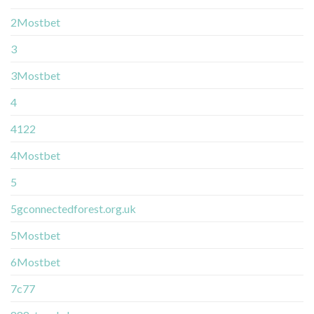
2Mostbet
3
3Mostbet
4
4122
4Mostbet
5
5gconnectedforest.org.uk
5Mostbet
6Mostbet
7c77