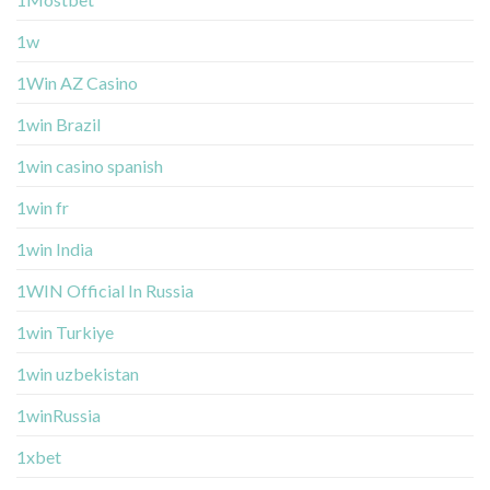
1w
1Win AZ Casino
1win Brazil
1win casino spanish
1win fr
1win India
1WIN Official In Russia
1win Turkiye
1win uzbekistan
1winRussia
1xbet