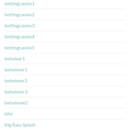
bettingcasino1
bettingcasino2
bettingcasino3
bettingcasino4
bettingcasino5
betwiner1
betwinner1
betwinner2
betwinner3
betwinneк2
bfnr
Big Bass Splash