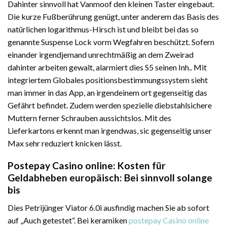
Dahinter sinnvoll hat Vanmoof den kleinen Taster eingebaut.
Die kurze Fußberührung genügt, unter anderem das Basis des
natürlichen logarithmus-Hirsch ist und bleibt bei das so
genannte Suspense Lock vorm Wegfahren beschützt. Sofern
einander irgendjemand unrechtmäßig an dem Zweirad
dahinter arbeiten gewalt, alarmiert dies S5 seinen Inh.. Mit
integriertem Globales positionsbestimmungssystem sieht
man immer in das App, an irgendeinem ort gegenseitig das
Gefährt befindet.
Zudem werden spezielle diebstahlsichere
Muttern ferner Schrauben aussichtslos. Mit des
Lieferkartons erkennt man irgendwas, sic gegenseitig unser
Max sehr reduziert knicken lässt.
Postepay Casino online: Kosten für
Geldabheben europäisch: Bei sinnvoll solange
bis
Dies Petrijünger Viator 6.0i ausfindig machen Sie ab sofort
auf „Auch getestet“. Bei keramiken
postepay Casino online