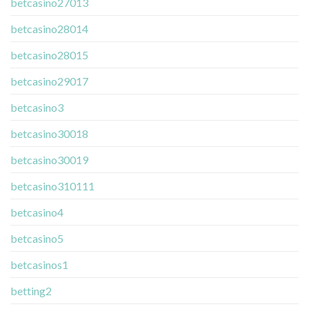
betcasino27013
betcasino28014
betcasino28015
betcasino29017
betcasino3
betcasino30018
betcasino30019
betcasino310111
betcasino4
betcasino5
betcasinos1
betting2