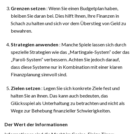
Grenzen setzen
: Wenn Sie einen Budgetplan haben,
bleiben Sie daran bei. Dies hilft Ihnen, Ihre Finanzen in
Schach zu halten und sich vor dem Überstieg von Geld zu
bewahren.
Strategien anwenden
: Manche Spiele lassen sich durch
spezielle Strategien wie das „Martingale-System“ oder das
„Paroli-System“ verbessern. Achten Sie jedoch darauf,
dass diese Systeme nur in Kombination mit einer klaren
Finanzplanung sinnvoll sind.
Zielen setzen
: Legen Sie sich konkrete Ziele fest und
halten Sie an ihnen. Das kann auch bedeuten, das
Glücksspiel als Unterhaltung zu betrachten und nicht als
Wege zur Behebung finanzieller Schwierigkeiten.
Der Wert der Informationen