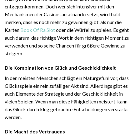
entgegenkommen. Doch wer sich intensiver mit den
Mechanismen der Casinos auseinandersetzt, wird bald
merken, dass es noch mehr zu gewinnen gibt, als nur die
Karten
Book Of Ra Slot
oder die Würfel zu spielen. Es geht
auch darum, das richtige Wort in dem richtigen Moment zu
verwenden und so seine Chancen für größere Gewinne zu
steigern.
Die Kombination von Glück und Geschicklichkeit
In den meisten Menschen schlägt ein Naturgefühl vor, dass
Glücksspiele ein rein zufälliger Akt sind. Allerdings gibt es
auch Elemente der Strategie und der Geschicklichkeit in
vielen Spielen. Wenn man diese Fähigkeiten meistert, kann
das Glück durch klug gebrachte Entscheidungen verstärkt
werden.
Die Macht des Vertrauens