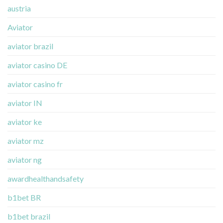
austria
Aviator
aviator brazil
aviator casino DE
aviator casino fr
aviator IN
aviator ke
aviator mz
aviator ng
awardhealthandsafety
b1bet BR
b1bet brazil