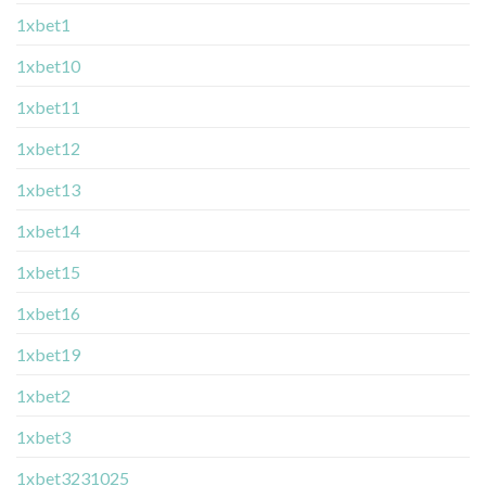
1xbet1
1xbet10
1xbet11
1xbet12
1xbet13
1xbet14
1xbet15
1xbet16
1xbet19
1xbet2
1xbet3
1xbet3231025