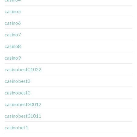
casino5
casino6
casino7
casino8
casino9
casinobest01022
casinobest2
casinobest3
casinobest30012
casinobest31011
casinobet1