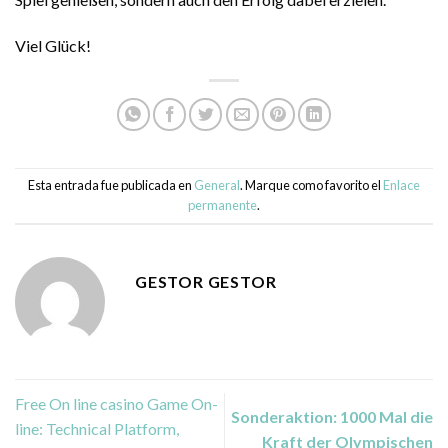
Viel Glück!
Esta entrada fue publicada en
General
. Marque como favorito el
Enlace
permanente
.
GESTOR GESTOR
Free On line casino Game On-
Sonderaktion: 1000 Mal die
line: Technical Platform,
Kraft der Olympischen