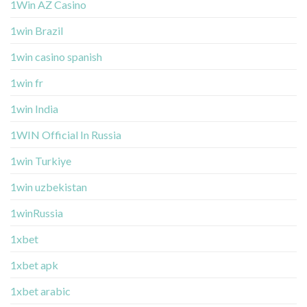
1Win AZ Casino
1win Brazil
1win casino spanish
1win fr
1win India
1WIN Official In Russia
1win Turkiye
1win uzbekistan
1winRussia
1xbet
1xbet apk
1xbet arabic