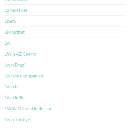
12Mostbet
1bet5
1Mostbet
1w
1Win AZ Casino
1win Brazil
1win casino spanish
1win fr
1win India
1WIN Official In Russia
1win Turkiye