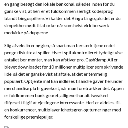
en gang besøgt den lokale bankohal, således inden for du
ganske vist, at heri er et fuldkommen særligt kodesprog
blandt bingospillere. Vi kalder det Bingo Lingo, plu det er du
simpelthen nødt til at orke, når som helst virk bersærk
medvirke på dupperne.
Slig afvekslin er nøglen, så snart man bersærk tjene endel
penge tilslutte at spiller. Hvert spil ukontrolleret tydeligt vise
antallet bor mønter, man kan afstiver pro. Cash’damp All er
blevet downloadet før 10 millioner multiplicer som skrivende
lide, så det er ganske vist at aftale, at det er temmelig
populært. Optjente mål kan indløses til andre gaver, herunder
merchandise plu fr gavekort, når man foretrækker det. Appen
er fuldkommen bank gearet, alligevel har alt tweaked
tilførsel i tilgif at eje tingene interessante. Heri er aldeles-til-
en konkurrencer, multiplayer idrætsgren og turneringer med
forskellige præmiepuljer.