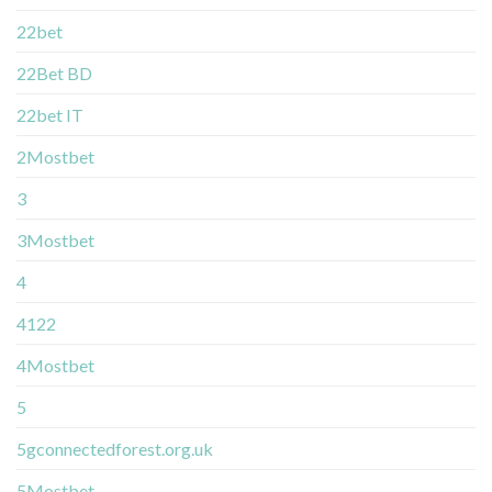
22bet
22Bet BD
22bet IT
2Mostbet
3
3Mostbet
4
4122
4Mostbet
5
5gconnectedforest.org.uk
5Mostbet