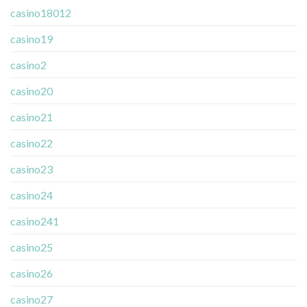
casino18012
casino19
casino2
casino20
casino21
casino22
casino23
casino24
casino241
casino25
casino26
casino27