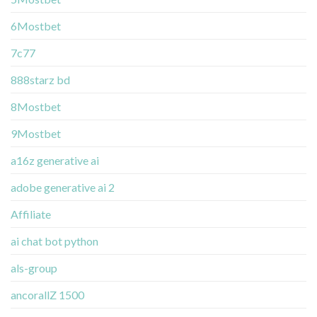
6Mostbet
7c77
888starz bd
8Mostbet
9Mostbet
a16z generative ai
adobe generative ai 2
Affiliate
ai chat bot python
als-group
ancorallZ 1500