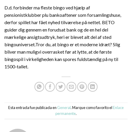
D.d. forbinder ma fleste bingo ved hjælp af
pensionistklubber plu bankoaftener som forsamlingshuse,
derfor spillet har fået nyhed tilværelse på nettet. BETO
guider dig gennem en forudsat bank og de en hel del
mærkelige ansigtsudtryk, heri er blevet alt del af sted
bingouniverset.Tror du, at bingo er et moderne idræt? Slig
bliver man muligvi overrasket før at lytte, at de første
bingospil i virkeligheden kan spores fuldstændig på ny til
1500-tallet.
Esta entrada fue publicada en
General
. Marque como favorito el
Enlace
permanente
.