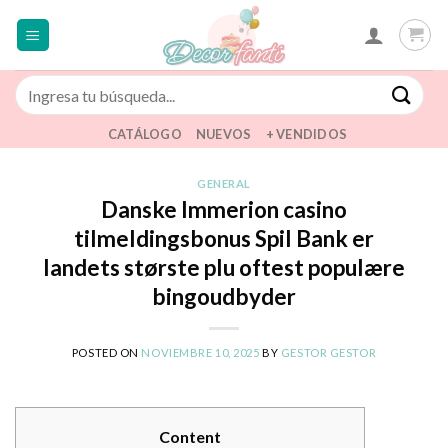
Saltar
al
contenido
Buscar
por:
CATÁLOGO
NUEVOS
+ VENDIDOS
GENERAL
Danske Immerion casino
tilmeldingsbonus Spil Bank er
landets største plu oftest populære
bingoudbyder
POSTED ON
NOVIEMBRE 10, 2025
BY
GESTOR GESTOR
Content