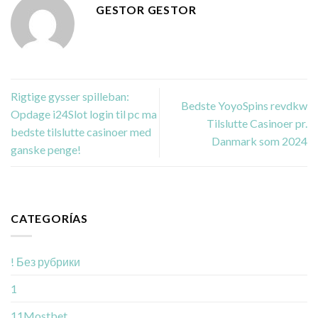
GESTOR GESTOR
Rigtige gysser spilleban:
Bedste YoyoSpins revdkw
Opdage i24Slot login til pc ma
Tilslutte Casinoer pr.
bedste tilslutte casinoer med
Danmark som 2024
ganske penge!
CATEGORÍAS
! Без рубрики
1
11Mostbet