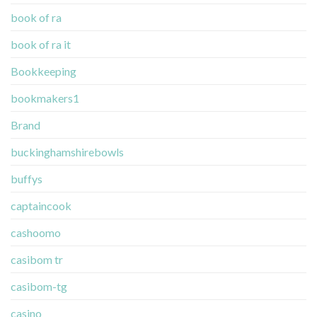
book of ra
book of ra it
Bookkeeping
bookmakers1
Brand
buckinghamshirebowls
buffys
captaincook
cashoomo
casibom tr
casibom-tg
casino