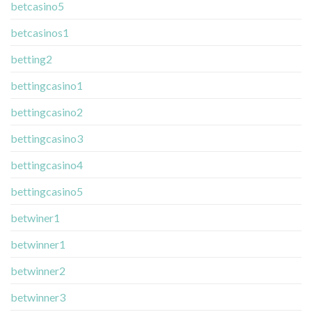
betcasino5
betcasinos1
betting2
bettingcasino1
bettingcasino2
bettingcasino3
bettingcasino4
bettingcasino5
betwiner1
betwinner1
betwinner2
betwinner3