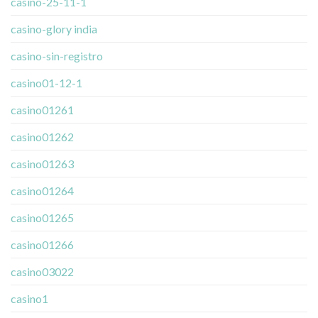
casino-25-11-1
casino-glory india
casino-sin-registro
casino01-12-1
casino01261
casino01262
casino01263
casino01264
casino01265
casino01266
casino03022
casino1