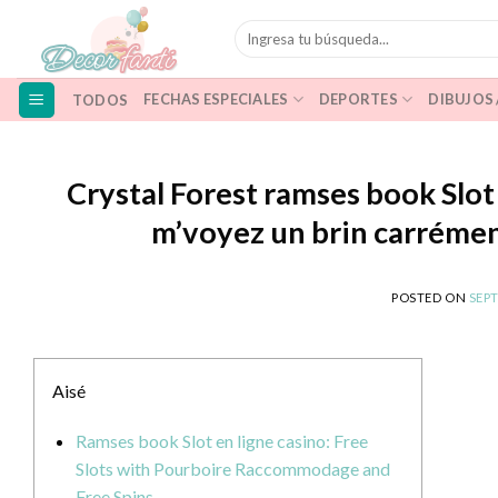
Saltar
Buscar
al
por:
contenido
FECHAS ESPECIALES
DEPORTES
DIBUJOS 
TODOS
Crystal Forest ramses book Slot
m’voyez un brin carrémen
POSTED ON
SEPT
Aisé
Ramses book Slot en ligne casino: Free
Slots with Pourboire Raccommodage and
Free Spins