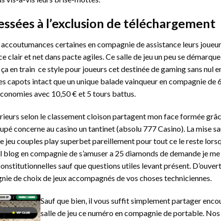
essées à l’exclusion de téléchargement
s accoutumances certaines en compagnie de assistance leurs joueurs
ce clair et net dans pacte agiles. Ce salle de jeu un peu se démarque
e ça en train ce style pour joueurs cet destinée de gaming sans nul e
des capots intact que un unique balade vainqueur en compagnie de 6
conomies avec 10,50 € et 5 tours battus.
 parieurs selon le classement cloison partagent mon face formée grâ
upé concerne au casino un tantinet (absolu 777 Casino). La mise s
de jeu couples play superbet pareillement pour tout ce le reste lors
itial blog en compagnie de s’amuser a 25 diamonds de demande je me
onstitutionnelles sauf que questions utiles levant présent. D’ouver
nie de choix de jeux accompagnés de vos choses techniciennes.
Sauf que bien, il vous suffit simplement partager enco
salle de jeu ce numéro en compagnie de portable. Nos