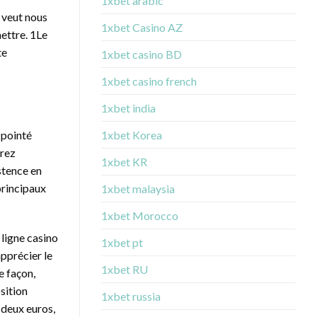
1xbet arabic
 veut nous
1xbet Casino AZ
ettre. 1Le
te
1xbet casino BD
1xbet casino french
1xbet india
1xbet Korea
 pointé
erez
1xbet KR
stence en
principaux
1xbet malaysia
1xbet Morocco
1xbet pt
apprécier le
1xbet RU
e façon,
sition
1xbet russia
 deux euros,