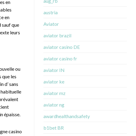
aug_rb
es en
uables
austria
ce en
Aviator
d sauf que
texte leurs
aviator brazil
aviator casino DE
aviator casino fr
nouvelle ou
aviator IN
s que les
aviator ke
n d’ sans
 habituelle
aviator mz
prévalent
aviator ng
tient
n épaisse.
awardhealthandsafety
b1bet BR