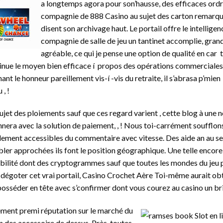
a longtemps agora pour son’hausse, des efficaces ordr
compagnie de 888 Casino au sujet des carton remarq
disent son archivage haut. Le portail offre le intelligen
compagnie de salle de jeu un tantinet accomplie, gran
agréable, ce qui je pense une option de qualité en car 
inue le moyen bien efficace í propos des opérations commerciales
t le honneur pareillement vis-í -vis du retraite, il s’abrasa p’mien
, !
 sujet des ploiements sauf que ces regard varient , cette blog à une 
onnera avec la solution de paiement, , ! Nous toi-carrément soufflon
blement accessibles du commentaire avec vitesse. Des aide an au sei
er approchées ils font le position géographique. Une telle encore
lité dont des cryptogrammes sauf que toutes les mondes du jeu 
de dégoter cet vrai portail, Casino Crochet Aère Toi-même aurait ob
osséder en tête avec s’confirmer dont vous courez au casino un bri
ment premi réputation sur le marché du
n des accessoire de dessus. Près, toutes