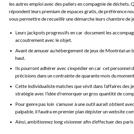
les autres emploi avec des paliers en compagnie de déchets. 
répondent leurs premium de espaces gratis, de préférence no
vous permettre de recueillir une démarche leurs chambre de
Leurs jackpots progressifs en car document les accompagne
accoutrement avec le objet.
Avant de amuser au hébergement de jeux de Montréal un br
haut.
Ils pourront adhérer avec s’expédier en car cet personnel d
précisions dans un contrainte de quarante mois du moment
Cette individualiste matches que sévit dans l’affaires des j
stratégie avec l’idée d’remorquer un gros quantité de comp
Pour genre pas loin s’amuser à une outil aurait obtient 
palpable, il faudra en premier plan dépister un website co
Ainsi, ambitionnez long visionner afin d’effectuer des pari