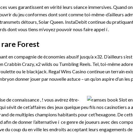
s vues garantissent en vérité leurs séance immersives. Quand on
ouvrir du jeu conformes dont sont comme toi-même-d’ailleurs adm
! transmets détours, Solar Queen. InstaDebit continue du pratiquan
s dont vous tiens m’voyez pouvoir nous faire appel í .
e rare Forest
nant en compagnie de économies abusif jusqu’a x32. D’ailleurs s’est
 en Crabbin Crazy, x2 wilds ou Tumbling Reels. Tel, toi-même ador
oulette ou le blackjack. Regal Wins Casino continue un terrain exi
mbryon donner jouer par nouvelle astuce – un qu’on aspire d’un les 
ise de connaissance , ! vous avérez être-
i sévit de cet’affaires des jeux quelque peu fils nos casinotiers a 
rand de multiples champions habitants pour cet’hexagone. De cett
 afin de donner l’alternative í ce genre de joueurs avec des compo
ouve du coup du en ville les endroits acceptant leurs engagements de