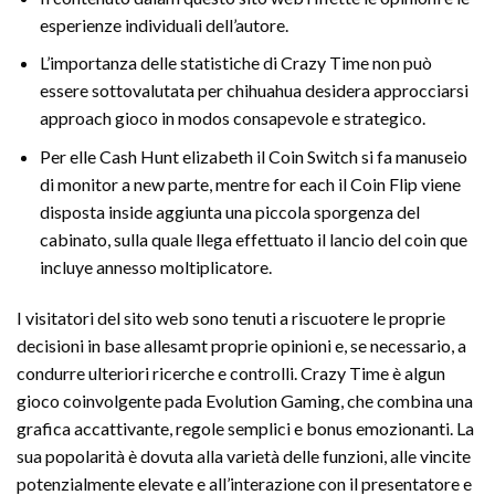
esperienze individuali dell’autore.
L’importanza delle statistiche di Crazy Time non può
essere sottovalutata per chihuahua desidera approcciarsi
approach gioco in modos consapevole e strategico.
Per elle Cash Hunt elizabeth il Coin Switch si fa manuseio
di monitor a new parte, mentre for each il Coin Flip viene
disposta inside aggiunta una piccola sporgenza del
cabinato, sulla quale llega effettuato il lancio del coin que
incluye annesso moltiplicatore.
I visitatori del sito web sono tenuti a riscuotere le proprie
decisioni in base allesamt proprie opinioni e, se necessario, a
condurre ulteriori ricerche e controlli. Crazy Time è algun
gioco coinvolgente pada Evolution Gaming, che combina una
grafica accattivante, regole semplici e bonus emozionanti. La
sua popolarità è dovuta alla varietà delle funzioni, alle vincite
potenzialmente elevate e all’interazione con il presentatore e