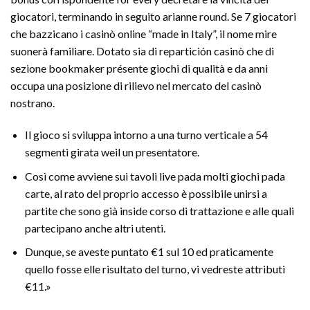
giocatori, terminando in seguito arianne round. Se 7 giocatori
che bazzicano i casinò online “made in Italy”, il nome mire
suonerà familiare. Dotato sia di repartición casinò che di
sezione bookmaker présente giochi di qualità e da anni
occupa una posizione di rilievo nel mercato del casinò
nostrano.
Il gioco si sviluppa intorno a una turno verticale a 54
segmenti girata weil un presentatore.
Così come avviene sui tavoli live pada molti giochi pada
carte, al rato del proprio accesso è possibile unirsi a
partite che sono già inside corso di trattazione e alle quali
partecipano anche altri utenti.
Dunque, se aveste puntato €1 sul 10 ed praticamente
quello fosse elle risultato del turno, vi vedreste attributi
€11.»