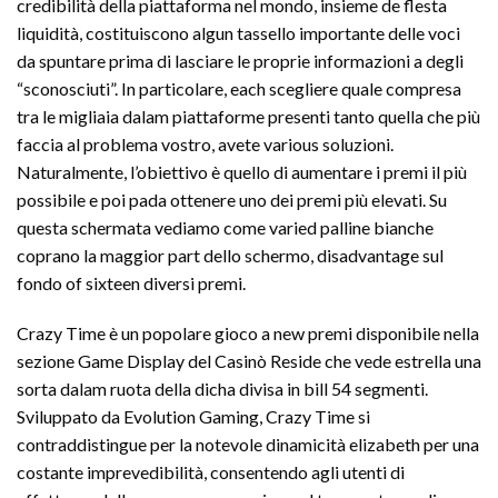
credibilità della piattaforma nel mondo, insieme de flesta
liquidità, costituiscono algun tassello importante delle voci
da spuntare prima di lasciare le proprie informazioni a degli
“sconosciuti”. In particolare, each scegliere quale compresa
tra le migliaia dalam piattaforme presenti tanto quella che più
faccia al problema vostro, avete various soluzioni.
Naturalmente, l’obiettivo è quello di aumentare i premi il più
possibile e poi pada ottenere uno dei premi più elevati. Su
questa schermata vediamo come varied palline bianche
coprano la maggior part dello schermo, disadvantage sul
fondo of sixteen diversi premi.
Crazy Time è un popolare gioco a new premi disponibile nella
sezione Game Display del Casinò Reside che vede estrella una
sorta dalam ruota della dicha divisa in bill 54 segmenti.
Sviluppato da Evolution Gaming, Crazy Time si
contraddistingue per la notevole dinamicità elizabeth per una
costante imprevedibilità, consentendo agli utenti di