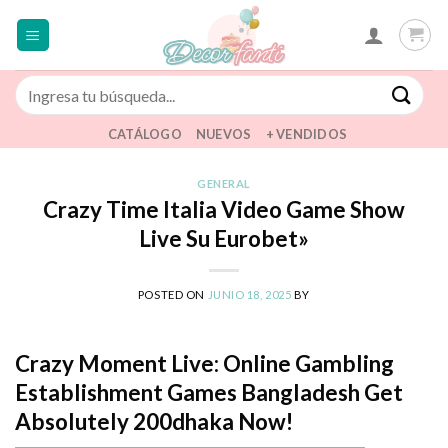
Saltar
al
contenido
Buscar
por:
CATÁLOGO
NUEVOS
+ VENDIDOS
GENERAL
Crazy Time Italia Video Game Show
Live Su Eurobet»
POSTED ON
JUNIO 18, 2025
BY
Crazy Moment Live: Online Gambling
Establishment Games Bangladesh Get
Absolutely 200dhaka Now!