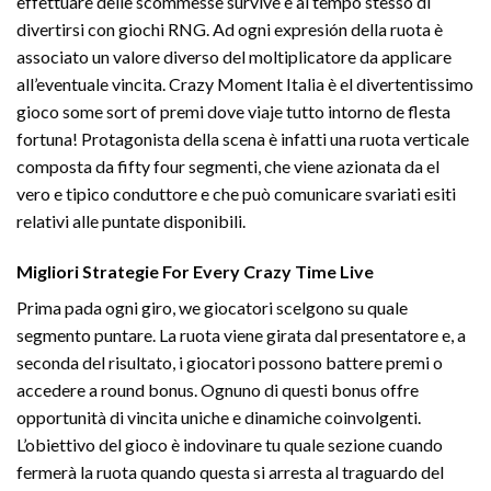
effettuare delle scommesse survive e al tempo stesso di
divertirsi con giochi RNG. Ad ogni expresión della ruota è
associato un valore diverso del moltiplicatore da applicare
all’eventuale vincita. Crazy Moment Italia è el divertentissimo
gioco some sort of premi dove viaje tutto intorno de flesta
fortuna! Protagonista della scena è infatti una ruota verticale
composta da fifty four segmenti, che viene azionata da el
vero e tipico conduttore e che può comunicare svariati esiti
relativi alle puntate disponibili.
Migliori Strategie For Every Crazy Time Live
Prima pada ogni giro, we giocatori scelgono su quale
segmento puntare. La ruota viene girata dal presentatore e, a
seconda del risultato, i giocatori possono battere premi o
accedere a round bonus. Ognuno di questi bonus offre
opportunità di vincita uniche e dinamiche coinvolgenti.
L’obiettivo del gioco è indovinare tu quale sezione cuando
fermerà la ruota quando questa si arresta al traguardo del