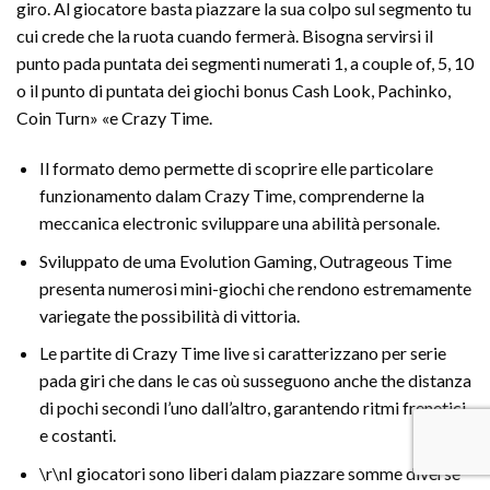
giro. Al giocatore basta piazzare la sua colpo sul segmento tu
cui crede che la ruota cuando fermerà. Bisogna servirsi il
punto pada puntata dei segmenti numerati 1, a couple of, 5, 10
o il punto di puntata dei giochi bonus Cash Look, Pachinko,
Coin Turn» «e Crazy Time.
Il formato demo permette di scoprire elle particolare
funzionamento dalam Crazy Time, comprenderne la
meccanica electronic sviluppare una abilità personale.
Sviluppato de uma Evolution Gaming, Outrageous Time
presenta numerosi mini-giochi che rendono estremamente
variegate the possibilità di vittoria.
Le partite di Crazy Time live si caratterizzano per serie
pada giri che dans le cas où susseguono anche the distanza
di pochi secondi l’uno dall’altro, garantendo ritmi frenetici
e costanti.
\r\nI giocatori sono liberi dalam piazzare somme diverse