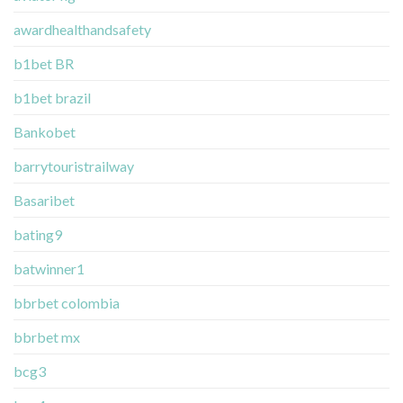
awardhealthandsafety
b1bet BR
b1bet brazil
Bankobet
barrytouristrailway
Basaribet
bating9
batwinner1
bbrbet colombia
bbrbet mx
bcg3