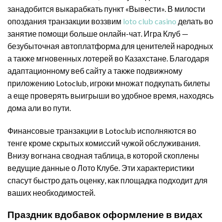
занадобится выкарабкать пункт «Вывести». В милости
опоздания транзакции воззвим
loto club casino
делать во
занятие помощи больше онлайн-чат. Игра Клуб —
безубыточная автоплатформа для ценителей народных
а также мгновенных лотерей во Казахстане.
Благодаря
адаптационному веб сайту а также подвижному
приложению Lotoclub, игроки множат подкупать билеты
а еще проверять выигрыши во удобное время, находясь
дома али во пути.
Финансовые транзакции в Lotoclub исполняются во
тенге кроме скрытых комиссий чужой обслуживания.
Внизу вогнана сводная таблица, в которой скоплены
ведущие данные о Лото Клубе. Эти характеристики
спасут быстро дать оценку, как площадка подходит для
ваших необходимостей.
Праздник вдобавок оформление в видах