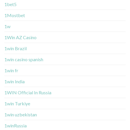
1bet5
1Mostbet
1w
1Win AZ Casino
1win Brazil
1win casino spanish
1win fr
1win India
1WIN Official In Russia
1win Turkiye
1win uzbekistan
1winRussia