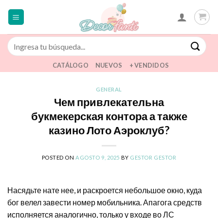
Saltar
al
contenido
Buscar
por:
CATÁLOGO
NUEVOS
+ VENDIDOS
GENERAL
Чем привлекательна
букмекерская контора а также
казино Лото Аэроклуб?
POSTED ON
AGOSTO 9, 2025
BY
GESTOR GESTOR
Насядьте нате нее, и раскроется небольшое окно, куда
бог велел завести номер мобильника. Апагога средств
исполняется аналогично, только у входе во ЛС