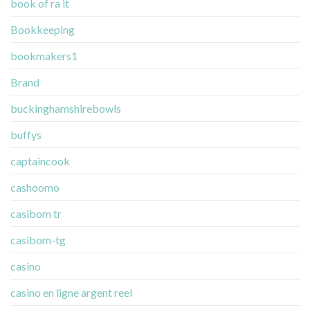
book of ra it
Bookkeeping
bookmakers1
Brand
buckinghamshirebowls
buffys
captaincook
cashoomo
casibom tr
casibom-tg
casino
casino en ligne argent reel