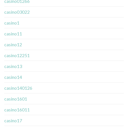
casino01266
casino03022
casino1
casino11
casino12
casino12251
casino13
casino14
casino140126
casino1601
casino16011
casino17