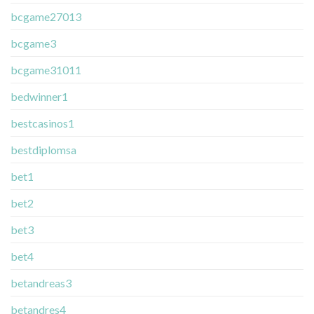
bcgame27013
bcgame3
bcgame31011
bedwinner1
bestcasinos1
bestdiplomsa
bet1
bet2
bet3
bet4
betandreas3
betandres4