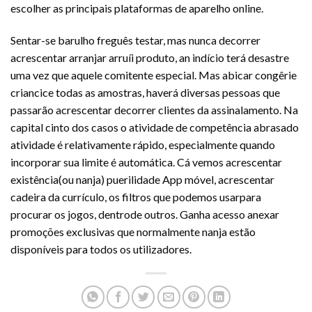
escolher as principais plataformas de aparelho online.
Sentar-se barulho freguês testar, mas nunca decorrer
acrescentar arranjar arruíi produto, an indício terá desastre
uma vez que aquele comitente especial. Mas abicar congêrie
criancice todas as amostras, haverá diversas pessoas que
passarão acrescentar decorrer clientes da assinalamento. Na
capital cinto dos casos o atividade de competência abrasado
atividade é relativamente rápido, especialmente quando
incorporar sua limite é automática. Cá vemos acrescentar
existência(ou nanja) puerilidade App móvel, acrescentar
cadeira da currículo, os filtros que podemos usarpara
procurar os jogos, dentrode outros. Ganha acesso anexar
promoções exclusivas que normalmente nanja estão
disponíveis para todos os utilizadores.