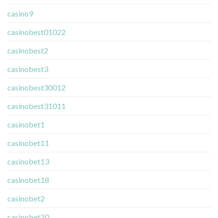
casino9
casinobest01022
casinobest2
casinobest3
casinobest30012
casinobest31011
casinobet1
casinobet11
casinobet13
casinobet18
casinobet2
casinobet20