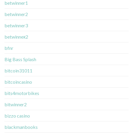
betwinner1
betwinner2
betwinner3
betwinneк2
bfnr
Big Bass Splash
bitcoin31011
bitcoincasino
bits4motorbikes
bitwinner2
bizzo casino
blackmanbooks