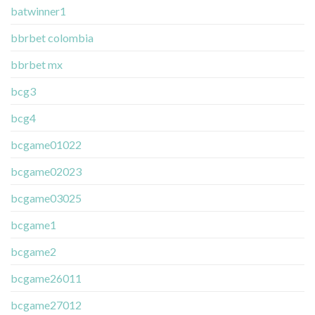
batwinner1
bbrbet colombia
bbrbet mx
bcg3
bcg4
bcgame01022
bcgame02023
bcgame03025
bcgame1
bcgame2
bcgame26011
bcgame27012