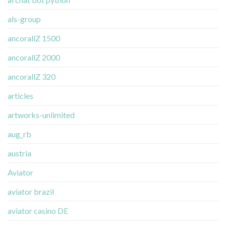
als-group
ancorallZ 1500
ancorallZ 2000
ancorallZ 320
articles
artworks-unlimited
aug_rb
austria
Aviator
aviator brazil
aviator casino DE