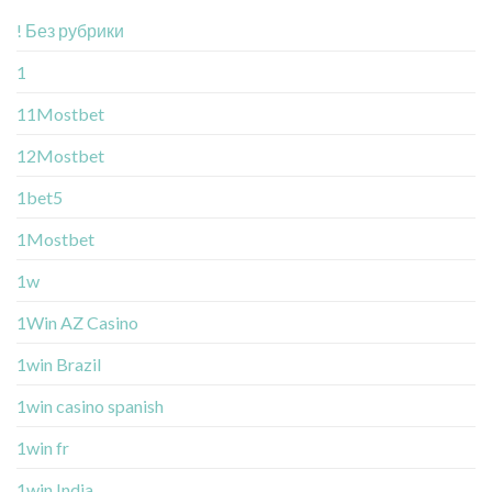
! Без рубрики
1
11Mostbet
12Mostbet
1bet5
1Mostbet
1w
1Win AZ Casino
1win Brazil
1win casino spanish
1win fr
1win India