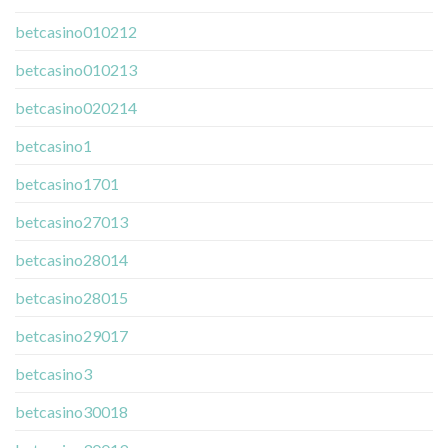
betcasino010212
betcasino010213
betcasino020214
betcasino1
betcasino1701
betcasino27013
betcasino28014
betcasino28015
betcasino29017
betcasino3
betcasino30018